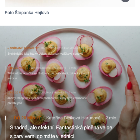
Foto Štěpánka Hejlová
SNÍDANĚ A SVAČINY
Kateřina Bičíková Harudová
2 min
Stejně dobrý jako hezký. Jak na dokonalý vajíčkový sendvič
DO 20 MINUT
Kateřina Bičíková Harudová
3 min
Tříminutová omáčka na těstoviny. Je bez vaření, zdravá a jen z 8
surovin
DO 20 MINUT
Kateřina Bičíková Harudová
2 min
Jediný recept na vajíčkovou pomazánku, který tyto Velikonoce
potřebujete
DO 20 MINUT
Kateřina Bičíková Harudová
2 min
Snadná, ale efektní. Fantastická plněná vejce
s barvivem, co máte v lednici