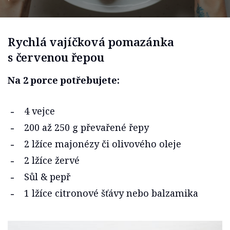
Rychlá vajíčková pomazánka
s červenou řepou
Na 2 porce potřebujete:
4 vejce
200 až 250 g převařené řepy
2 lžíce majonézy či olivového oleje
2 lžíce žervé
Sůl & pepř
1 lžíce citronové šťávy nebo balzamika