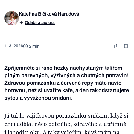
Kateřina Bičíková Harudová
Odebírat autora
1. 3. 2026
2 min
Zpříjemněte si ráno hezky nachystaným talířem
plným barevných, výživných a chutných potravin!
Zdravou pomazánku z červené řepy máte navíc
hotovou, než si uvaříte kafe, a den tak odstartujete
sytou a vyváženou snídaní.
Já tuhle vajíčkovou pomazánku snídám, když si
chci udělat něco dobrého, zdravého a upřímně
i lahodící oku. A taky večeřím, když mám na