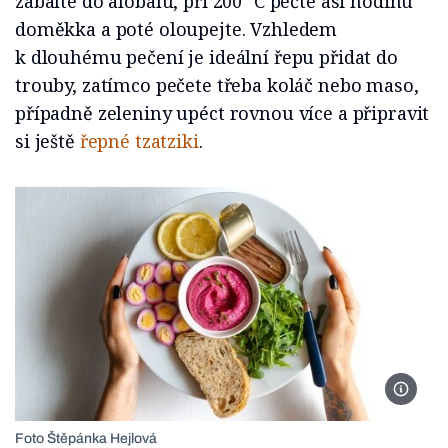
zabalte do alobalu, při 200 °C pečte asi hodinu
doměkka a poté oloupejte. Vzhledem
k dlouhému pečení je ideální řepu přidat do
trouby, zatímco pečete třeba koláč nebo maso,
případně zeleniny upéct rovnou více a připravit
si ještě
řepné tzatziki
.
Foto Št
Foto Štěpánka Hejlová