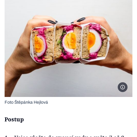
Foto Št
Foto Štěpánka Hejlová
Postup