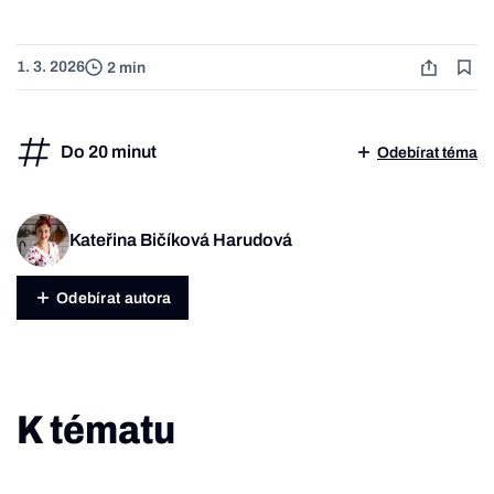
1. 3. 2026
2 min
Do 20 minut
Odebírat téma
Kateřina Bičíková Harudová
Odebírat autora
K tématu