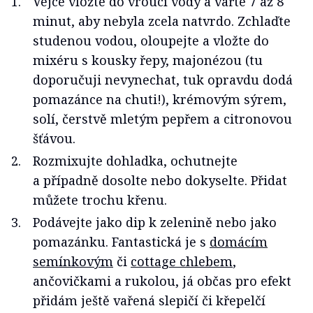
Vejce vložte do vroucí vody a vařte 7 až 8
minut, aby nebyla zcela natvrdo. Zchlaďte
studenou vodou, oloupejte a vložte do
mixéru s kousky řepy, majonézou (tu
doporučuji nevynechat, tuk opravdu dodá
pomazánce na chuti!), krémovým sýrem,
solí, čerstvě mletým pepřem a citronovou
šťávou.
Rozmixujte dohladka, ochutnejte
a případně dosolte nebo dokyselte. Přidat
můžete trochu křenu.
Podávejte jako dip k zelenině nebo jako
pomazánku. Fantastická je s
domácím
semínkovým
či
cottage chlebem
,
ančovičkami a rukolou, já občas pro efekt
přidám ještě vařená slepičí či křepelčí