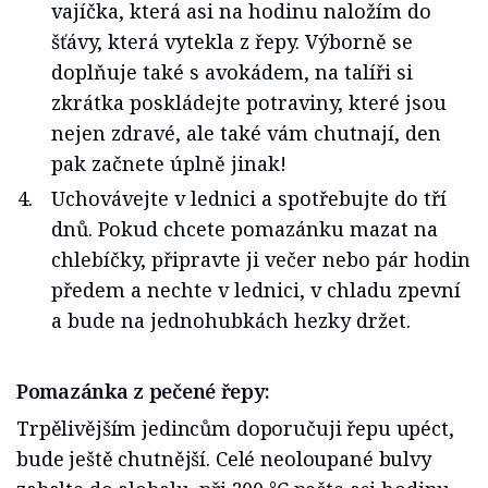
vajíčka, která asi na hodinu naložím do
šťávy, která vytekla z řepy. Výborně se
doplňuje také s avokádem, na talíři si
zkrátka poskládejte potraviny, které jsou
nejen zdravé, ale také vám chutnají, den
pak začnete úplně jinak!
Uchovávejte v lednici a spotřebujte do tří
dnů. Pokud chcete pomazánku mazat na
chlebíčky, připravte ji večer nebo pár hodin
předem a nechte v lednici, v chladu zpevní
a bude na jednohubkách hezky držet.
Pomazánka z pečené řepy:
Trpělivějším jedincům doporučuji řepu upéct,
bude ještě chutnější. Celé neoloupané bulvy