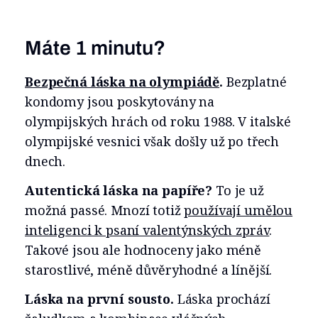
Máte 1 minutu?
Bezpečná láska na olympiádě
.
Bezplatné
kondomy jsou poskytovány na
olympijských hrách od roku 1988. V italské
olympijské vesnici však došly už po třech
dnech.
Autentická láska na papíře?
To je už
možná passé. Mnozí totiž
používají umělou
inteligenci k psaní valentýnských zpráv
.
Takové jsou ale hodnoceny jako méně
starostlivé, méně důvěryhodné a línější.
Láska na první sousto.
Láska prochází