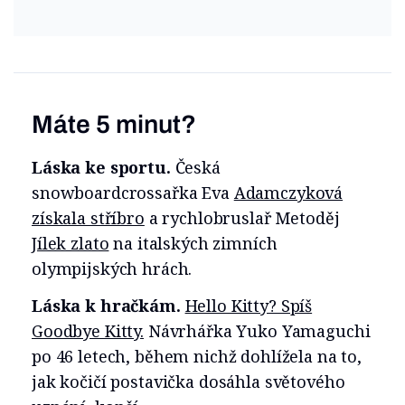
Máte 5 minut?
Láska ke sportu.
Česká
snowboardcrossařka Eva
Adamczyková
získala stříbro
a rychlobruslař Metoděj
Jílek zlato
na italských zimních
olympijských hrách.
Láska k hračkám.
Hello Kitty? Spíš
Goodbye Kitty.
Návrhářka Yuko Yamaguchi
po 46 letech, během nichž dohlížela na to,
jak kočičí postavička dosáhla světového