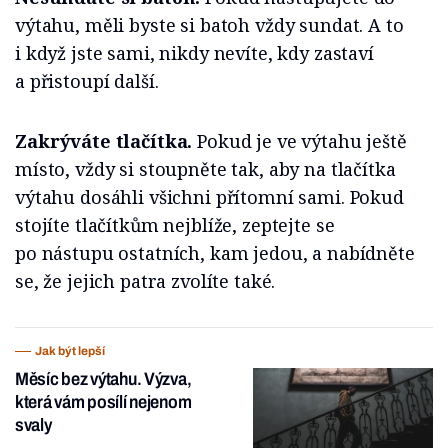
výtahu, měli byste si batoh vždy sundat. A to
i když jste sami, nikdy nevíte, kdy zastaví
a přistoupí další.
Zakrýváte tlačítka.
Pokud je ve výtahu ještě
místo, vždy si stoupněte tak, aby na tlačítka
výtahu dosáhli všichni přítomní sami. Pokud
stojíte tlačítkům nejblíže, zeptejte se
po nástupu ostatních, kam jedou, a nabídněte
se, že jejich patra zvolíte také.
Jak být lepší
Měsíc bez výtahu. Výzva,
která vám posílí nejenom
svaly