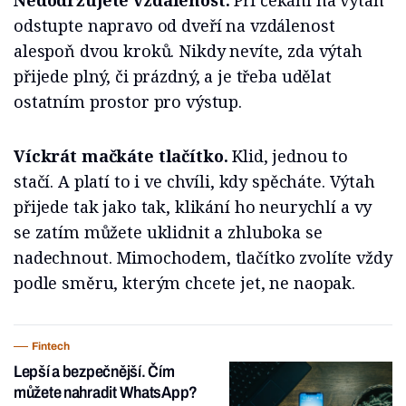
Nedodržujete vzdálenost.
Při čekání na výtah
odstupte napravo od dveří na vzdálenost
alespoň dvou kroků. Nikdy nevíte, zda výtah
přijede plný, či prázdný, a je třeba udělat
ostatním prostor pro výstup.
Víckrát mačkáte tlačítko.
Klid, jednou to
stačí. A platí to i ve chvíli, kdy spěcháte. Výtah
přijede tak jako tak, klikání ho neurychlí a vy
se zatím můžete uklidnit a zhluboka se
nadechnout. Mimochodem, tlačítko zvolíte vždy
podle směru, kterým chcete jet, ne naopak.
Fintech
Lepší a bezpečnější. Čím
můžete nahradit WhatsApp?