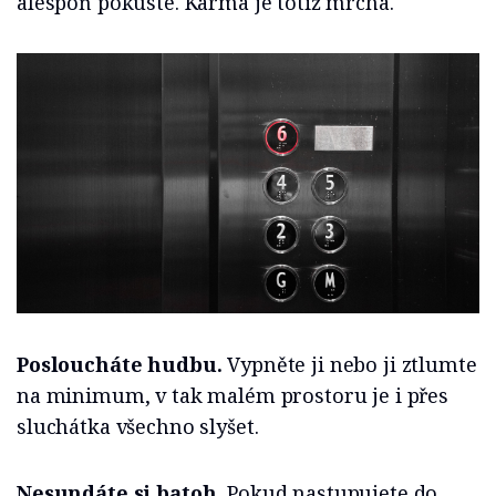
alespoň pokuste. Karma je totiž mrcha.
Posloucháte hudbu.
Vypněte ji nebo ji ztlumte
na minimum, v tak malém prostoru je i přes
sluchátka všechno slyšet.
Nesundáte si batoh.
Pokud nastupujete do