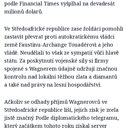
podle Financial Times vyšplhal na devadesát
milionů dolarů.
Ve Středoafrické republice zase žoldáci pomohli
zastavit převrat proti autokratickému vládci
země Faustinu-Archange Touadérovi a jeho
vládě. Neudělali to však ze sympatií vůči hlavě
státu. Za poskytnutí vojenské síly si firmy
spojené s Wagnerem údajně udržují značnou
kontrolu nad lokální těžbou zlata a diamantů
a také nad právy na lesní hospodářství.
Ačkoliv se odhady příjmů Wagnerovců ve
Středoafrické republice liší, jejich zisk je zcela
jistě značný. Podle diplomatického telegramu,
který začátkem tohoto roku získal server