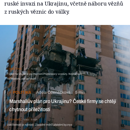
ruské invazi na Ukrajinu, včetně náboru vězňů
z ruských věznic do války.
POLITIKA
ČTK
6 min
Týden na Ukrajině ve znamení Prigožinovy vzpoury. Nejdřív táhl
na Moskvu, pak ustoupil
POLITIKA
Adéla Očenášková
5 min
Marshallův plán pro Ukrajinu? České firmy se chtějí chytnout
příležitosti
ADVOICE
Visa
6 min
Udržitelnost je nutnost. Zásadně mění i platební byznys