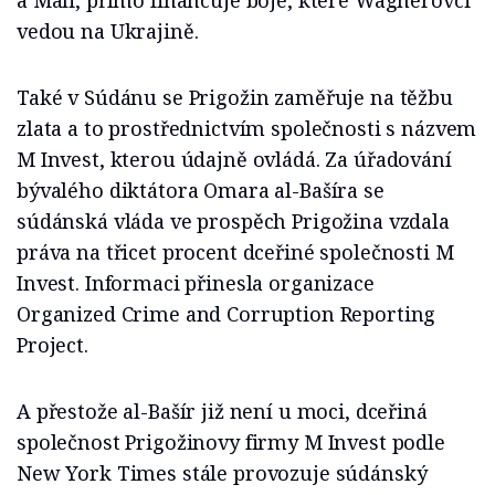
a Mali, přímo financuje boje, které Wagnerovci
vedou na Ukrajině.
Také v Súdánu se Prigožin zaměřuje na těžbu
zlata a to prostřednictvím společnosti s názvem
M Invest, kterou údajně ovládá. Za úřadování
bývalého diktátora Omara al-Bašíra se
súdánská vláda ve prospěch Prigožina vzdala
práva na třicet procent dceřiné společnosti M
Invest. Informaci přinesla organizace
Organized Crime and Corruption Reporting
Project.
A přestože al-Bašír již není u moci, dceřiná
společnost Prigožinovy firmy M Invest podle
New York Times stále provozuje súdánský