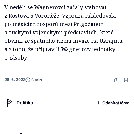
V neděli se Wagnerovci začaly stahovat
z Rostova a Voroněže. Vzpoura následovala
po měsících rozporů mezi Prigožinem
a ruskými vojenskými představiteli, které
obvinil ze špatného řízení invaze na Ukrajinu
a z toho, že připravili Wagnerovy jednotky
o zásoby.
26. 6. 2023
6 min
Politika
Odebírat téma