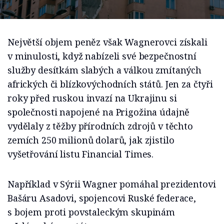
Největší objem peněz však Wagnerovci získali
v minulosti, když nabízeli své bezpečnostní
služby desítkám slabých a válkou zmítaných
afrických či blízkovýchodních států. Jen za čtyři
roky před ruskou invazí na Ukrajinu si
společnosti napojené na Prigožina údajně
vydělaly z těžby přírodních zdrojů v těchto
zemích 250 milionů dolarů, jak zjistilo
vyšetřování listu Financial Times.
Například v Sýrii Wagner pomáhal prezidentovi
Bašáru Asadovi, spojencovi Ruské federace,
s bojem proti povstaleckým skupinám