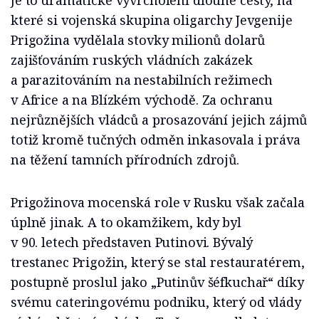
Je to dramatické vyvrcholení dlouhé cesty, na
které si vojenská skupina oligarchy Jevgenije
Prigožina vydělala stovky milionů dolarů
zajišťováním ruských vládních zakázek
a parazitováním na nestabilních režimech
v Africe a na Blízkém východě. Za ochranu
nejrůznějších vládců a prosazování jejich zájmů
totiž kromě tučných odměn inkasovala i práva
na těžení tamních přírodních zdrojů.
Prigožinova mocenská role v Rusku však začala
úplně jinak. A to okamžikem, kdy byl
v 90. letech představen Putinovi. Bývalý
trestanec Prigožin, který se stal restauratérem,
postupně proslul jako „Putinův šéfkuchař“ díky
svému cateringovému podniku, který od vlády