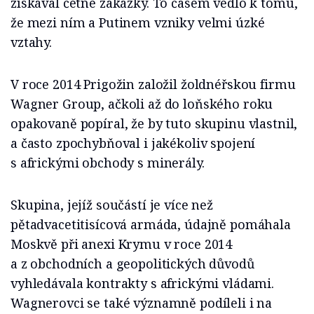
získával četné zakázky. To časem vedlo k tomu,
že mezi ním a Putinem vzniky velmi úzké
vztahy.
V roce 2014 Prigožin založil žoldnéřskou firmu
Wagner Group, ačkoli až do loňského roku
opakovaně popíral, že by tuto skupinu vlastnil,
a často zpochybňoval i jakékoliv spojení
s africkými obchody s minerály.
Skupina, jejíž součástí je více než
pětadvacetitisícová armáda, údajně pomáhala
Moskvě při anexi Krymu v roce 2014
a z obchodních a geopolitických důvodů
vyhledávala kontrakty s africkými vládami.
Wagnerovci se také významně podíleli i na