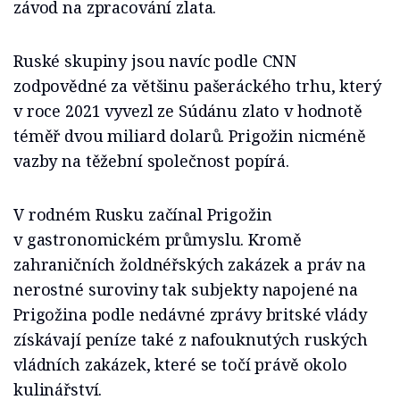
závod na zpracování zlata.
Ruské skupiny jsou navíc podle CNN
zodpovědné za většinu pašeráckého trhu, který
v roce 2021 vyvezl ze Súdánu zlato v hodnotě
téměř dvou miliard dolarů. Prigožin nicméně
vazby na těžební společnost popírá.
V rodném Rusku začínal Prigožin
v gastronomickém průmyslu. Kromě
zahraničních žoldnéřských zakázek a práv na
nerostné suroviny tak subjekty napojené na
Prigožina podle nedávné zprávy britské vlády
získávají peníze také z nafouknutých ruských
vládních zakázek, které se točí právě okolo
kulinářství.