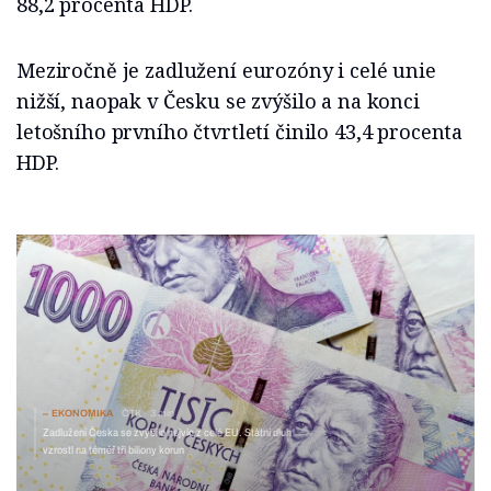
88,2 procenta HDP.
Meziročně je zadlužení eurozóny i celé unie
nižší, naopak v Česku se zvýšilo a na konci
letošního prvního čtvrtletí činilo 43,4 procenta
HDP.
EKONOMIKA
ČTK
3 min
Zadlužení Česka se zvýšilo nejvíc z celé EU. Státní dluh
vzrostl na téměř tři biliony korun