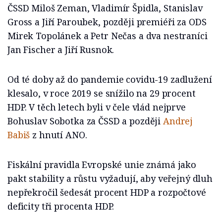
ČSSD Miloš Zeman, Vladimír Špidla, Stanislav
Gross a Jiří Paroubek, později premiéři za ODS
Mirek Topolánek a Petr Nečas a dva nestraníci
Jan Fischer a Jiří Rusnok.
Od té doby až do pandemie covidu-19 zadlužení
klesalo, v roce 2019 se snížilo na 29 procent
HDP. V těch letech byli v čele vlád nejprve
Bohuslav Sobotka za ČSSD a později
Andrej
Babiš
z hnutí ANO.
Fiskální pravidla Evropské unie známá jako
pakt stability a růstu vyžadují, aby veřejný dluh
nepřekročil šedesát procent HDP a rozpočtové
deficity tři procenta HDP.