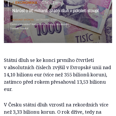
EKONOMIKA
ČTK
1 min
Nárůst o 96 miliard. Státní dluh v pololetí stoupl
PODCAST BYZNYS
Jan Strouhal
1 min
Česko a Německo? Nemocní muži Evropy, říká ekonom
Dominik Stroukal
Státní dluh se ke konci prvního čtvrtletí
v absolutních číslech zvýšil v Evropské unii nad
14,10 bilionu eur (více než 355 bilionů korun),
zatímco před rokem přesahoval 13,53 bilionu
eur.
V Česku státní dluh vzrostl na rekordních více
než 3,33 bilionu korun. O rok dříve, tedy na