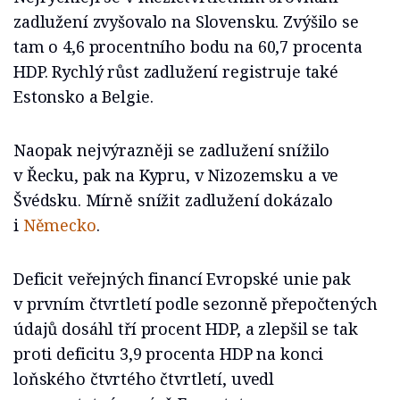
zadlužení zvyšovalo na Slovensku. Zvýšilo se
tam o 4,6 procentního bodu na 60,7 procenta
HDP. Rychlý růst zadlužení registruje také
Estonsko a Belgie.
Naopak nejvýrazněji se zadlužení snížilo
v Řecku, pak na Kypru, v Nizozemsku a ve
Švédsku. Mírně snížit zadlužení dokázalo
i
Německo
.
Deficit veřejných financí Evropské unie pak
v prvním čtvrtletí podle sezonně přepočtených
údajů dosáhl tří procent HDP, a zlepšil se tak
proti deficitu 3,9 procenta HDP na konci
loňského čtvrtého čtvrtletí, uvedl