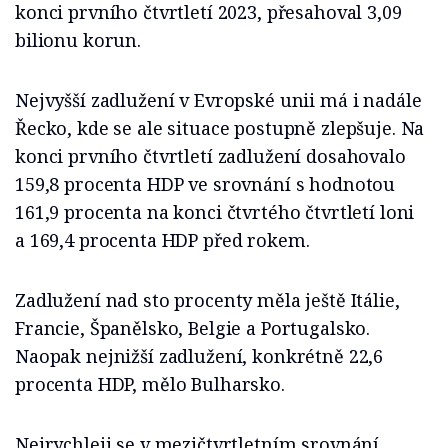
konci prvního čtvrtletí 2023, přesahoval 3,09
bilionu korun.
Nejvyšší zadlužení v Evropské unii má i nadále
Řecko, kde se ale situace postupně zlepšuje. Na
konci prvního čtvrtletí zadlužení dosahovalo
159,8 procenta HDP ve srovnání s hodnotou
161,9 procenta na konci čtvrtého čtvrtletí loni
a 169,4 procenta HDP před rokem.
Zadlužení nad sto procenty měla ještě Itálie,
Francie, Španělsko, Belgie a Portugalsko.
Naopak nejnižší zadlužení, konkrétně 22,6
procenta HDP, mělo Bulharsko.
Nejrychleji se v mezičtvrtletním srovnání