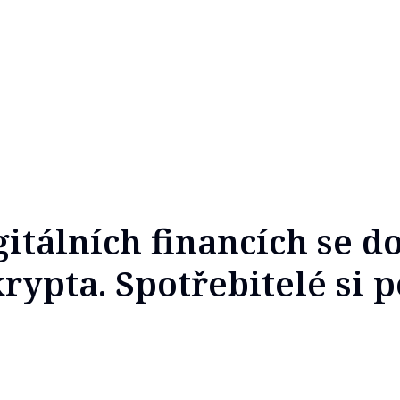
gitálních financích se d
krypta. Spotřebitelé si 