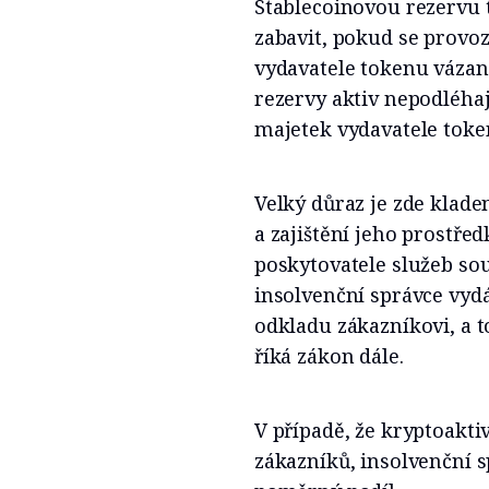
Stablecoinovou rezervu
zabavit, pokud se provoz
vydavatele tokenu vázané
rezervy aktiv nepodléha
majetek vydavatele token
Velký důraz je zde klad
a zajištění jeho prostře
poskytovatele služeb souv
insolvenční správce vyd
odkladu zákazníkovi, a t
říká zákon dále.
V případě, že kryptoakti
zákazníků, insolvenční s