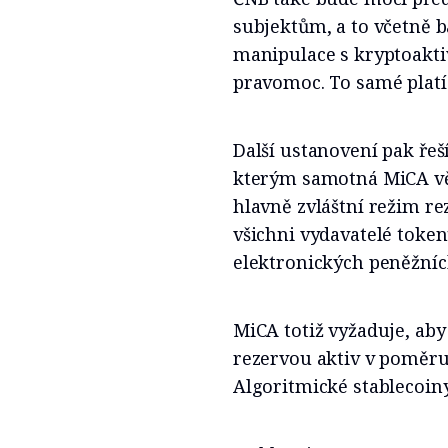
subjektům, a to včetně b
manipulace s kryptoaktiv
pravomoc. To samé platí
Další ustanovení pak řeš
kterým samotná MiCA věn
hlavně zvláštní režim r
všichni vydavatelé token
elektronických peněžníc
MiCA totiž vyžaduje, aby
rezervou aktiv v poměru 
Algoritmické stablecoin