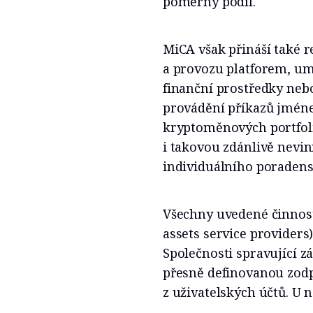
poměrný podíl.
MiCA však přináší také r
a provozu platforem, um
finanční prostředky nebo
provádění příkazů jméne
kryptoměnových portfoli
i takovou zdánlivě nevin
individuálního poradens
Všechny uvedené činnost
assets service providers
Společnosti spravující z
přesně definovanou zod
z uživatelských účtů. U 