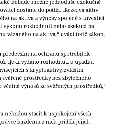
 také nebude možné jednoduše exekučně
ovatel dostane do potíží. „Rezerva aktiv
ho na aktiva a výnosy spojené s investicí
jí výkonu rozhodnutí nebo exekuci na
u vázaného na aktiva,“ uvádí totiž zákon.
en především na ochranu spotřebitele
dků: „Je-li vydáno rozhodnutí o úpadku
isejících s kryptoaktivy, zvláštní
á svěřené prostředky bez zbytečného
o včetně výnosů ze svěřených prostředků,“
va nebudou stačit k uspokojení všech
právce každému z nich přidělí jejich