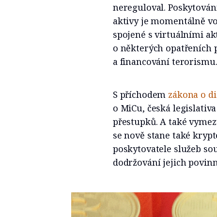
nereguloval. Poskytován
aktivy je momentálně vo
spojené s virtuálními ak
o některých opatřeních p
a financování terorismu
S příchodem
zákona o di
o MiCu, česká legislativ
přestupků. A také vymez
se nově stane také krypt
poskytovatele služeb sou
dodržování jejich povinno