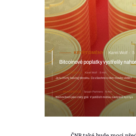
KRYPTOMĚNY
Karel Wolf
5 min
Bitcoinové poplatky vystřelily nahoru. Zruinují ho runy?
KRYPTOMĚNY
Karel Wolf
8
Je tu čtvrtý halving bitcoinu. Co v
BRANDVOICE
Tarpan Partners
6 min
Nemovitosti jako zlatý grál. V potížích mohou zachránit byznys
ČNB také bude moci pře