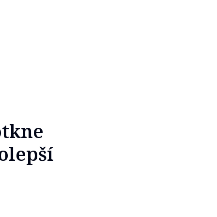
otkne
polepší