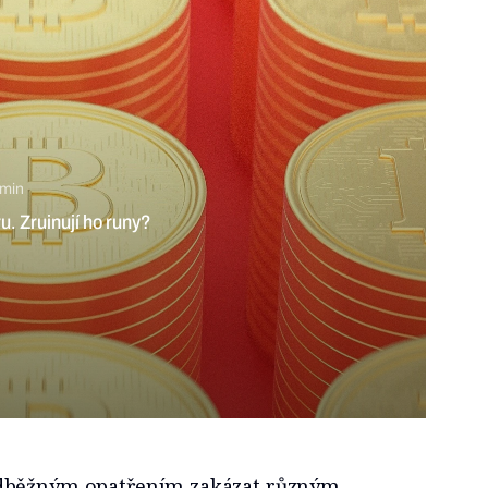
 min
šechno o něm musíte vědět?
dběžným opatřením zakázat různým