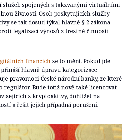
í služeb spojených s takzvanými virtuálními
lnou živností. Osob poskytujících služby
tivy se tak dosud týkal hlavně § 2 zákona
roti legalizaci výnosů z trestné činnosti
.
gitálních financích
se to mění. Pokud jde
a přináší hlavně úpravu kategorizace
uje pravomoci České národní banky, ze které
o regulátor. Bude totiž nově také licencovat
visejících s kryptoaktivy, dohlížet na
stí a řešit jejich případná porušení.