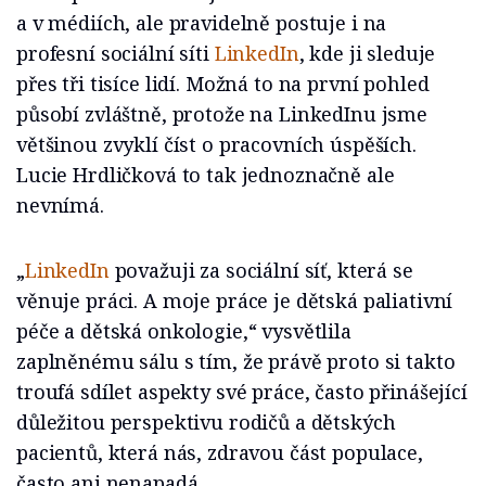
a v médiích, ale pravidelně postuje i na
profesní sociální síti
LinkedIn
, kde ji sleduje
přes tři tisíce lidí. Možná to na první pohled
působí zvláštně, protože na LinkedInu jsme
většinou zvyklí číst o pracovních úspěších.
Lucie Hrdličková to tak jednoznačně ale
nevnímá.
„
LinkedIn
považuji za sociální síť, která se
věnuje práci. A moje práce je dětská paliativní
péče a dětská onkologie,“ vysvětlila
zaplněnému sálu s tím, že právě proto si takto
troufá sdílet aspekty své práce, často přinášející
důležitou perspektivu rodičů a dětských
pacientů, která nás, zdravou část populace,
často ani nenapadá.