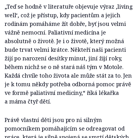
„Teď se hodně v literatuře objevuje výraz ‚living
well‘, což je přístup, kdy pacientům a jejich
rodinám pomáháme žít dobře, byť jsou velmi
vážně nemocní. Paliativní medicína je
absolutně o životě. Je i o životě, který možná
bude trvat velmi krátce. Někteří naši pacienti
žijí po narození desítky minut, jiní žijí roky,
během nichž se o ně stará náš tým v Motole.
Každá chvíle toho života ale může stát za to. Jen
je k tomu někdy potřeba odborná pomoc právě
ve formě paliativní medicíny,“ říká lékařka
a máma čtyř dětí.
Právě vlastní děti jsou pro ni silným
pomocníkem pomáhajícím se odreagovat od
práce, která je silně spojená se smrtí dětských