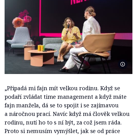
Foto Ma
„Připadá mi fajn mít velkou rodinu. Když se
podaří zvládat time management a když máte
fajn manžela, dá se to spojit i se zajímavou
a náročnou prací. Navíc když má člověk velkou
rodinu, nutí ho to s ní být, za což jsem ráda.
Proto si nemusím vymýšlet, jak se od práce