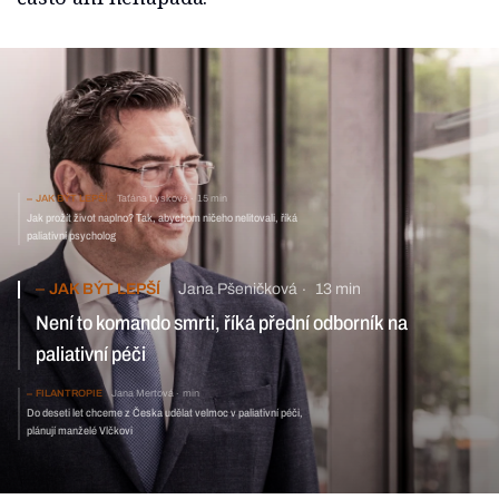
JAK BÝT LEPŠÍ
Taťána Lysková
15 min
Jak prožít život naplno? Tak, abychom ničeho nelitovali, říká
paliativní psycholog
JAK BÝT LEPŠÍ
Jana Pšeničková
13 min
Není to komando smrti, říká přední odborník na
paliativní péči
FILANTROPIE
Jana Mertová
min
Do deseti let chceme z Česka udělat velmoc v paliativní péči,
plánují manželé Vlčkovi