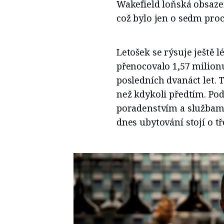
Wakefield loňská obsaze
což bylo jen o sedm pro
Letošek se rýsuje ještě l
přenocovalo 1,57 milionu
posledních dvanáct let. T
než kdykoli předtím. Po
poradenstvím a službami
dnes ubytování stojí o tř