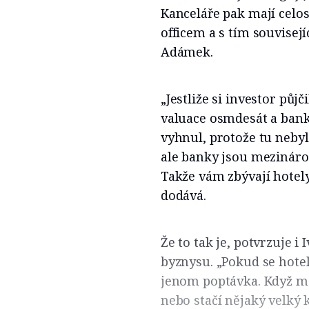
Kanceláře pak mají celo
officem a s tím souvisej
Adámek.
„Jestliže si investor půjč
valuace osmdesát a bank
vyhnul, protože tu nebyl
ale banky jsou mezinárod
Takže vám zbývají hotel
dodává.
Že to tak je, potvrzuje 
byznysu. „Pokud se hotel
jenom poptávka. Když má
nebo stačí nějaký velký k