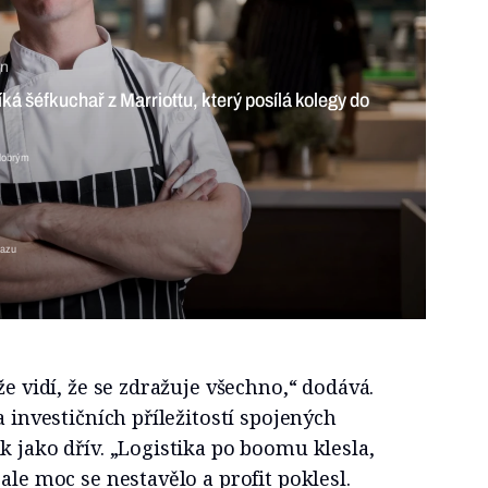
ý posílá
6 min
jícími uličkami za designem a dobrým jídlem
dazu
že vidí, že se zdražuje všechno,“ dodává.
a investičních příležitostí spojených
k jako dřív. „Logistika po boomu klesla,
ale moc se nestavělo a profit poklesl.