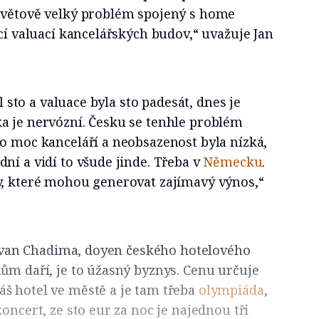
světově velký problém spojený s home
ící valuací kancelářských budov,“ uvažuje Jan
il sto a valuace byla sto padesát, dnes je
a je nervózní. Česku se tenhle problém
o moc kanceláří a neobsazenost byla nízká,
ní a vidí to všude jinde. Třeba v
Německu
.
y, které mohou generovat zajímavý výnos,“
i Ivan Chadima, doyen českého hotelového
ům daří, je to úžasný byznys. Cenu určuje
š hotel ve městě a je tam třeba
olympiáda
,
oncert, ze sto eur za noc je najednou tři