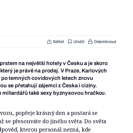
Sdílet
Uložit
Odemknout
prstem na největší hotely v Česku a je skoro
o, který je právě na prodej. V Praze, Karlových
ou po temných covidových letech znovu
ou se přetahují zájemci z Česka i ciziny.
u miliardářů také sexy byznysovou hračkou.
vozu, popřeje krásný den a postará se
už se přesouváte do jiného světa. Do světa
odpověď, kterou personál nezná, kde