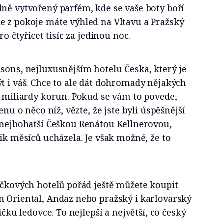
ně vytvořený parfém, kde se vaše boty boří
e z pokoje máte výhled na Vltavu a Pražský
ro čtyřicet tisíc za jedinou noc.
sons, nejluxusnějším hotelu Česka, který je
t i váš. Chce to ale dát dohromady nějakých
8 miliardy korun. Pokud se vám to povede,
enu o něco níž, vězte, že jste byli úspěšnější
 nejbohatší Češkou Renátou Kellnerovou,
lik měsíců ucházela. Je však možné, že to
ičkových hotelů pořád ještě můžete koupit
n Oriental, Andaz nebo pražský i karlovarský
ičku ledovce. To nejlepší a největší, co český