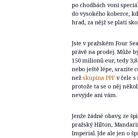
po chodbách voní speciál
do vysokého koberce, kd
hrad, za nějž se platí sko
Jste v pražském Four Sea
právě na prodej. Může bý
150 milionů eur, tedy 3,
nebo ještě lépe, srazíte c
než
skupina PPF
v čele s
protože ta se o něj něko
nevyjde ani vám.
Jenže žádné obavy, ze šp
pražský Hilton, Mandari
Imperial. Jde ale jen o šp