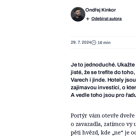
Ondřej Kinkor
Odebírat autora
29. 7. 2024
16 min
Je to jednoduché. Ukažte 
jisté, že se trefíte do toh
Varech i jinde. Hotely js
zajímavou investicí, o kter
A vedle toho jsou pro řad
Portýr vám otevře dveře 
o zavazadla, zatímco vy 
pěti hvězd, kde „ne“ je 