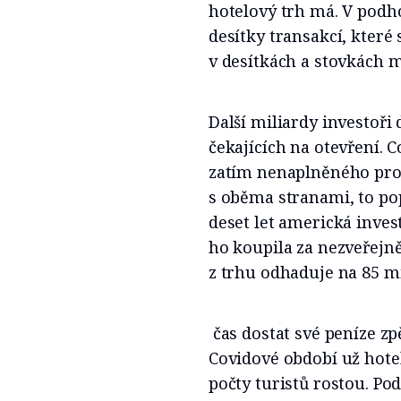
hotelový trh má. V podh
desítky transakcí, které 
v desítkách a stovkách m
Další miliardy investoři
čekajících na otevření. 
zatím nenaplněného prod
s oběma stranami, to pop
deset let americká inves
ho koupila za nezveřejně
z trhu odhaduje na 85 mi
čas dostat své peníze zp
Covidové období už hoteli
počty turistů rostou. P