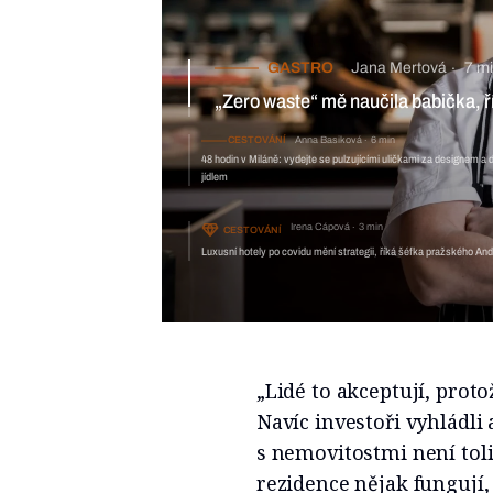
GASTRO
Jana Mertová
7 min
„Zero waste“ mě naučila babička, říká šéfkuchař z Marriottu, kter
kolegy do lesa
CESTOVÁNÍ
Anna Basiková
48 hodin v Miláně: vydejte se pulzu
Irena Cápová
3 min
CESTOVÁNÍ
Luxusní hotely po covidu mění strategii, říká šéfka pražského An
„Lidé to akceptují, proto
Navíc investoři vyhládli 
s nemovitostmi není toli
rezidence nějak fungují, 