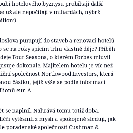
oubí hotelového byznysu probíhají další
se už ale nepočítají v miliardách, nýbrž
ilionů.
 doslova pumpují do staveb a renovací hotelů
Co se na roky spícím trhu vlastně děje? Příběh
eje Four Seasons, o kterém Forbes mluvil
isuje dokonale. Majitelem hotelu je víc než
tiční společnost Northwood Investors, která
nou částku, jejíž výše se podle informací
lionů eur. A
ět se naplnil. Nahrává tomu totiž doba.
éři vytěsnili z mysli a spokojeně sledují, jak
odle poradenské společnosti Cushman &