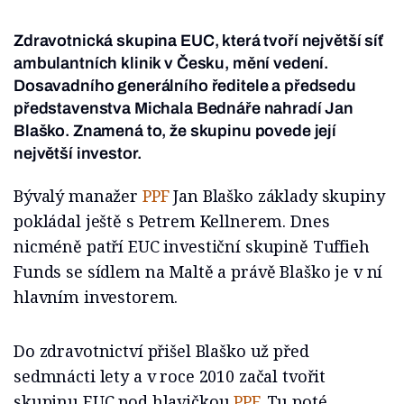
Zdravotnická skupina EUC, která tvoří největší síť
ambulantních klinik v Česku, mění vedení.
Dosavadního generálního ředitele a předsedu
představenstva Michala Bednáře nahradí Jan
Blaško. Znamená to, že skupinu povede její
největší investor.
Bývalý manažer
PPF
Jan Blaško základy skupiny
pokládal ještě s Petrem Kellnerem. Dnes
nicméně patří EUC investiční skupině Tuffieh
Funds se sídlem na Maltě a právě Blaško je v ní
hlavním investorem.
Do zdravotnictví přišel Blaško už před
sedmnácti lety a v roce 2010 začal tvořit
skupinu EUC pod hlavičkou
PPF
. Tu poté