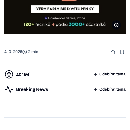
Grafik:
4. 3. 2025
2 min
Zdraví
Odebírat téma
Breaking News
Odebírat téma