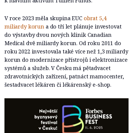
k hlavním aktivům Tuffieh Funds.
V roce 2023 měla skupina EUC
obrat 5,4
miliardy korun
a do tří let plánuje investovat
do výstavby dvou nových klinik Canadian
Medical dvě miliardy korun. Od roku 2011 do
roku 2022 investovala také více než 1,3 miliardy
korun do modernizace přístrojů i elektronizace
systémů a služeb. V Česku má pětadvacet
zdravotnických zařízení, patnáct mamocenter,
šestadvacet lékáren či lékárenský e-shop.