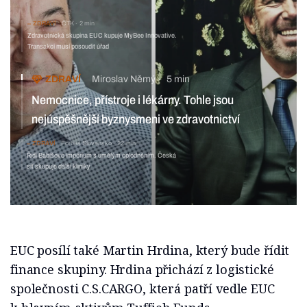
ZDRAVÍ
ČTK
2 min
Zdravotnická skupina EUC kupuje MyBee Innovative.
Transakci musí posoudit úřad
ZDRAVÍ
Miroslav Němý
5 min
Nemocnice, přístroje i lékárny. Tohle jsou
nejúspěšnější byznysmeni ve zdravotnictví
ZDRAVÍ
Forbes Slovensko
22 min
Řídí Babišovo impérium s umělým oplodněním. Česká
síť skupuje další kliniky
EUC posílí také Martin Hrdina, který bude řídit
finance skupiny. Hrdina přichází z logistické
společnosti C.S.CARGO, která patří vedle EUC