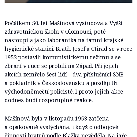
Počátkem 50. let Mašínová vystudovala Vyšší
zdravotnickou školu v Olomouci, poté
nastoupila jako laborantka na tamní krajské
hygienické stanici. Bratři Josef a Ctirad se v roce
1953 postavili komunistickému režimu a se
zbraní v ruce se probili na Západ. Při jejich
akcích zemřelo šest lidí – dva příslušníci SNB
a pokladník v Československu a později tři
východoněmečtí policisté. I proto jejich akce
dodnes budí rozporuplné reakce.
Mašínová byla v listopadu 1953 zatčena
a opakovaně vyslýchána, i když o odbojové
činnosti bratrů podle Blažka nevěděla. Na jaře