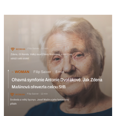
Filip Saiver
10 min
WOMAN
Zdena, čti Nenda. Velký osud Zdeny Mašínové, v němž se
odráží celé století
WOMAN
Filip Saiver
5 min
Ohavná symfonie Antonie Dvořákové. Jak Zdena
Mašínová převezla celou StB
Filip Saiver
12 min
WOMAN
Svoboda a velký byznys. Josef Mašín a jeho fantastický
příběh