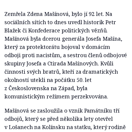
Zemřela Zdena Mašínová, bylo jí 92 let. Na
sociálních sítích to dnes uvedl historik Petr
Blažek či Konfederace politických vězňů.
Mašínová byla dcerou generála Josefa Mašína,
který za protektorátu bojoval v domácím
odboji proti nacistům, a sestrou členů odbojové
skupiny Josefa a Ctirada Mašínových. Kvůli
činnosti svých bratrů, kteří za dramatických
okolností utekli na počátku 50. let
z Československa na Západ, byla
komunistickým režimem perzekvována.
Mašínová se zasloužila o vznik Památníku tří
odbojů, který se před několika lety otevřel
v Lošanech na Kolínsku na statku, který rodině