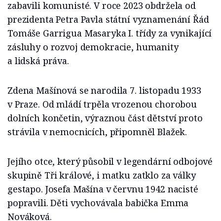
zabavili komunisté. V roce 2023 obdržela od
prezidenta Petra Pavla státní vyznamenání Řád
Tomáše Garrigua Masaryka I. třídy za vynikající
zásluhy o rozvoj demokracie, humanity
a lidská práva.
Zdena Mašínová se narodila 7. listopadu 1933
v Praze. Od mládí trpěla vrozenou chorobou
dolních končetin, výraznou část dětství proto
strávila v nemocnicích, připomněl Blažek.
Jejího otce, který působil v legendární odbojové
skupině Tři králové, i matku zatklo za války
gestapo. Josefa Mašína v červnu 1942 nacisté
popravili. Děti vychovávala babička Emma
Nováková.