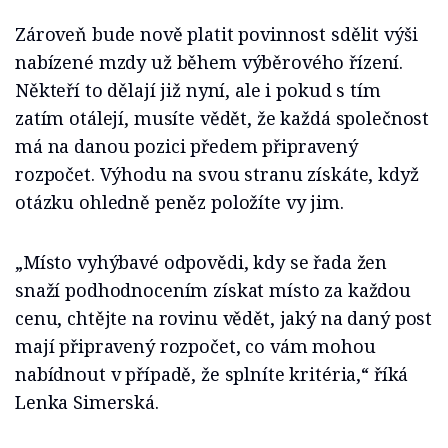
Zároveň bude nově platit povinnost sdělit výši
nabízené mzdy už během výběrového řízení.
Někteří to dělají již nyní, ale i pokud s tím
zatím otálejí, musíte vědět, že každá společnost
má na danou pozici předem připravený
rozpočet. Výhodu na svou stranu získáte, když
otázku ohledně peněz položíte vy jim.
„Místo vyhýbavé odpovědi, kdy se řada žen
snaží podhodnocením získat místo za každou
cenu, chtějte na rovinu vědět, jaký na daný post
mají připravený rozpočet, co vám mohou
nabídnout v případě, že splníte kritéria,“
říká
Lenka Simerská.