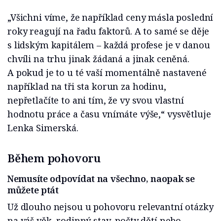
„Všichni víme, že například ceny másla poslední
roky reagují na řadu faktorů. A to samé se děje
s lidským kapitálem – každá profese je v danou
chvíli na trhu jinak žádaná a jinak ceněná.
A pokud je to u té vaší momentálně nastavené
například na tři sta korun za hodinu,
nepřetlačíte to ani tím, že vy svou vlastní
hodnotu práce a času vnímáte výše,“ vysvětluje
Lenka Simerská.
Během pohovoru
Nemusíte odpovídat na všechno, naopak se
můžete ptát
Už dlouho nejsou u pohovoru relevantní otázky
na váš věk, rodinný stav, počty dětí nebo