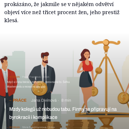
prokázáno, že jakmile se v nějakém odvětví
objeví více než třicet procent žen, jeho prestiž
klesá.
WOMAN
Pavla Francová
3 min
Když si žena řekne o míň peněz, dorovnáme to. Šéfka
Mastercardu a recept na pay gap
PRÁCE
Jana Divinová
8 min
Mzdy kolegů už nebudou tabu. Firmy se připravují na
byrokracii i komplikace
WOMAN
Silvie Friedmannová
3 min