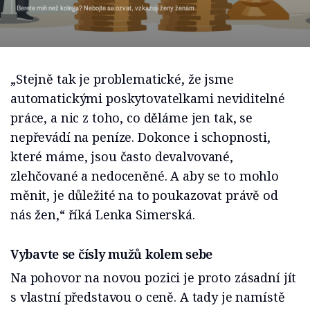
Berete míň než kolega? Nebojte se ozvat, vzkazují ženy ženám
„Stejně tak je problematické, že jsme
automatickými poskytovatelkami neviditelné
práce, a nic z toho, co děláme jen tak, se
nepřevádí na peníze. Dokonce i schopnosti,
které máme, jsou často devalvované,
zlehčované a nedoceněné. A aby se to mohlo
měnit, je důležité na to poukazovat právě od
nás žen,“
říká Lenka Simerská.
Vybavte se čísly mužů kolem sebe
Na pohovor na novou pozici je proto zásadní jít
s vlastní představou o ceně. A tady je namístě