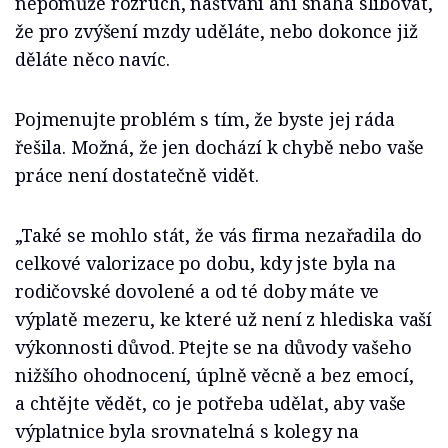
nepomůže rozruch, naštvání ani snaha slibovat,
že pro zvýšení mzdy uděláte, nebo dokonce již
děláte něco navíc.
Pojmenujte problém s tím, že byste jej ráda
řešila. Možná, že jen dochází k chybě nebo vaše
práce není dostatečně vidět.
„Také se mohlo stát, že vás firma nezařadila do
celkové valorizace po dobu, kdy jste byla na
rodičovské dovolené a od té doby máte ve
výplatě mezeru, ke které už není z hlediska vaší
výkonnosti důvod. Ptejte se na důvody vašeho
nižšího ohodnocení, úplně věcně a bez emocí,
a chtějte vědět, co je potřeba udělat, aby vaše
výplatnice byla srovnatelná s kolegy na