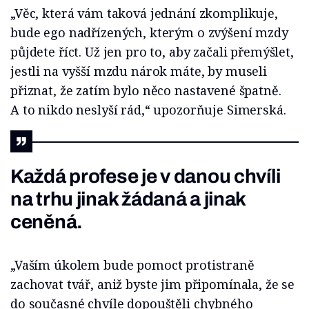
„Věc, která vám taková jednání zkomplikuje,
bude ego nadřízených, kterým o zvýšení mzdy
půjdete říct. Už jen pro to, aby začali přemýšlet,
jestli na vyšší mzdu nárok máte, by museli
přiznat, že zatím bylo něco nastavené špatně.
A to nikdo neslyší rád,“ upozorňuje Simerská.
Každá profese je v danou chvíli
na trhu jinak žádaná a jinak
ceněná.
„Vaším úkolem bude pomoct protistraně
zachovat tvář, aniž byste jim připomínala, že se
do současné chvíle dopouštěli chybného