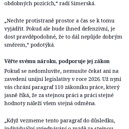
obdobných pozicích,“ radí Simerská.
„Nechte protistraně prostor a čas se k tomu
vyjádřit. Pokud ale bude ihned defenzivní, je
dost pravděpodobné, že to dál nepůjde dobrým
směrem,“ podotýká.
Věřte svému nároku, podporuje jej zákon
Pokud se nedomluvíte, nemusíte čekat ani na
zavedení unijní legislativy v roce 2026. Už nyní
vás chrání paragraf 110 zákoníku práce, který
jasně říká, že za stejnou práci a práci stejné
hodnoty náleží všem stejná odměna.
„Když vezmeme tento paragraf do důsledku,
individuální vyjednávání o mzdě za stejnou