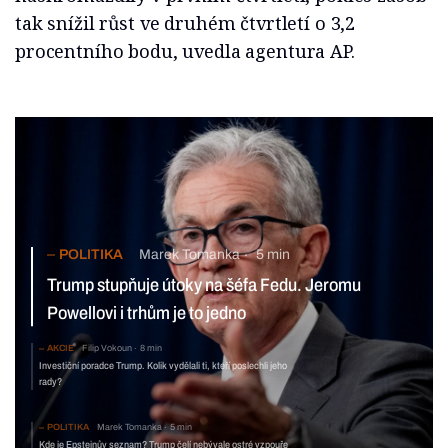
tak snížil růst ve druhém čtvrtletí o 3,2
procentního bodu, uvedla agentura AP.
POLITIKA
Marek Tomanka
5 min
Trump stupňuje útoky na šéfa Fedu. Jeromu Powellovi
i trhům je to jedno
AKCIE
Filip Vokoun
8 min
Investiční poradce Trump. Kolik vydělali ti, kteří
poslechli jeho rady?
POLITIKA
Marek Tomanka
5 min
Kde je Epsteinův seznam? Trump čelí nebývale ostré vzpouře