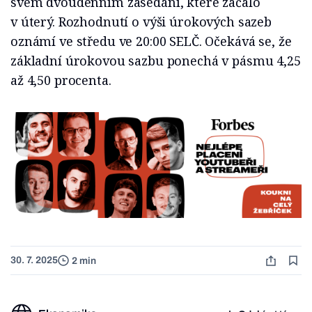
svém dvoudenním zasedání, které začalo
v úterý. Rozhodnutí o výši úrokových sazeb
oznámí ve středu ve 20:00 SELČ. Očekává se, že
základní úrokovou sazbu ponechá v pásmu 4,25
až 4,50 procenta.
30. 7. 2025
2 min