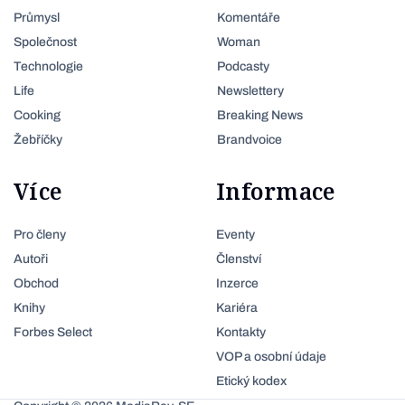
Průmysl
Komentáře
Společnost
Woman
Technologie
Podcasty
Life
Newslettery
Cooking
Breaking News
Žebříčky
Brandvoice
Více
Informace
Pro členy
Eventy
Autoři
Členství
Obchod
Inzerce
Knihy
Kariéra
Forbes Select
Kontakty
VOP a osobní údaje
Etický kodex