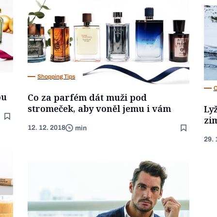
Shopping Tips
C
ou
Co za parfém dát muži pod
stromeček, aby voněl jemu i vám
Lyž
zim
12. 12. 2018
min
29. 