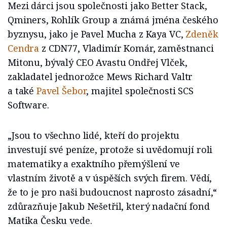
Mezi dárci jsou společnosti jako Better Stack,
Qminers, Rohlík Group a známá jména českého
byznysu, jako je Pavel Mucha z Kaya VC,
Zdeněk
Cendra
z CDN77, Vladimír Komár, zaměstnanci
Mitonu, bývalý CEO Avastu Ondřej Vlček,
zakladatel jednorožce Mews Richard Valtr
a také
Pavel Šebor
, majitel společnosti SCS
Software.
„Jsou to všechno lidé, kteří do projektu
investují své peníze, protože si uvědomují roli
matematiky a exaktního přemýšlení ve
vlastním životě a v úspěších svých firem. Vědí,
že to je pro naši budoucnost naprosto zásadní,“
zdůrazňuje Jakub Nešetřil, který nadační fond
Matika Česku vede.