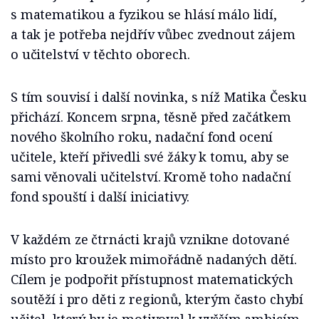
s matematikou a fyzikou se hlásí málo lidí,
a tak je potřeba nejdřív vůbec zvednout zájem
o učitelství v těchto oborech.
S tím souvisí i další novinka, s níž Matika Česku
přichází. Koncem srpna, těsně před začátkem
nového školního roku, nadační fond ocení
učitele, kteří přivedli své žáky k tomu, aby se
sami věnovali učitelství. Kromě toho nadační
fond spouští i další iniciativy.
V každém ze čtrnácti krajů vznikne dotované
místo pro kroužek mimořádně nadaných dětí.
Cílem je podpořit přístupnost matematických
soutěží i pro děti z regionů, kterým často chybí
učitel, který by je motivoval k vyšším ambicím.