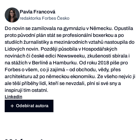
Pavla Francová
redaktorka Forbes Česko
Do novin se zamilovala na gymnáziu v Německu. Opustila
proto původní plán stát se profesionální boxerkou a po
studiích žurnalistiky a mezinárodních vztahů nastoupila do
Lidových novin. Později působila v Hospodářských
novinách či české edici Newsweeku, zkušenosti sbírala i
na stážích v Berlíně a Hamburku. Od roku 2018 píše pro
Forbes o všem, co ji zajímá – od obchodu, vědy, přes
architekturu až po německou ekonomiku. Ze všeho nejvíc ji
ale těší příběhy lidí, kteří se nevzdali, plní si své sny a
inspirují tím ostatní.
Linkedin
Odebírat autora