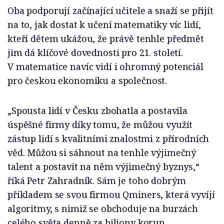
Oba podporují začínající učitele a snaží se přijít
na to, jak dostat k učení matematiky víc lidí,
kteří dětem ukážou, že právě tenhle předmět
jim dá klíčové dovednosti pro 21. století.
V matematice navíc vidí i ohromný potenciál
pro českou ekonomiku a společnost.
„Spousta lidí v Česku zbohatla a postavila
úspěšné firmy díky tomu, že můžou využít
zástup lidí s kvalitními znalostmi z přírodních
věd. Můžou si sáhnout na tenhle výjimečný
talent a postavit na něm výjimečný byznys,“
říká Petr Zahradník. Sám je toho dobrým
příkladem se svou firmou Qminers, která vyvíjí
algoritmy, s nimiž se obchoduje na burzách
celého světa denně za biliony korun.