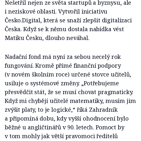
Nešetřil nejen ze světa startupů a byznysu, ale
i neziskové oblasti. Vytvořil iniciativu
Česko.Digital, která se snaží zlepšit digitalizaci
Česka. Když se k němu dostala nabídka vést
Matiku Česku, dlouho neváhal.
Nadační fond má nyní za sebou necelý rok
fungování. Kromě přímé finanční podpory
(v novém školním roce) určené stovce učitelů,
usiluje o systémové změny. „Potřebujeme
přesvědčit stát, že se musí chovat pragmaticky.
Když mi chybějí učitelé matematiky, musím jim
zvýšit platy, to je logické,“ říká Zahradník
a připomíná dobu, kdy vyšší ohodnocení bylo
běžné u angličtinářů v 90. letech. Pomoct by
v tom mohly jak větší pravomoci ředitelů