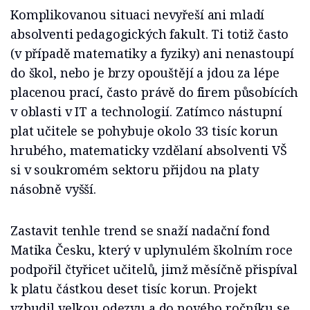
Komplikovanou situaci nevyřeší ani mladí
absolventi pedagogických fakult. Ti totiž často
(v případě matematiky a fyziky) ani nenastoupí
do škol, nebo je brzy opouštějí a jdou za lépe
placenou prací, často právě do firem působících
v oblasti v IT a technologií. Zatímco nástupní
plat učitele se pohybuje okolo 33 tisíc korun
hrubého, matematicky vzdělaní absolventi VŠ
si v soukromém sektoru přijdou na platy
násobně vyšší.
Zastavit tenhle trend se snaží nadační fond
Matika Česku, který v uplynulém školním roce
podpořil čtyřicet učitelů, jimž měsíčně přispíval
k platu částkou deset tisíc korun. Projekt
vzbudil velkou odezvu a do nového ročníku se