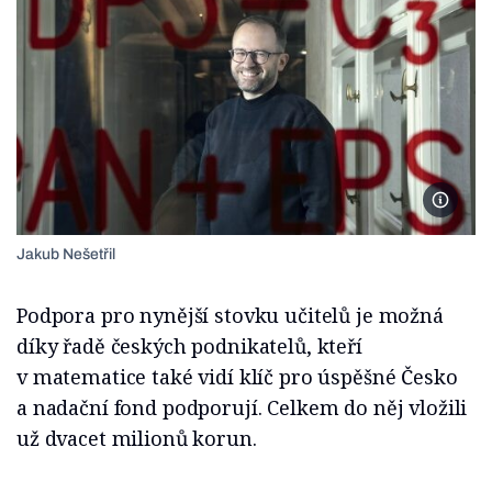
Foto Lib
Jakub Nešetřil
Podpora pro nynější stovku učitelů je možná
díky řadě českých podnikatelů, kteří
v matematice také vidí klíč pro úspěšné Česko
a nadační fond podporují. Celkem do něj vložili
už dvacet milionů korun.