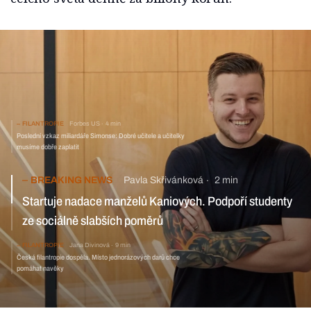
FILANTROPIE
Forbes US
4 min
Poslední vzkaz miliardáře Simonse: Dobré učitele a učitelky
musíme dobře zaplatit
BREAKING NEWS
Pavla Skřivánková
2 min
Startuje nadace manželů Kaniových. Podpoří studenty
ze sociálně slabších poměrů
FILANTROPIE
Jana Divinová
9 min
Česká filantropie dospěla. Místo jednorázových darů chce
pomáhat navěky