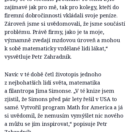
zajímavé jak pro mě, tak pro kolegy, kteří do
firemní dobročinnosti vkládali svoje peníze.
Zároveň jsme si uvědomovali, že jsme součástí
problému. Právě firmy, jako je ta moje,
významně zvedají mzdovou úroveň a mohou
k sobě matematicky vzdělané lidi lákat,“
vysvětluje Petr Zahradník.
Navíc v té době četl životopis jednoho
z nejbohatších lidí světa, matematika
a filantropa Jima Simonse. „V té knize jsem
zjistil, že Simons před pár lety řešil v USA to
samé. Vytvořil program Math for America a já
si uvědomil, že nemusím vymýšlet nic nového
a můžu se jím inspirovat,“ popisuje Petr
Zahradník.