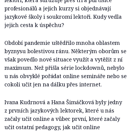
lektoři, která sdružuje přes tři a půl tisíce
profesionálů a jejich kurzy si objednávají
jazykové školy i soukromí lektoři. Kudy vedla
jejich cesta k úspěchu?
Období pandemie uštědřilo mnoha oblastem
byznysu bolestivou ránu. Některým oborům se
však povedlo nové situace využít a vytěžit z ní
maximum. Než přišla série lockdownů, nebylo
u nás obvyklé pořádat online semináře nebo se
cokoli učit jen na dálku přes internet.
Ivana Kudrnová a Hana Šimáčková byly jedny
z prvních jazykových lektorek, které u nás
začaly učit online a vůbec první, které začaly
učit ostatní pedagogy, jak učit online