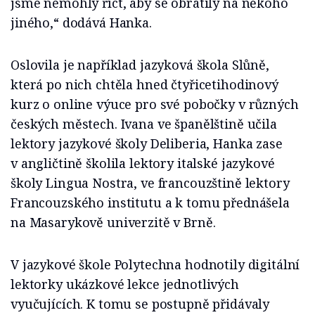
jsme nemohly říct, aby se obrátily na někoho
jiného,“ dodává Hanka.
Oslovila je například jazyková škola Slůně,
která po nich chtěla hned čtyřicetihodinový
kurz o online výuce pro své pobočky v různých
českých městech. Ivana ve španělštině učila
lektory jazykové školy Deliberia, Hanka zase
v angličtině školila lektory italské jazykové
školy Lingua Nostra, ve francouzštině lektory
Francouzského institutu a k tomu přednášela
na Masarykově univerzitě v Brně.
V jazykové škole Polytechna hodnotily digitální
lektorky ukázkové lekce jednotlivých
vyučujících. K tomu se postupně přidávaly