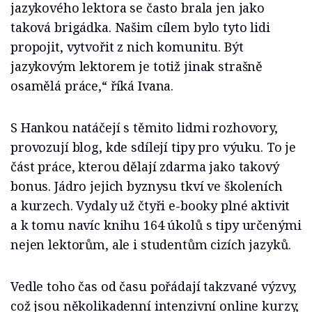
jazykového lektora se často brala jen jako
taková brigádka. Našim cílem bylo tyto lidi
propojit, vytvořit z nich komunitu. Být
jazykovým lektorem je totiž jinak strašně
osamělá práce,“ říká Ivana.
S Hankou natáčejí s těmito lidmi rozhovory,
provozují blog, kde sdílejí tipy pro výuku. To je
část práce, kterou dělají zdarma jako takový
bonus. Jádro jejich byznysu tkví ve školeních
a kurzech. Vydaly už čtyři e-booky plné aktivit
a k tomu navíc knihu 164 úkolů s tipy určenými
nejen lektorům, ale i studentům cizích jazyků.
Vedle toho čas od času pořádají takzvané výzvy,
což jsou několikadenní intenzivní online kurzy,