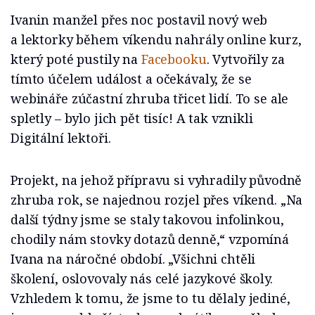
Ivanin manžel přes noc postavil nový web
a lektorky během víkendu nahrály online kurz,
který poté pustily na
Facebooku
. Vytvořily za
tímto účelem událost a očekávaly, že se
webináře zúčastní zhruba třicet lidí. To se ale
spletly – bylo jich pět tisíc! A tak vznikli
Digitální lektoři.
Projekt, na jehož přípravu si vyhradily původně
zhruba rok, se najednou rozjel přes víkend. „Na
další týdny jsme se staly takovou infolinkou,
chodily nám stovky dotazů denně,“ vzpomíná
Ivana na náročné období. „Všichni chtěli
školení, oslovovaly nás celé jazykové školy.
Vzhledem k tomu, že jsme to tu dělaly jediné,