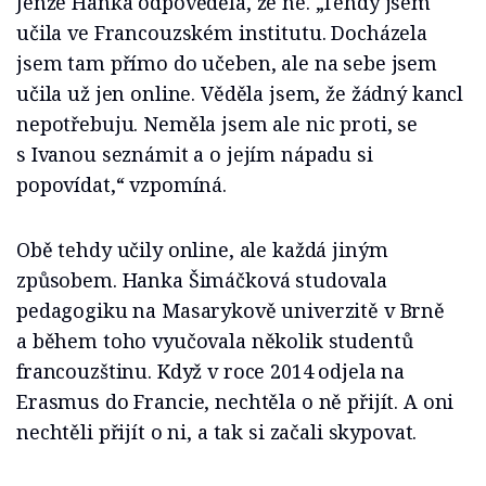
Jenže Hanka odpověděla, že ne. „Tehdy jsem
učila ve Francouzském institutu. Docházela
jsem tam přímo do učeben, ale na sebe jsem
učila už jen online. Věděla jsem, že žádný kancl
nepotřebuju. Neměla jsem ale nic proti, se
s Ivanou seznámit a o jejím nápadu si
popovídat,“ vzpomíná.
Obě tehdy učily online, ale každá jiným
způsobem. Hanka Šimáčková studovala
pedagogiku na Masarykově univerzitě v Brně
a během toho vyučovala několik studentů
francouzštinu. Když v roce 2014 odjela na
Erasmus do Francie, nechtěla o ně přijít. A oni
nechtěli přijít o ni, a tak si začali skypovat.