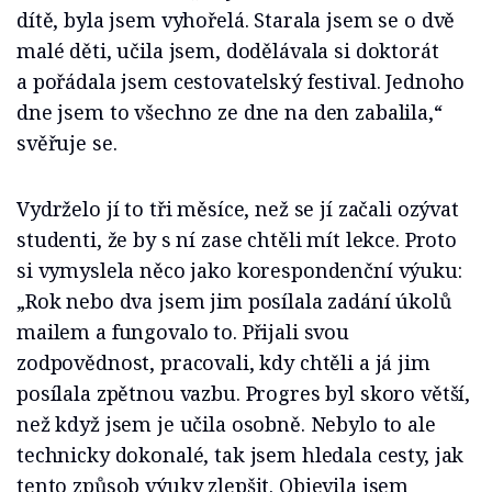
dítě, byla jsem vyhořelá. Starala jsem se o dvě
malé děti, učila jsem, dodělávala si doktorát
a pořádala jsem cestovatelský festival. Jednoho
dne jsem to všechno ze dne na den zabalila,“
svěřuje se.
Vydrželo jí to tři měsíce, než se jí začali ozývat
studenti, že by s ní zase chtěli mít lekce. Proto
si vymyslela něco jako korespondenční výuku:
„Rok nebo dva jsem jim posílala zadání úkolů
mailem a fungovalo to. Přijali svou
zodpovědnost, pracovali, kdy chtěli a já jim
posílala zpětnou vazbu. Progres byl skoro větší,
než když jsem je učila osobně. Nebylo to ale
technicky dokonalé, tak jsem hledala cesty, jak
tento způsob výuky zlepšit. Objevila jsem