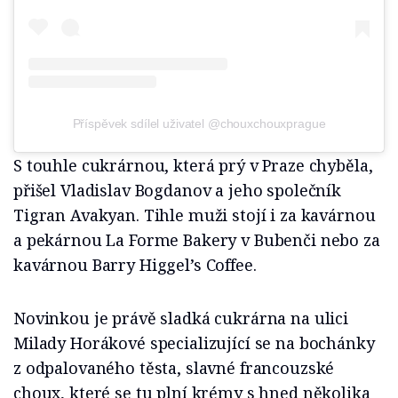
Příspěvek sdílel uživatel @chouxchouxprague
S touhle cukrárnou, která prý v Praze chyběla,
přišel Vladislav Bogdanov a jeho společník
Tigran Avakyan. Tihle muži stojí i za kavárnou
a pekárnou La Forme Bakery v Bubenči nebo za
kavárnou Barry Higgel’s Coffee.
Novinkou je právě sladká cukrárna na ulici
Milady Horákové specializující se na bochánky
z odpalovaného těsta, slavné francouzské
choux, které se tu plní krémy s hned několika