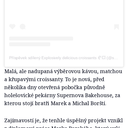
Příspěvek sdílený Explosively delicious croissants 🥐💥 (@supernova_bakehouse)
Malá, ale nadupaná výběrovou kávou, matchou
a křupavými croissanty. To je nová, před
několika dny otevřená pobočka původně
holešovické pekárny Supernova Bakehouse, za
kterou stojí bratři Marek a Michal Borští.
Zajímavostí je, že tenhle úspěšný projekt vznikl