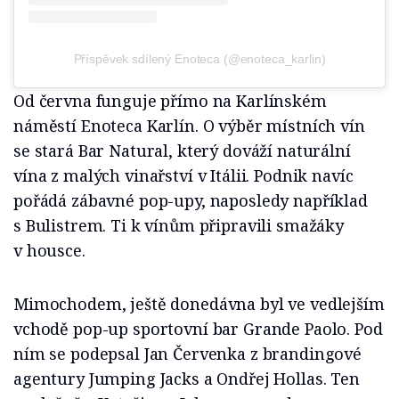
Příspěvek sdílený Enoteca (@enoteca_karlin)
Od června funguje přímo na Karlínském
náměstí Enoteca Karlín. O výběr místních vín
se stará Bar Natural, který dováží naturální
vína z malých vinařství v Itálii. Podnik navíc
pořádá zábavné pop-upy, naposledy například
s Bulistrem. Ti k vínům připravili smažáky
v housce.
Mimochodem, ještě donedávna byl ve vedlejším
vchodě pop-up sportovní bar Grande Paolo. Pod
ním se podepsal Jan Červenka z brandingové
agentury Jumping Jacks a Ondřej Hollas. Ten