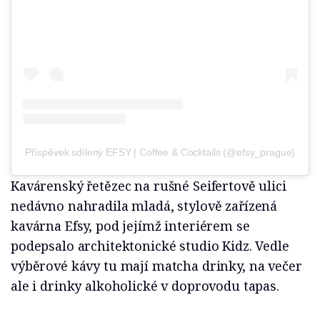
Příspěvek sdílený EFSY | Coffee & Cocktails (@efsy_prague)
Kavárenský řetězec na rušné Seifertově ulici
nedávno nahradila mladá, stylově zařízená
kavárna Efsy, pod jejímž interiérem se
podepsalo architektonické studio Kidz. Vedle
výběrové kávy tu mají matcha drinky, na večer
ale i drinky alkoholické v doprovodu tapas.