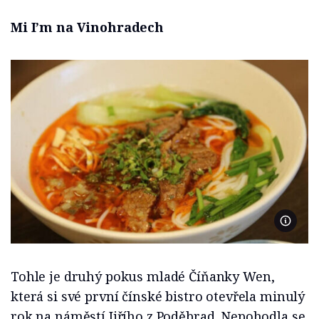
Mi I’m na Vinohradech
Foto Mi
Tohle je druhý pokus mladé Číňanky Wen,
která si své první čínské bistro otevřela minulý
rok na náměstí Jiřího z Poděbrad. Nepohodla se