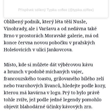
Příspěvek sdílený Typika coffee (@typika.coffee)
Oblíbený podnik, který léta těší Nusle,
Vinohrady, ale i Varšavu a od nedávna také
Brno v prostorách Moravské galerie, má od
konce června novou pobočku v pražských
Holešovicích v ulici Jankovcova.
Místo, kde si můžete dát výběrovou kávu
a brunch v podobě míchaných vajec,
francouzského toastu, grilovaného bílého zelí
nebo tvarohových lívanců, hledejte podle kozy,
kterou má kavárna v logu. Prý to bylo právě
tohle zvíře, jež podle jedné legendy pomohlo
objevit blahodárné účinky kávových zrn.