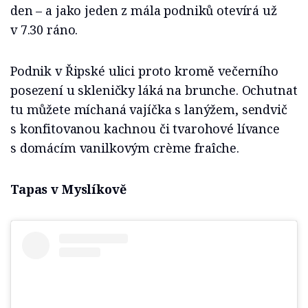
den – a jako jeden z mála podniků otevírá už
v 7.30 ráno.
Podnik v Řipské ulici proto kromě večerního
posezení u skleničky láká na brunche. Ochutnat
tu můžete míchaná vajíčka s lanýžem, sendvič
s konfitovanou kachnou či tvarohové lívance
s domácím vanilkovým crème fraîche.
Tapas v Myslíkově