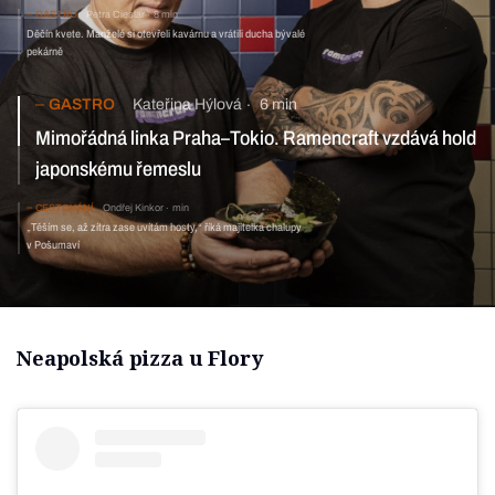
GASTRO
Petra Cieslar
8 min
Děčín kvete. Manželé si otevřeli kavárnu a vrátili ducha bývalé
pekárně
GASTRO
Kateřina Hýlová
6 min
Mimořádná linka Praha–Tokio. Ramencraft vzdává hold
japonskému řemeslu
CESTOVÁNÍ
Ondřej Kinkor
min
„Těším se, až zítra zase uvítám hosty,“ říká majitelka chalupy
v Pošumaví
Neapolská pizza u Flory