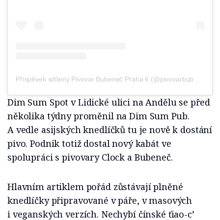
Příspěvek sdílený Pivovar Bubeneč Praha 6 (@pivovarbubenec)
Dim Sum Spot v Lidické ulici na Andělu se před
několika týdny proměnil na Dim Sum Pub.
A vedle asijských knedlíčků tu je nově k dostání
pivo. Podnik totiž dostal nový kabát ve
spolupráci s pivovary Clock a Bubeneč.
Hlavním artiklem pořád zůstávají plněné
knedlíčky připravované v páře, v masových
i veganských verzích. Nechybí čínské ťiao-c’