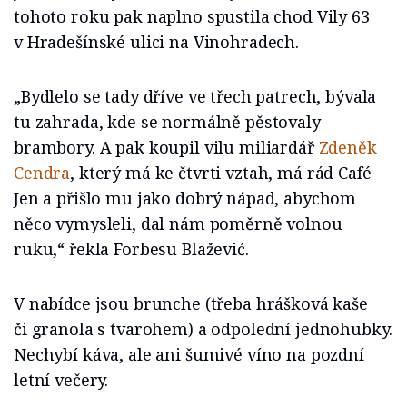
tohoto roku pak naplno spustila chod Vily 63
v Hradešínské ulici na Vinohradech.
„Bydlelo se tady dříve ve třech patrech, bývala
tu zahrada, kde se normálně pěstovaly
brambory. A pak koupil vilu miliardář
Zdeněk
Cendra
, který má ke čtvrti vztah, má rád Café
Jen a přišlo mu jako dobrý nápad, abychom
něco vymysleli, dal nám poměrně volnou
ruku,“ řekla Forbesu Blažević.
V nabídce jsou brunche (třeba hrášková kaše
či granola s tvarohem) a odpolední jednohubky.
Nechybí káva, ale ani šumivé víno na pozdní
letní večery.