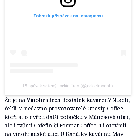
Zobrazit příspěvek na Instagramu
Příspěvek sdílený Jackie Tran (@jackietrananh)
Že je na Vinohradech dostatek kaváren? Nikoli,
řekli si nedávno provozovatelé Onesip Coffee,
kteří si otevřeli další pobočku v Mánesově ulici,
ale i tvůrci Cafefin či Format Coffee. Ti otevřeli
na vinohradské ulici U Kanálky kavárnu May