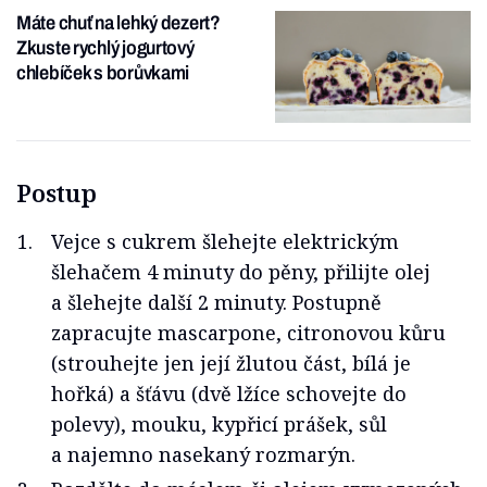
Máte chuť na lehký dezert?
Zkuste rychlý jogurtový
chlebíček s borůvkami
Postup
Vejce s cukrem šlehejte elektrickým
šlehačem 4 minuty do pěny, přilijte olej
a šlehejte další 2 minuty. Postupně
zapracujte mascarpone, citronovou kůru
(strouhejte jen její žlutou část, bílá je
hořká) a šťávu (dvě lžíce schovejte do
polevy), mouku, kypřicí prášek, sůl
a najemno nasekaný rozmarýn.