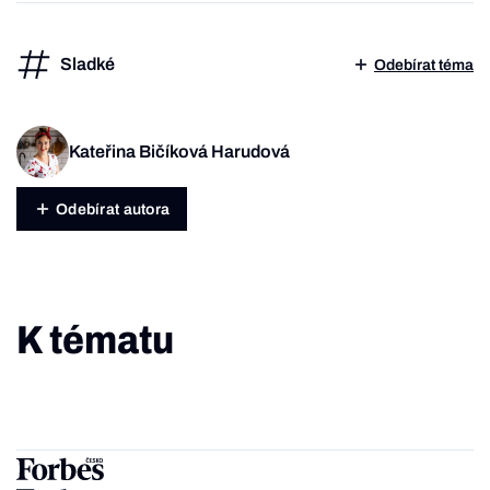
Sladké
Odebírat téma
Kateřina Bičíková Harudová
Odebírat autora
K tématu