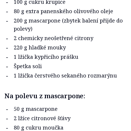
100 g cukru krupice
80 g extra panenského olivového oleje
200 g mascarpone (zbytek balení přijde do
polevy)
2 chemicky neošetřené citrony
220 g hladké mouky
1 lžička kypřicího prášku
Špetka soli
1 lžička čerstvého sekaného rozmarýnu
Na polevu z mascarpone:
50 g mascarpone
2 lžíce citronové šťávy
80 g cukru moučka