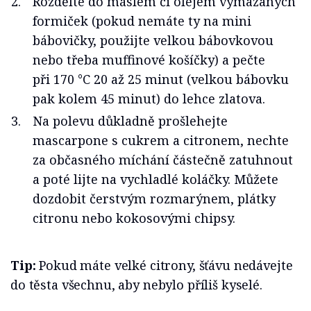
Rozdělte do máslem či olejem vymazaných
formiček (pokud nemáte ty na mini
bábovičky, použijte velkou bábovkovou
nebo třeba muffinové košíčky) a pečte
při 170 °C 20 až 25 minut (velkou bábovku
pak kolem 45 minut) do lehce zlatova.
Na polevu důkladně prošlehejte
mascarpone s cukrem a citronem, nechte
za občasného míchání částečně zatuhnout
a poté lijte na vychladlé koláčky. Můžete
dozdobit čerstvým rozmarýnem, plátky
citronu nebo kokosovými chipsy.
Tip:
Pokud máte velké citrony, šťávu nedávejte
do těsta všechnu, aby nebylo příliš kyselé.