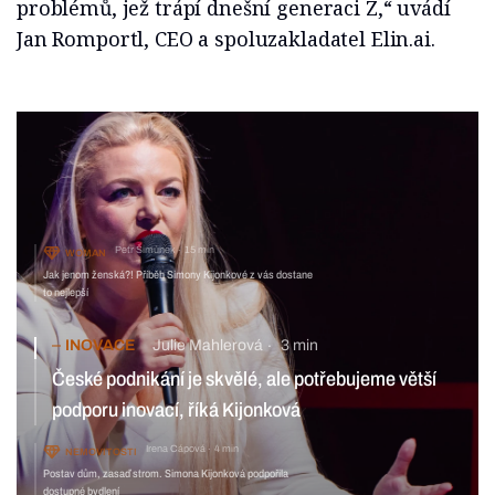
problémů, jež trápí dnešní generaci Z,“ uvádí
Jan Romportl, CEO a spoluzakladatel Elin.ai.
Petr Šimůnek
15 min
WOMAN
Jak jenom ženská?! Příběh Simony Kijonkové z vás dostane
to nejlepší
INOVACE
Julie Mahlerová
3 min
České podnikání je skvělé, ale potřebujeme větší
podporu inovací, říká Kijonková
Irena Cápová
4 min
NEMOVITOSTI
Postav dům, zasaď strom. Simona Kijonková podpořila
dostupné bydlení