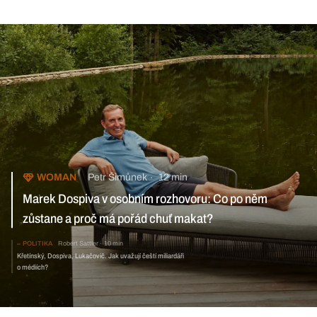
Petr Šimůnek
12 min
WOMAN
​​Marek Dospiva v osobním rozhovoru: Co po něm zůstane a proč
má pořád chuť makat?
POLITIKA
Robert Sattler
10 min
Křetínský, Dospiva, Lukačovič. Jak uvažují čeští
miliardáři o médiích?