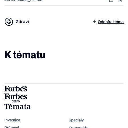
Zdraví
Odebírat téma
K tématu
Témata
Investice
Speciály
Průmysl
Komentáře