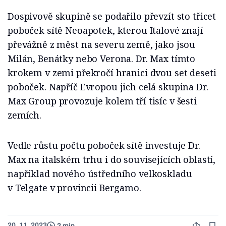
Dospivově skupině se podařilo převzít sto třicet
poboček sítě Neoapotek, kterou Italové znají
převážně z měst na severu země, jako jsou
Milán, Benátky nebo Verona. Dr. Max tímto
krokem v zemi překročí hranici dvou set deseti
poboček. Napříč Evropou jich celá skupina Dr.
Max Group provozuje kolem tří tisíc v šesti
zemích.
Vedle růstu počtu poboček sítě investuje Dr.
Max na italském trhu i do souvisejících oblastí,
například nového ústředního velkoskladu
v Telgate v provincii Bergamo.
20. 11. 2023
2 min