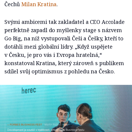
Čechů
Milan Kratina
.
Svými ambicemi tak zakladatel a CEO Accolade
perfektně zapadl do myšlenky stage s názvem
Go Big, na níž vystupovali Češi a Češky, kteří to
dotáhli mezi globální lídry. „Když uspějete
v Česku, je pro vás i Evropa hratelná,“
konstatoval Kratina, který zároveň s publikem
sdílel svůj optimismus z pohledu na Česko.
FORBES BUSINESS FEST
Martin Bajtler
4 min
Development je soutěž v trpělivosti, shodli se na Business Festu