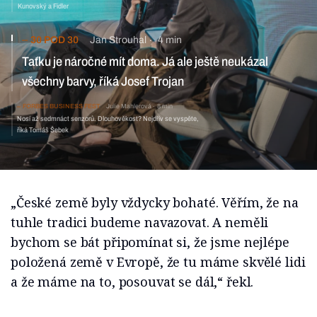
Kunovský a Fidler
30 POD 30
Jan Strouhal
4 min
Taťku je náročné mít doma. Já ale ještě neukázal
všechny barvy, říká Josef Trojan
FORBES BUSINESS FEST
Julie Mahlerová
8 min
Nosí až sedmnáct senzorů. Dlouhověkost? Nejdřív se vyspěte,
říká Tomáš Šebek
„České země byly vždycky bohaté. Věřím, že na
tuhle tradici budeme navazovat. A neměli
bychom se bát připomínat si, že jsme nejlépe
položená země v Evropě, že tu máme skvělé lidi
a že máme na to, posouvat se dál,“ řekl.