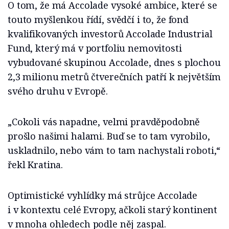
O tom, že má Accolade vysoké ambice, které se
touto myšlenkou řídí, svědčí i to, že fond
kvalifikovaných investorů Accolade Industrial
Fund, který má v portfoliu nemovitosti
vybudované skupinou Accolade, dnes s plochou
2,3 milionu metrů čtverečních patří k největším
svého druhu v Evropě.
„Cokoli vás napadne, velmi pravděpodobně
prošlo našimi halami. Buď se to tam vyrobilo,
uskladnilo, nebo vám to tam nachystali roboti,“
řekl Kratina.
Optimistické vyhlídky má strůjce Accolade
i v kontextu celé Evropy, ačkoli starý kontinent
v mnoha ohledech podle něj zaspal.