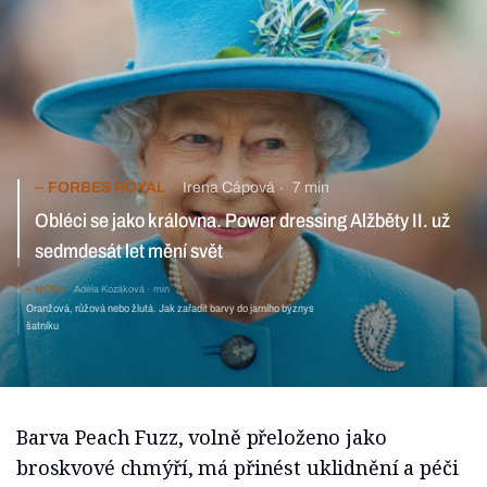
FORBES ROYAL
Irena Cápová
7 min
Obléci se jako královna. Power dressing Alžběty II. už
sedmdesát let mění svět
MÓDA
Adéla Kozáková
min
Oranžová, růžová nebo žlutá. Jak zařadit barvy do
jarního byznys šatníku
Barva Peach Fuzz, volně přeloženo jako
broskvové chmýří, má přinést uklidnění a péči