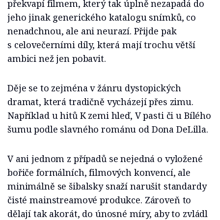
překvapí filmem, který tak úplně nezapadá do
jeho jinak generického katalogu snímků, co
nenadchnou, ale ani neurazí. Přijde pak
s celovečerními díly, která mají trochu větší
ambici než jen pobavit.
Děje se to zejména v žánru dystopických
dramat, která tradičně vycházejí přes zimu.
Například u hitů K zemi hleď, V pasti či u Bílého
šumu podle slavného románu od Dona DeLilla.
V ani jednom z případů se nejedná o vyložené
bořiče formálních, filmových konvencí, ale
minimálně se šibalsky snaží narušit standardy
čisté mainstreamové produkce. Zároveň to
dělají tak akorát, do únosné míry, aby to zvládl