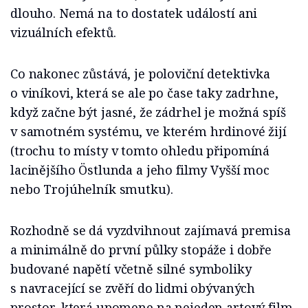
dlouho. Nemá na to dostatek událostí ani
vizuálních efektů.
Co nakonec zůstává, je poloviční detektivka
o viníkovi, která se ale po čase taky zadrhne,
když začne být jasné, že zádrhel je možná spíš
v samotném systému, ve kterém hrdinové žijí
(trochu to místy v tomto ohledu připomíná
lacinějšího Östlunda a jeho filmy Vyšší moc
nebo Trojúhelník smutku).
Rozhodně se dá vyzdvihnout zajímavá premisa
a minimálně do první půlky stopáže i dobře
budované napětí včetně silné symboliky
s navracející se zvěří do lidmi obývaných
prostor, která upomene na nejeden artový film