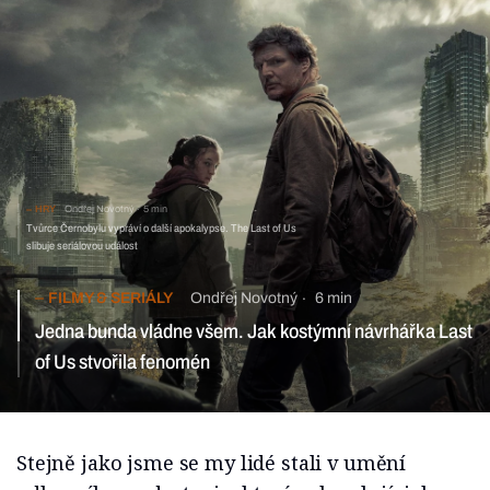
HRY
Ondřej Novotný
5 min
Tvůrce Černobylu vypráví o další apokalypse. The Last of Us
slibuje seriálovou událost
FILMY & SERIÁLY
Ondřej Novotný
6 min
Jedna bunda vládne všem. Jak kostýmní návrhářka Last
of Us stvořila fenomén
Stejně jako jsme se my lidé stali v umění