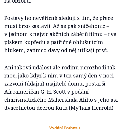
na obzoru.
Postavy ho nevěřícně sledují s tím, že přece
musí brzo zastavit. Až se pak zničehonic –
v jednom z nejvíc akčních záběrů filmu – rve
pískem kupředu s patřičně ohlušujícím
hlukem, zatímco davy od něj utíkají pryč.
Ani taková událost ale rodinu nerozhodí tak
moc, jako když k nim v ten samý den v noci
zazvoní (údajní) majitelé domu, postarší
Afroameričan G. H. Scott v podání
charismatického Mahershala Aliho s jeho asi
dvacetiletou dcerou Ruth (My’hala Herrold).
Vydání Forbesu