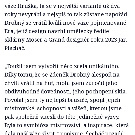
váze Hruška, ta se v největší variantě už dva
roky nevyrábí a nejspíš to tak zůstane napořád.
Drobný se vrátil kvůli nové váze pojmenované
Era, jejíž design navrhl umělecký ředitel
sklárny Moser a Grand designér roku 2023 Jan
Plecháč.
„Toužil jsem vytvořit něco zcela unikátního.
Díky tomu, že se Zdeněk Drobný alespoň na
chvíli vrátil na huť, mohl jsem zúročit jeho
obdivuhodné dovednosti, jeho pochopení skla.
Povolal jsem ty nejlepší brusiče, spojil jejich
mistrovské schopnosti a vášeň, kterou jsme
pak společně vnesli do této jedinečné výzvy.
Byla to symbióza mistrovství a inspirace, která
dala naší váze život,” popisuje Plecháč pozadí