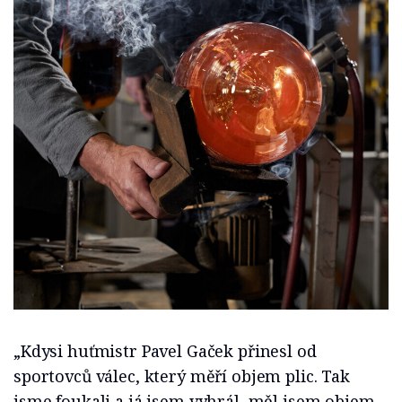
„Kdysi huťmistr Pavel Gaček přinesl od
sportovců válec, který měří objem plic. Tak
jsme foukali a já jsem vyhrál, měl jsem objem