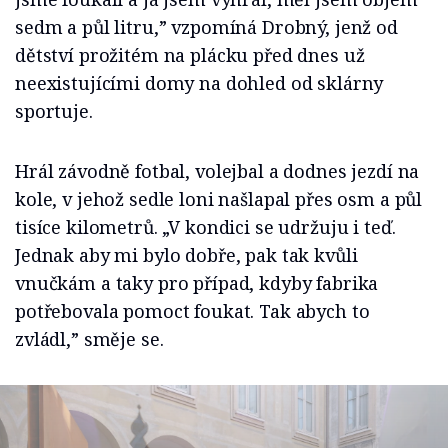
sedm a půl litru,” vzpomíná Drobný, jenž od
dětství prožitém na plácku před dnes už
neexistujícími domy na dohled od sklárny
sportuje.
Hrál závodně fotbal, volejbal a dodnes jezdí na
kole, v jehož sedle loni našlapal přes osm a půl
tisíce kilometrů. „V kondici se udržuju i teď.
Jednak aby mi bylo dobře, pak tak kvůli
vnučkám a taky pro případ, kdyby fabrika
potřebovala pomoct foukat. Tak abych to
zvládl,” směje se.