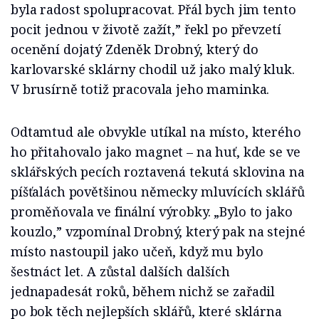
byla radost spolupracovat. Přál bych jim tento
pocit jednou v životě zažít,” řekl po převzetí
ocenění dojatý Zdeněk Drobný, který do
karlovarské sklárny chodil už jako malý kluk.
V brusírně totiž pracovala jeho maminka.
Odtamtud ale obvykle utíkal na místo, kterého
ho přitahovalo jako magnet – na huť, kde se ve
sklářských pecích roztavená tekutá sklovina na
píšťalách povětšinou německy mluvících sklářů
proměňovala ve finální výrobky. „Bylo to jako
kouzlo,” vzpomínal Drobný, který pak na stejné
místo nastoupil jako učeň, když mu bylo
šestnáct let. A zůstal dalších dalších
jednapadesát roků, během nichž se zařadil
po bok těch nejlepších sklářů, které sklárna