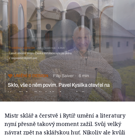
UMĚNÍ & DESIGN
Anna Nosková
4 min
Lasvit ohromil Milán. Česká instalace vyhrála jednu
z nejprestižnějších cen
UMĚNÍ & DESIGN
Filip Saiver
6 min
Sklo, vše o něm povím. Pavel Kysilka otevřel na
Vysočině unikátní skleněnou galerii
Mistr sklář a čerstvě i Rytíř umění a literatury
nyní přesně takový moment zažil. Svůj velký
návrat zpět na sklářskou huť. Nikoliv ale kvůli