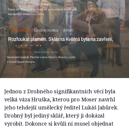
UMĚNÍ & DESIGN
Ondřej Kinkor
min
Práce pro 36 párů rukou. Aneb jak se ve sklárně Moser rodí
nejslavnější sklenička z Česka
OBCHOD
Ondřej Kinkor
8 min
Rozfoukat plamen. Sklárna Květná byla na zavření,
zachránily ji cihly
UMĚNÍ & DESIGN
Petra Cieslar
6 min
Racionální vizionář. Plecháč o dvou letech v Moseru i výhře
v Czech Grand Designu
Jednou z Drobného signifikantních věcí byla
velká váza Hruška, kterou pro Moser navrhl
jeho tehdejší umělecký ředitel Lukáš Jabůrek.
Drobný byl jediný sklář, který ji dokázal
vyrobit. Dokonce si kvůli ní musel objednat