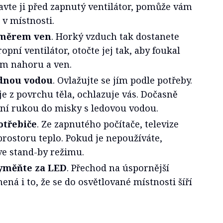
avte ji před zapnutý ventilátor, pomůže vám
 v místnosti.
 směrem ven
. Horký vzduch tak dostanete
opní ventilátor, otočte jej tak, aby foukal
m nahoru a ven.
adnou vodou
. Ovlažujte se jím podle potřeby.
e z povrchu těla, ochlazuje vás. Dočasně
í rukou do misky s ledovou vodou.
otřebiče
. Ze zapnutého počítače, televize
 prostoru teplo. Pokud je nepoužíváte,
ve stand-by režimu.
vyměňte za LED
. Přechod na úspornější
ená i to, že se do osvětlované místnosti šíří