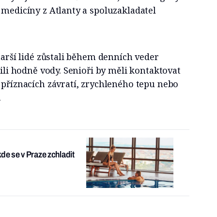
 medicíny z Atlanty a spoluzakladatel
starší lidé zůstali během denních veder
pili hodně vody. Senioři by měli kontaktovat
 příznacích závratí, zrychleného tepu nebo
.
kde se v Praze zchladit