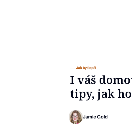
Jak být lepší
I váš domo
tipy, jak h
Jamie Gold