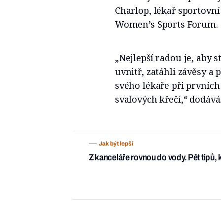
Charlop, lékař sportovní
Women’s Sports Forum.
„Nejlepší radou je, aby 
uvnitř, zatáhli závěsy a 
svého lékaře při prvních
svalových křečí,“ dodává
Jak být lepší
Z kanceláře rovnou do vody. Pět tipů, 