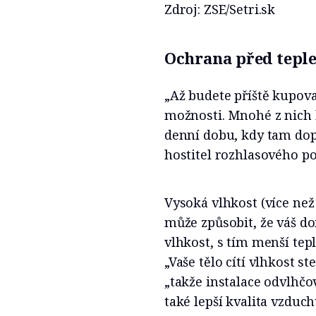
Zdroj: ZSE/Setri.sk
Ochrana před teple
„Až budete příště kupovat
možnosti. Mnohé z nich lz
denní dobu, kdy tam dop
hostitel rozhlasového p
Vysoká vlhkost (více než
může způsobit, že váš d
vlhkost, s tím menší tepl
„Vaše tělo cítí vlhkost s
„takže instalace odvlhčo
také lepší kvalita vzduch