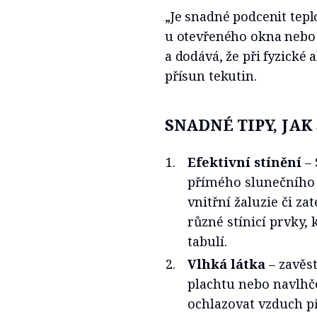
„Je snadné podcenit teplo
u otevřeného okna nebo 
a dodává, že při fyzické 
přísun tekutin.
SNADNÉ TIPY, JAK
Efektivní stínění
– 
přímého slunečního s
vnitřní žaluzie či z
různé stínicí prvky,
tabulí.
Vlhká látka
– zavěs
plachtu nebo navlhč
ochlazovat vzduch př