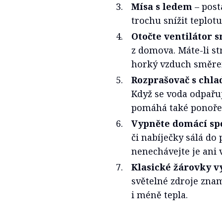
Mísa s ledem
– post
trochu snížit teplotu
Otočte ventilátor
z domova. Máte-li str
horký vzduch směre
Rozprašovač s chl
Když se voda odpařuj
pomáhá také ponořen
Vypněte domácí sp
či nabíječky sálá do
nenechávejte je ani 
Klasické žárovky 
světelné zdroje znam
i méně tepla.