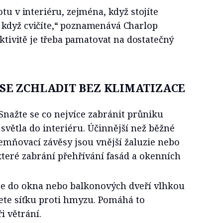
tu v interiéru, zejména, když stojíte
když cvičíte,“ poznamenává Charlop
aktivitě je třeba pamatovat na dostatečný
 SE ZCHLADIT BEZ KLIMATIZACE
Snažte se co nejvíce zabránit průniku
větla do interiéru. Účinnější než běžné
atemňovací závěsy jsou vnější žaluzie nebo
 které zabrání přehřívání fasád a okenních
te do okna nebo balkonových dveří vlhkou
ete síťku proti hmyzu. Pomáhá to
i větrání.