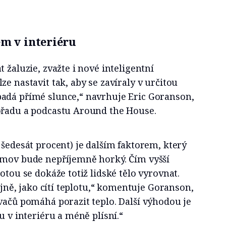
m v interiéru
 žaluzie, zvažte i nové inteligentní
e nastavit tak, aby se zavíraly v určitou
adá přímé slunce,“ navrhuje Eric Goranson,
ořadu a podcastu Around the House.
 šedesát procent) je dalším faktorem, který
omov bude nepříjemně horký. Čím vyšší
otou se dokáže totiž lidské tělo vyrovnat.
tejně, jako cítí teplotu,“ komentuje Goranson,
vačů pomáhá porazit teplo. Další výhodou je
u v interiéru a méně plísní.“