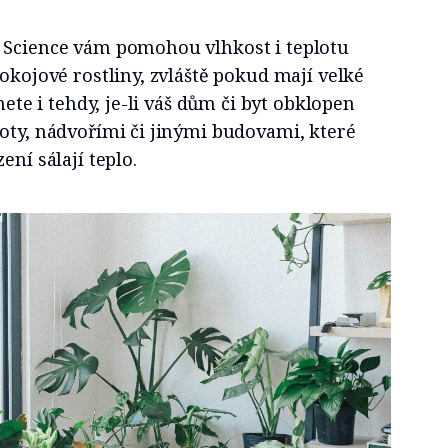
 Science vám pomohou vlhkost i teplotu
pokojové rostliny, zvláště pokud mají velké
nete i tehdy, je-li váš dům či byt obklopen
oty, nádvořími či jinými budovami, které
ení sálají teplo.