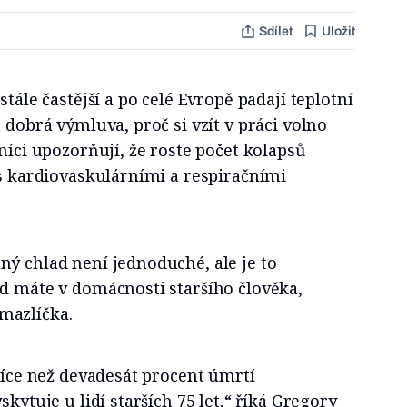
Sdílet
Uložit
stále častější a po celé Evropě padají teplotní
 dobrá výmluva, proč si vzít v práci volno
níci upozorňují, že roste počet kolapsů
 s kardiovaskulárními a respiračními
ý chlad není jednoduché, ale je to
ud máte v domácnosti staršího člověka,
mazlíčka.
 více než devadesát procent úmrtí
skytuje u lidí starších 75 let,“ říká Gregory