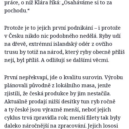
práce, o níž Klára říká: „Osaháváme si to za
pochodu.“
Protože je to jejich první podnikání – i protože
v Česku nikdo nic podobného nedělá. Ryby udí
na dřevě, extrémní islandský odér z ovčího
trusu by totiž na národ, který ryby obecně příliš
nejí, byl příliš. A odlišují se dalšími věcmi.
První nepřekvapí, jde o kvalitu surovin. Výrobu
plánovali původně z lokálního masa, jenže
zjistili, že česká produkce by jim nestačila.
Aktuálně prodají nižší desítky tun ryb ročně
a ty české jsou výrazně menší, neboť jejich
cyklus trvá zpravidla rok; menší filety tak byly
daleko náročnější na zpracování. Jejich lososi