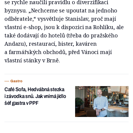
se rychle naučili pravidlu o diverzifikaci
byznysu. „Nechceme se upoutat na jednoho
odběratele,“ vysvětluje Stanislav, proč mají
vlastní e-shop, jsou k dispozici na Rohlíku, ale
také dodávají do hotelů (třeba do pražského
Andazu), restaurací, bister, kaváren
a farmářských obchodů, před Vánoci mají
vlastní stánky v Brně.
Gastro
Café Sofa, Hedvábná stezka
i závodka snů. Jak vnímá jídlo
šéf gastra v PPF