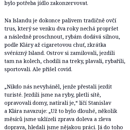
bylo potřeba jídlo zakonzervovat.
Na Islandu je dokonce palivem tradičně ovčí
trus, který se venku dva roky nechá propršet
a následně proschnout, rybám dodává silnou,
podle Kláry až cigaretovou chuť, zkrátka
svérázný Island. Ostrov si zamilovali, jezdili
tam na kolech, chodili na treky, plavali, rybařili,
sportovali. Ale přišel covid.
„Nikdo nás nevyháněl, jenže přestali jezdit
turisté. Jezdili jsme na ryby, pletli sítě,
opravovali domy, natírali je,“ líčí Stanislav
a Klára navazuje: „Už to bylo dlouhé, několik
měsíců jsme uklízeli zprava doleva a zleva
doprava, hledali jsme nějakou práci. Já do toho