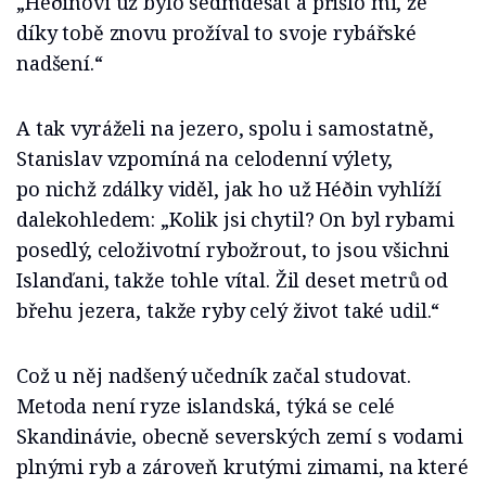
„Héðinovi už bylo sedmdesát a přišlo mi, že
díky tobě znovu prožíval to svoje rybářské
nadšení.“
A tak vyráželi na jezero, spolu i samostatně,
Stanislav vzpomíná na celodenní výlety,
po nichž zdálky viděl, jak ho už Héðin vyhlíží
dalekohledem: „Kolik jsi chytil? On byl rybami
posedlý, celoživotní rybožrout, to jsou všichni
Islanďani, takže tohle vítal. Žil deset metrů od
břehu jezera, takže ryby celý život také udil.“
Což u něj nadšený učedník začal studovat.
Metoda není ryze islandská, týká se celé
Skandinávie, obecně severských zemí s vodami
plnými ryb a zároveň krutými zimami, na které