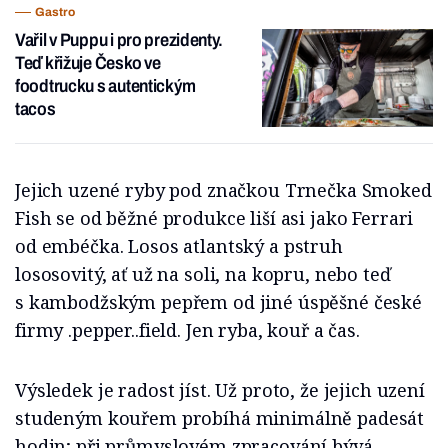
Gastro
Vařil v Puppu i pro prezidenty.
Teď křižuje Česko ve
foodtrucku s autentickým
tacos
Jejich uzené ryby pod značkou Trnečka Smoked
Fish se od běžné produkce liší asi jako Ferrari
od embéčka. Losos atlantský a pstruh
lososovitý, ať už na soli, na kopru, nebo teď
s kambodžským pepřem od jiné úspěšné české
firmy .pepper..field. Jen ryba, kouř a čas.
Výsledek je radost jíst. Už proto, že jejich uzení
studeným kouřem probíhá minimálně padesát
hodin; při průmyslovém zpracování bývá