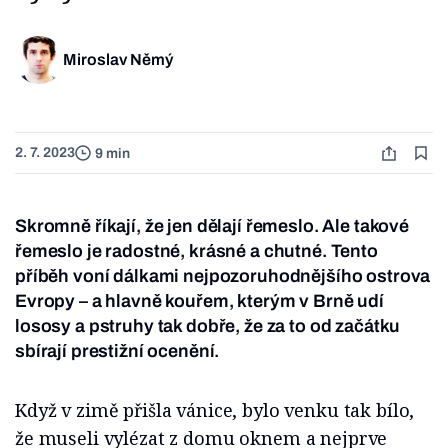
Miroslav Němý
2. 7. 2023
9 min
Skromně říkají, že jen dělají řemeslo. Ale takové
řemeslo je radostné, krásné a chutné. Tento
příběh voní dálkami nejpozoruhodnějšího ostrova
Evropy – a hlavně kouřem, kterým v Brně udí
lososy a pstruhy tak dobře, že za to od začátku
sbírají prestižní ocenění.
Když v zimě přišla vánice, bylo venku tak bílo,
že museli vylézat z domu oknem a nejprve