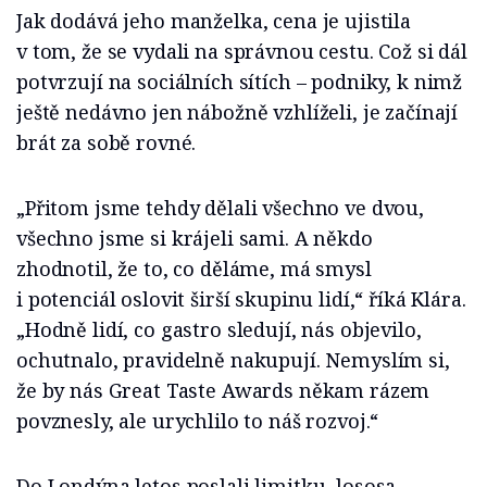
Jak dodává jeho manželka, cena je ujistila
v tom, že se vydali na správnou cestu. Což si dál
potvrzují na sociálních sítích – podniky, k nimž
ještě nedávno jen nábožně vzhlíželi, je začínají
brát za sobě rovné.
„Přitom jsme tehdy dělali všechno ve dvou,
všechno jsme si krájeli sami. A někdo
zhodnotil, že to, co děláme, má smysl
i potenciál oslovit širší skupinu lidí,“ říká Klára.
„Hodně lidí, co gastro sledují, nás objevilo,
ochutnalo, pravidelně nakupují. Nemyslím si,
že by nás Great Taste Awards někam rázem
povznesly, ale urychlilo to náš rozvoj.“
Do Londýna letos poslali limitku, lososa