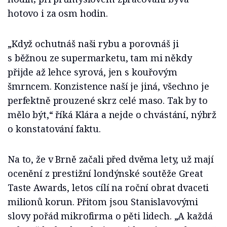
hotovo i za osm hodin.
„Když ochutnáš naši rybu a porovnáš ji
s běžnou ze supermarketu, tam mi někdy
přijde až lehce syrová, jen s kouřovým
šmrncem. Konzistence naší je jiná, všechno je
perfektně prouzené skrz celé maso. Tak by to
mělo být,“ říká Klára a nejde o chvástání, nýbrž
o konstatování faktu.
Na to, že v Brně začali před dvěma lety, už mají
ocenění z prestižní londýnské soutěže Great
Taste Awards, letos cílí na roční obrat dvaceti
milionů korun. Přitom jsou Stanislavovými
slovy pořád mikrofirma o pěti lidech. „A každá