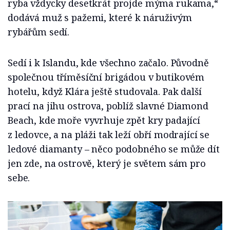
ryba vždycky desetkrát projde mýma rukama,“
dodává muž s pažemi, které k náruživým
rybářům sedí.
Sedí i k Islandu, kde všechno začalo. Původně
společnou tříměsíční brigádou v butikovém
hotelu, když Klára ještě studovala. Pak další
prací na jihu ostrova, poblíž slavné Diamond
Beach, kde moře vyvrhuje zpět kry padající
z ledovce, a na pláži tak leží obří modrající se
ledové diamanty – něco podobného se může dít
jen zde, na ostrově, který je světem sám pro
sebe.