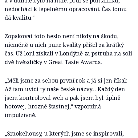
a v udírně bylo na nule: „Udí se pomaličku,
nedochází k tepelnému opracování. Čas tomu
dá kvalitu.“
Zopakovat toto heslo není nikdy na škodu,
nicméně u nich punc kvality přišel za krátký
čas. Už loni získali v Londýně za pstruha na soli
dvě hvězdičky v Great Taste Awards.
„Měli jsme za sebou první rok a já si jen říkal:
Až tam uvidí ty naše české názvy… Každý den
jsem kontroloval web a pak jsem byl úplně
hotovej, hrozně šťastnej,“ vzpomíná
impulzivně.
„Smokehousy, u kterých jsme se inspirovali,