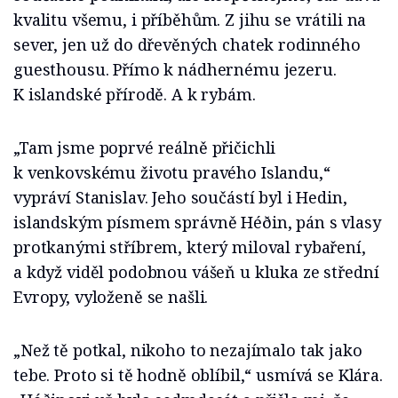
kvalitu všemu, i příběhům. Z jihu se vrátili na
sever, jen už do dřevěných chatek rodinného
guesthousu. Přímo k nádhernému jezeru.
K islandské přírodě. A k rybám.
„Tam jsme poprvé reálně přičichli
k venkovskému životu pravého Islandu,“
vypráví Stanislav. Jeho součástí byl i Hedin,
islandským písmem správně Héðin, pán s vlasy
protkanými stříbrem, který miloval rybaření,
a když viděl podobnou vášeň u kluka ze střední
Evropy, vyloženě se našli.
„Než tě potkal, nikoho to nezajímalo tak jako
tebe. Proto si tě hodně oblíbil,“ usmívá se Klára.