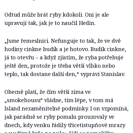
Odtud může brát ryby kdokoli. Oni je ale
upravují tak, jak je to naučil Hedin.
„Jsme řemeslníci. Nefunguje to tak, že ve dvě
hodiny cinkne budík a je hotovo. Budík cinkne,
já to otevřu – a když zjistím, že ryba potřebuje
ještě den, protože je třeba větší vlhko nebo
teplo, tak dostane další den,“ vypráví Stanislav.
Obecně platí, že čím větší zima ve
„smokehousu“ vládne, tím lépe, v tom má
Island nezaměnitelné podmínky. I on vzpomíná,
jak parádně se ryby pomalu prouzovaly ve
dnech, kdy venku řádily třicetistupňové mrazy