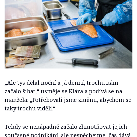
„Ale tys dělal noční a já denní, trochu nám
začalo šibat,“ usměje se Klára a podívá se na
manžela: „Potřebovali jsme změnu, abychom se
taky trochu viděli.“
Tehdy se nenápadně začalo zhmotňovat jejich
současné podnikání, ale nespěchejme, čas dává