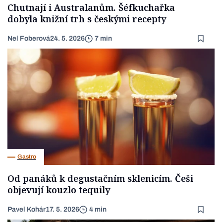
Chutnají i Australanům. Šéfkuchařka
dobyla knižní trh s českými recepty
Nel Foberová
24. 5. 2026
7 min
Gastro
Od panáků k degustačním sklenicím. Češi
objevují kouzlo tequily
Pavel Kohár
17. 5. 2026
4 min