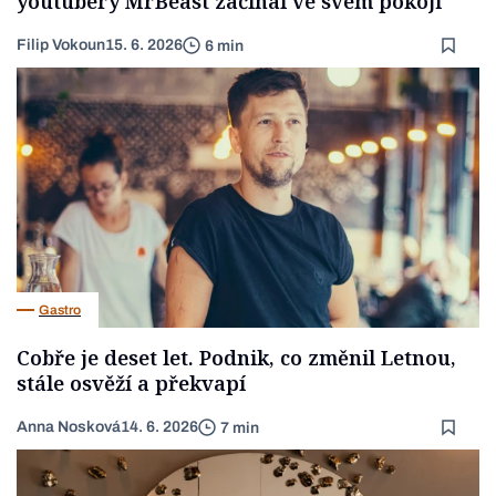
youtubery MrBeast začínal ve svém pokoji
Filip Vokoun
15. 6. 2026
6 min
Gastro
Cobře je deset let. Podnik, co změnil Letnou,
stále osvěží a překvapí
Anna Nosková
14. 6. 2026
7 min