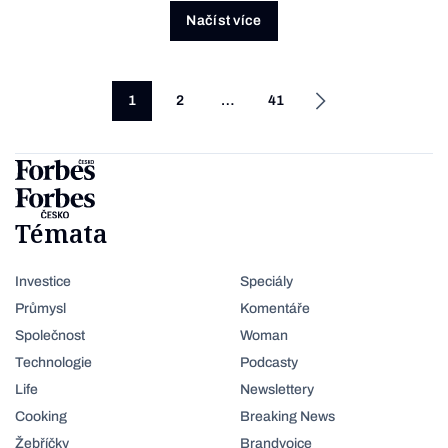
Načíst více
1
2
…
41
Témata
Investice
Speciály
Průmysl
Komentáře
Společnost
Woman
Technologie
Podcasty
Life
Newslettery
Cooking
Breaking News
Žebříčky
Brandvoice