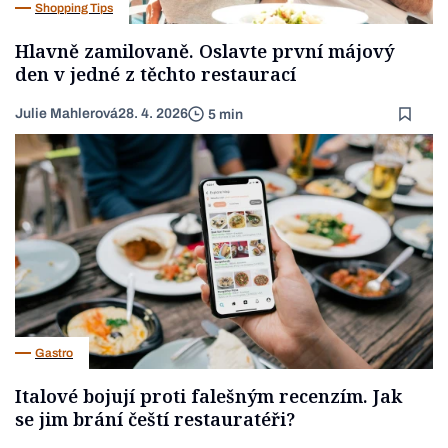
Shopping Tips
Hlavně zamilovaně. Oslavte první májový
den v jedné z těchto restaurací
Julie Mahlerová
28. 4. 2026
5 min
Gastro
Italové bojují proti falešným recenzím. Jak
se jim brání čeští restauratéři?