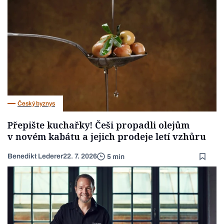
Český byznys
Přepište kuchařky! Češi propadli olejům
v novém kabátu a jejich prodeje letí vzhůru
Benedikt Lederer
22. 7. 2026
5 min