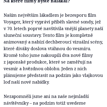
Na které filmy byste nalákal?
Naším největším lákadlem je bezesporu film
Voyager, který vypráví příběh slavné sondy, jež
v 70. letech poprvé navštívila vnější planety naší
sluneční soustavy. Tento film je kompletně
animovaný a nabízí dechberoucí vizuální scény,
které diváky doslova vtáhnou do vesmíru.
Kromě toho jsme nakoupili dva nové filmy
z japonské produkce, které se zaměřují na
vesmír a hvězdnou oblohu. Jeden z nich
plánujeme představit na podzim jako vlajkovou
loď naší nové nabídky.
Nezapomněli jsme ani na naše nejmladší
návštěvníky – na podzim totiž uvedeme