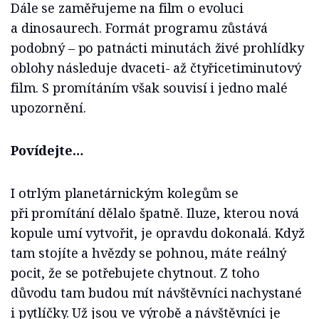
Dále se zaměřujeme na film o evoluci
a dinosaurech. Formát programu zůstává
podobný – po patnácti minutách živé prohlídky
oblohy následuje dvaceti- až čtyřicetiminutový
film. S promítáním však souvisí i jedno malé
upozornění.
Povídejte…
I otrlým planetárnickým kolegům se
při promítání dělalo špatně. Iluze, kterou nová
kopule umí vytvořit, je opravdu dokonalá. Když
tam stojíte a hvězdy se pohnou, máte reálný
pocit, že se potřebujete chytnout. Z toho
důvodu tam budou mít návštěvníci nachystané
i pytlíčky. Už jsou ve výrobě a návštěvníci je