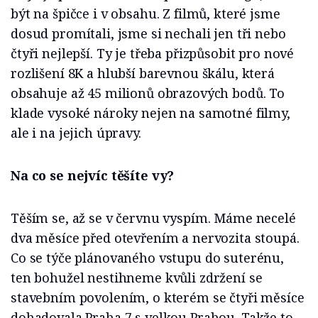
být na špičce i v obsahu. Z filmů, které jsme
dosud promítali, jsme si nechali jen tři nebo
čtyři nejlepší. Ty je třeba přizpůsobit pro nové
rozlišení 8K a hlubší barevnou škálu, která
obsahuje až 45 milionů obrazových bodů. To
klade vysoké nároky nejen na samotné filmy,
ale i na jejich úpravy.
Na co se nejvíc těšíte vy?
Těším se, až se v červnu vyspím. Máme necelé
dva měsíce před otevřením a nervozita stoupá.
Co se týče plánovaného vstupu do suterénu,
ten bohužel nestihneme kvůli zdržení se
stavebním povolením, o kterém se čtyři měsíce
dohadovala Praha 7 s velkou Prahou. Takže to