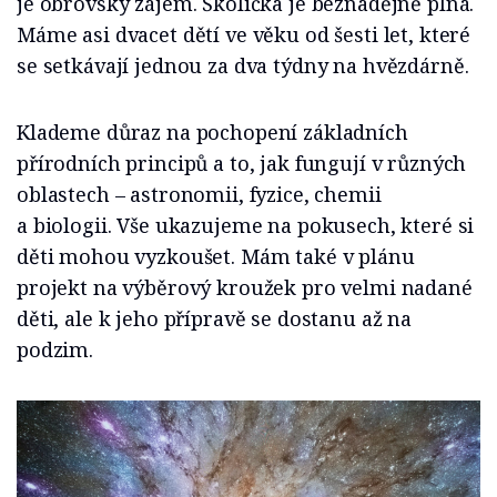
je obrovský zájem. Školička je beznadějně plná.
Máme asi dvacet dětí ve věku od šesti let, které
se setkávají jednou za dva týdny na hvězdárně.
Klademe důraz na pochopení základních
přírodních principů a to, jak fungují v různých
oblastech – astronomii, fyzice, chemii
a biologii. Vše ukazujeme na pokusech, které si
děti mohou vyzkoušet. Mám také v plánu
projekt na výběrový kroužek pro velmi nadané
děti, ale k jeho přípravě se dostanu až na
podzim.