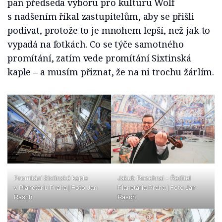
pan předseda výboru pro kulturu Wolf
s nadšením říkal zastupitelům, aby se přišli
podívat, protože to je mnohem lepší, než jak to
vypadá na fotkách. Co se týče samotného
promítání, zatím vede promítání Sixtinská
kaple – a musím přiznat, že na ni trochu žárlím.
Promítání Sixtinské kaple
Jakub Rozehnal – Ředitel
v Planetáriu Praha | Foto Jan
Planetária Praha | Foto Jan
Rasch
Rasch