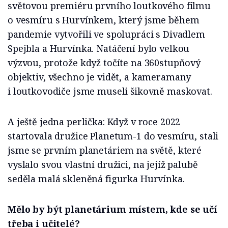
světovou premiéru prvního loutkového filmu
o vesmíru s Hurvínkem, který jsme během
pandemie vytvořili ve spolupráci s Divadlem
Spejbla a Hurvínka. Natáčení bylo velkou
výzvou, protože když točíte na 360stupňový
objektiv, všechno je vidět, a kameramany
i loutkovodiče jsme museli šikovně maskovat.
A ještě jedna perlička: Když v roce 2022
startovala družice Planetum-1 do vesmíru, stali
jsme se prvním planetáriem na světě, které
vyslalo svou vlastní družici, na jejíž palubě
seděla malá skleněná figurka Hurvínka.
Mělo by být planetárium místem, kde se učí
třeba i učitelé?