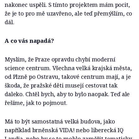
nakonec uspěli. S tímto projektem mám pocit,
že je to pro mě uzavřeno, ale teď přemýšlím, co
dál.
A co vás napadá?
Myslím, že Praze opravdu chybí moderní
science centrum. Všechna velká krajská města,
od Plzně po Ostravu, takové centrum mají, a je
škoda, že pražské děti musejí cestovat tak
daleko. Chtěl bych, aby to bylo naopak. Teď ale
řešíme, jak to pojmout.
Má to být samostatná velká budova, jako
například brněnská VIDA! nebo liberecká IQ
Landia, nebo by se to mohlo zaměřit tematicky,