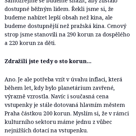
Samozřejmě se budeme snažit, aby zůstalo
dostupné běžným lidem. Řekli jsme si, že
budeme nabízet lepší obsah než kina, ale
budeme dostupnější než pražská kina. Cenový
strop jsme stanovili na 290 korun za dospělého
a 220 korun za děti.
Zdražili jste tedy o sto korun…
Ano. Je ale potřeba vzít v úvahu inflaci, která
během let, kdy bylo planetárium zavřené,
výrazně vzrostla. Navíc i současná cena
vstupenky je stále dotovaná hlavním městem
Praha částkou 200 korun. Myslím si, že v rámci
kulturního sektoru máme jednu z vůbec
nejnižších dotací na vstupenku.