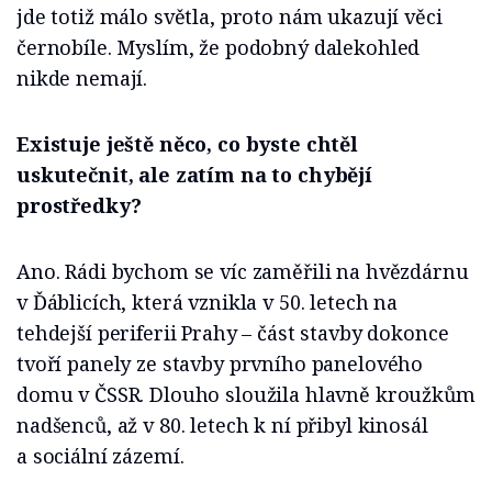
jde totiž málo světla, proto nám ukazují věci
černobíle. Myslím, že podobný dalekohled
nikde nemají.
Existuje ještě něco, co byste chtěl
uskutečnit, ale zatím na to chybějí
prostředky?
Ano. Rádi bychom se víc zaměřili na hvězdárnu
v Ďáblicích, která vznikla v 50. letech na
tehdejší periferii Prahy – část stavby dokonce
tvoří panely ze stavby prvního panelového
domu v ČSSR. Dlouho sloužila hlavně kroužkům
nadšenců, až v 80. letech k ní přibyl kinosál
a sociální zázemí.