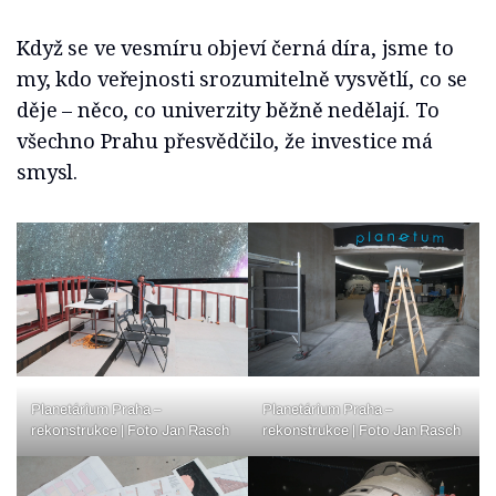
Když se ve vesmíru objeví černá díra, jsme to
my, kdo veřejnosti srozumitelně vysvětlí, co se
děje – něco, co univerzity běžně nedělají. To
všechno Prahu přesvědčilo, že investice má
smysl.
Planetárium Praha –
Planetárium Praha –
rekonstrukce | Foto Jan Rasch
rekonstrukce | Foto Jan Rasch