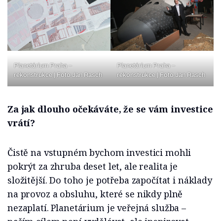
Planetárium Praha –
Planetárium Praha –
rekonstrukce | Foto Jan Rasch
rekonstrukce | Foto Jan Rasch
Za jak dlouho očekáváte, že se vám investice
vrátí?
Čistě na vstupném bychom investici mohli
pokrýt za zhruba deset let, ale realita je
složitější. Do toho je potřeba započítat i náklady
na provoz a obsluhu, které se nikdy plně
nezaplatí. Planetárium je veřejná služba –