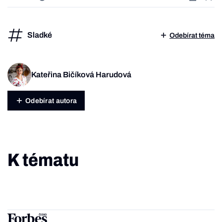
Sladké
Odebírat téma
Kateřina Bičíková Harudová
Odebírat autora
K tématu