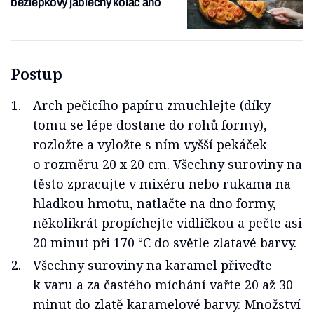
bezlepkový jablečný koláč ano
Postup
Arch pečicího papíru zmuchlejte (díky
tomu se lépe dostane do rohů formy),
rozložte a vyložte s ním vyšší pekáček
o rozměru 20 x 20 cm. Všechny suroviny na
těsto zpracujte v mixéru nebo rukama na
hladkou hmotu, natlačte na dno formy,
několikrát propíchejte vidličkou a pečte asi
20 minut při 170 °C do světle zlatavé barvy.
Všechny suroviny na karamel přiveďte
k varu a za častého míchání vařte 20 až 30
minut do zlatě karamelové barvy. Množství