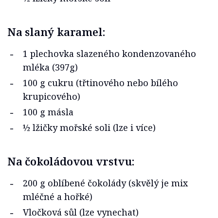
Na slaný karamel:
1 plechovka slazeného kondenzovaného
mléka (397g)
100 g cukru (třtinového nebo bílého
krupicového)
100 g másla
½ lžičky mořské soli (lze i více)
Na čokoládovou vrstvu:
200 g oblíbené čokolády (skvělý je mix
mléčné a hořké)
Vločková sůl (lze vynechat)