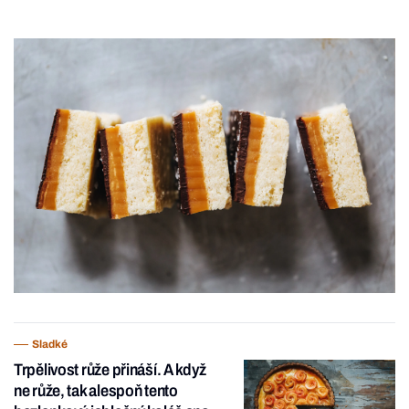
Sladké
Trpělivost růže přináší. A když
ne růže, tak alespoň tento