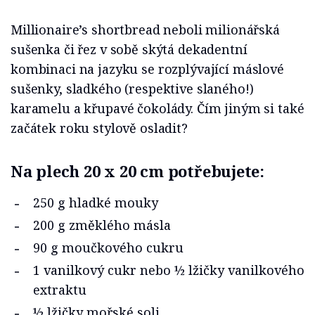
Millionaire’s shortbread neboli milionářská
sušenka či řez v sobě skýtá dekadentní
kombinaci na jazyku se rozplývající máslové
sušenky, sladkého (respektive slaného!)
karamelu a křupavé čokolády. Čím jiným si také
začátek roku stylově osladit?
Na plech 20 x 20 cm potřebujete:
250 g hladké mouky
200 g změklého másla
90 g moučkového cukru
1 vanilkový cukr nebo ½ lžičky vanilkového
extraktu
½ lžičky mořské soli