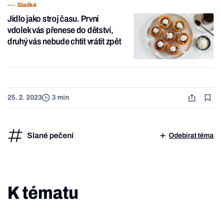
Sladké
Jídlo jako stroj času. První
vdolek vás přenese do dětství,
druhý vás nebude chtít vrátit zpět
25. 2. 2023
3 min
Slané pečení
Odebírat téma
K tématu