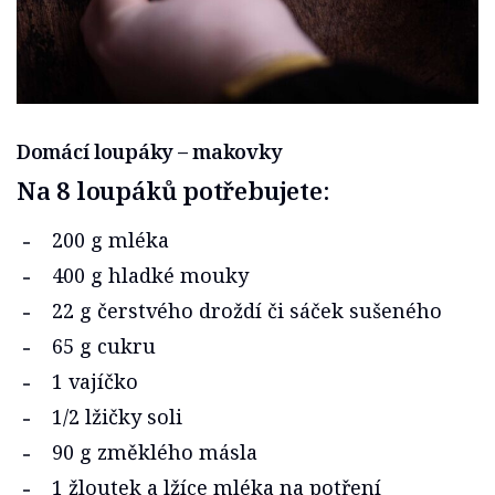
Domácí loupáky – makovky
Na 8 loupáků potřebujete:
200 g mléka
400 g hladké mouky
22 g čerstvého droždí či sáček sušeného
65 g cukru
1 vajíčko
1/2 lžičky soli
90 g změklého másla
1 žloutek a lžíce mléka na potření