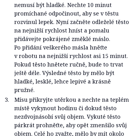
nemusí být hladké. Nechte 10 minut
promíchané odpočinout, aby se v těstu
rozvinul lepek. Nyní začněte odleželé těsto
na nejnižší rychlost hníst a pomalu
přidávejte pokrájené změklé máslo.
Po přidání veškerého másla hněťte
v robotu na nejnižší rychlost asi 15 minut.
Pokud těsto hnětete ručně, bude to trvat
ještě déle. Výsledné těsto by mělo být
hladké, lesklé, lehce lepivé a krásně
pružné.
Mísu přikryjte utěrkou a nechte na teplém
místě vykynout hodinu či dokud těsto
nezdvojnásobí svůj objem. Vykuté těsto
párkrát prohněťte, aby opět zmenšilo svůj
objem. Celé ho zvažte, mělo by mít okolo