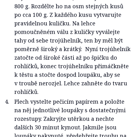
800 g. Rozdělte ho na osm stejných kusů
po cca 100 g. Z každého kusu vytvarujte
pravidelnou kuličku. Na lehce
pomoučněném válu z kuličky vyválejte
tahy od sebe trojúhelník, ten by měl být
poměrně široký a krátký. Nyní trojúhelník
zatočte od široké části až po špičku do
rohlíčků, konec trojúhelníku přimáčkněte
k těstu a stočte dospod loupáku, aby se
v troubě nerozjel. Lehce zahněte do tvaru
rohlíčků.
Plech vystelte pečicím papírem a položte
na něj jednotlivé loupáky s dostatečnými
rozestupy. Zakryjte utěrkou a nechte
dalších 30 minut kynout. Jakmile jsou
loupáky nakynuté, předehřejte troubu na