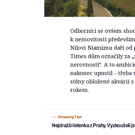
Odborníci se ovšem shodu
k nemovitosti především
Nilovi Niamimu daří od 
Times dům označily za „
nerovnosti“. A to ambic
nakonec upustil – třeba 
stěny obložené akvárii 
rokem.
Shopping Tips
Nejdražší letenka z Prahy. Vyzkoušeli j