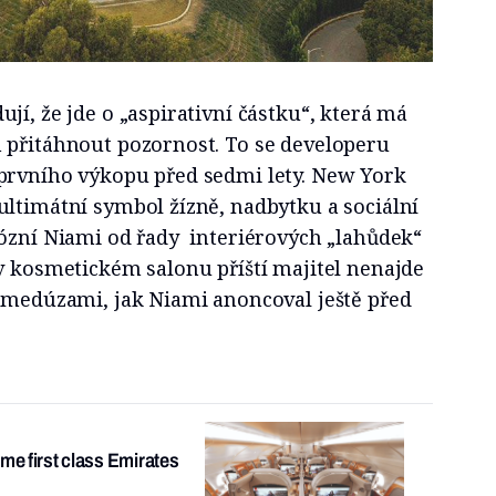
jí, že jde o „aspirativní částku“, která má
 přitáhnout pozornost. To se developeru
prvního výkopu před sedmi lety. New York
ultimátní symbol žízně, nadbytku a sociální
iózní Niami od řady interiérových „lahůdek“
v kosmetickém salonu příští majitel nenajde
s medúzami, jak Niami anoncoval ještě před
sme first class Emirates