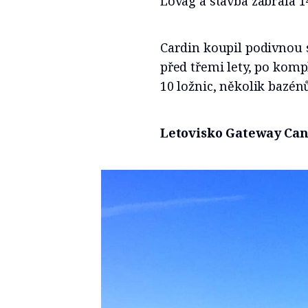
Lovag a stavba zabrala 14
Cardin koupil podivnou s
před třemi lety, po komp
10 ložnic, několik bazén
Letovisko Gateway Can