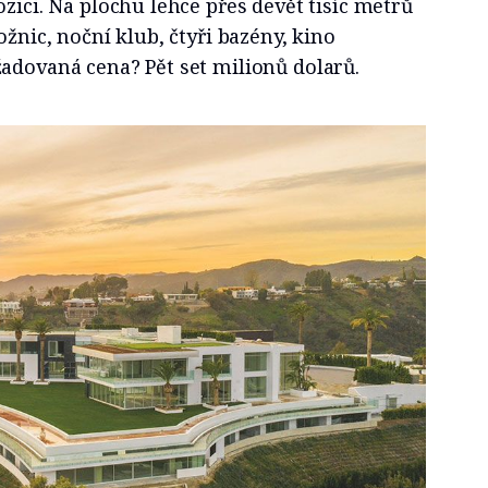
ozici. Na plochu lehce přes devět tisíc metrů
ožnic, noční klub, čtyři bazény, kino
žadovaná cena? Pět set milionů dolarů.