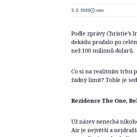
3. 2. 2020
min
Podle zprávy Christie’s I
dekádu prodalo po celém
než 100 milionů dolarů.
Co si na realitním trhu 
žádný limit? Tohle je se
Rezidence The One, Bel
Už název nenechá nikoho
Air je největší a nejdra