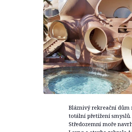
Bláznivý rekreační dům
totální přetížení smysl
Středozemní moře navrhl