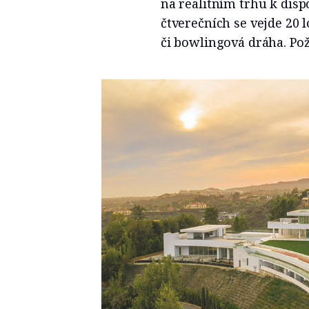
na realitním trhu k disp
čtverečních se vejde 20 l
či bowlingová dráha. Po