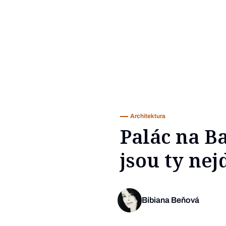
Architektura
Palác na B
jsou ty nej
Bibiana Beňová