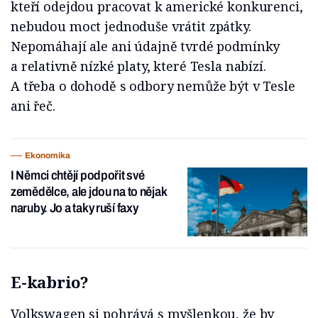
kteří odejdou pracovat k americké konkurenci,
nebudou moct jednoduše vrátit zpátky.
Nepomáhají ale ani údajně tvrdé podmínky
a relativně nízké platy, které Tesla nabízí.
A třeba o dohodě s odbory nemůže být v Tesle
ani řeč.
Ekonomika
I Němci chtějí podpořit své
zemědělce, ale jdou na to nějak
naruby. Jo a taky ruší faxy
E-kabrio?
Volkswagen si pohrává s myšlenkou, že by