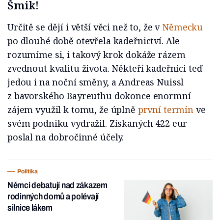
Šmik!
Určitě se dějí i větší věci než to, že v
Německu
po dlouhé době otevřela kadeřnictví. Ale
rozumíme si, i takový krok dokáže rázem
zvednout kvalitu života. Někteří kadeřníci teď
jedou i na noční směny, a Andreas Nuissl
z bavorského Bayreuthu dokonce enormní
zájem využil k tomu, že úplně
první termín
ve
svém podniku vydražil. Získaných 422 eur
poslal na dobročinné účely.
Politika
Němci debatují nad zákazem
rodinných domů a polévají
silnice lákem