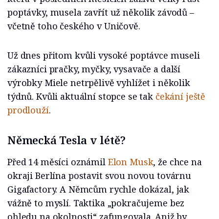
poptávky, musela zavřít už několik závodů –
včetně toho českého v Uničově.
Už dnes přitom kvůli vysoké poptávce museli
zákazníci pračky, myčky, vysavače a další
výrobky Miele netrpělivě vyhlížet i několik
týdnů. Kvůli aktuální stopce se tak
čekání ještě
prodlouží
.
Německá Tesla v létě?
Před 14 měsíci oznámil
Elon Musk
, že chce na
okraji Berlína postavit svou novou továrnu
Gigafactory. A Němcům rychle dokázal, jak
vážně to myslí. Taktika „pokračujeme bez
ohledu na okolnosti“ zafungovala. Aniž by