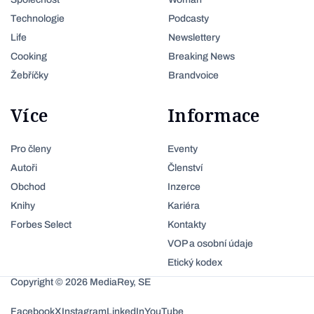
Technologie
Podcasty
Life
Newslettery
Cooking
Breaking News
Žebříčky
Brandvoice
Více
Informace
Pro členy
Eventy
Autoři
Členství
Obchod
Inzerce
Knihy
Kariéra
Forbes Select
Kontakty
VOP a osobní údaje
Etický kodex
Copyright © 2026 MediaRey, SE
Facebook
X
Instagram
LinkedIn
YouTube