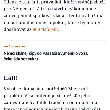
Cílem je „chránit práva lidí, kteří vyrábějí zboží
pro Německo“. Zítra o návrhu zákona bude
znovu jednat spolková vláda – tentokrát už má
na pořadu dne i návrh pokut, které by mohly
dosahovat až
800 tisíc eur
.
Automotive
Němci shánějí čipy do Passatů a vyměnili pivo za
čokoládu bez cukru
Halt!
Výrobce domácích spotřebičů Miele má
problém. V karanténě je víc než 200 jeho
zaměstnanců a tahle tradiční rodinná firma,
která v posledních měsících zažívá velký růst