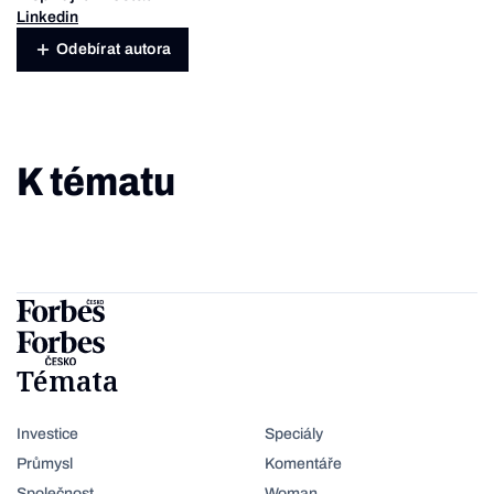
Linkedin
Odebírat autora
K tématu
Témata
Investice
Speciály
Průmysl
Komentáře
Společnost
Woman