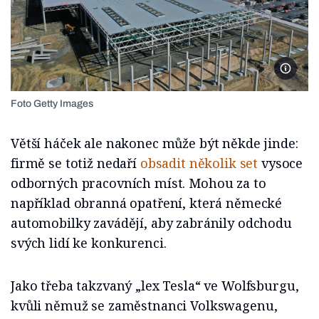
GRUENHE
Foto Getty Images
Větší háček ale nakonec může být někde jinde:
firmě se totiž nedaří
obsadit několik set
vysoce
odborných pracovních míst. Mohou za to
například obranná opatření, která německé
automobilky zavádějí, aby zabránily odchodu
svých lidí ke konkurenci.
Jako třeba takzvaný „lex Tesla“ ve Wolfsburgu,
kvůli němuž se zaměstnanci Volkswagenu,