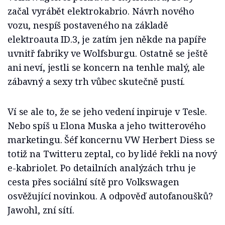
začal vyrábět elektrokabrio. Návrh nového
vozu, nespíš postaveného na základě
elektroauta ID.3, je zatím jen někde na papíře
uvnitř fabriky ve Wolfsburgu. Ostatně se ještě
ani neví, jestli se koncern na tenhle malý, ale
zábavný a sexy trh vůbec skutečně pustí.
Ví se ale to, že se jeho vedení inpiruje v Tesle.
Nebo spíš u Elona Muska a jeho twitterového
marketingu. Šéf koncernu VW Herbert Diess se
totiž na Twitteru zeptal, co by lidé řekli na nový
e-kabriolet. Po detailních analýzách trhu je
cesta přes sociální sítě pro Volkswagen
osvěžující novinkou. A odpověď autofanoušků?
Jawohl, zní sítí.