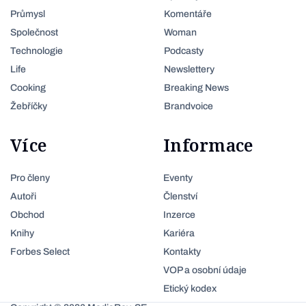
Průmysl
Komentáře
Společnost
Woman
Technologie
Podcasty
Life
Newslettery
Cooking
Breaking News
Žebříčky
Brandvoice
Více
Informace
Pro členy
Eventy
Autoři
Členství
Obchod
Inzerce
Knihy
Kariéra
Forbes Select
Kontakty
VOP a osobní údaje
Etický kodex