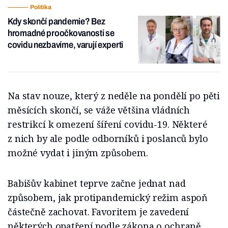
Politika
Kdy skončí pandemie? Bez
hromadné proočkovanosti se
covidu nezbavíme, varují experti
Na stav nouze, který z neděle na pondělí po pěti
měsících skončí, se váže většina vládních
restrikcí k omezení šíření covidu-19. Některé
z nich by ale podle odborníků i poslanců bylo
možné vydat i jiným způsobem.
Babišův kabinet teprve začne jednat nad
způsobem, jak protipandemický režim aspoň
částečně zachovat. Favoritem je zavedení
některých opatření podle zákona o ochraně