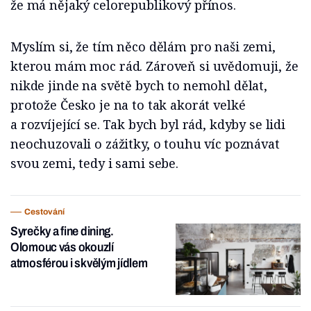
že má nějaký celorepublikový přínos.
Myslím si, že tím něco dělám pro naši zemi,
kterou mám moc rád. Zároveň si uvědomuji, že
nikde jinde na světě bych to nemohl dělat,
protože Česko je na to tak akorát velké
a rozvíjející se. Tak bych byl rád, kdyby se lidi
neochuzovali o zážitky, o touhu víc poznávat
svou zemi, tedy i sami sebe.
Cestování
Syrečky a fine dining.
Olomouc vás okouzlí
atmosférou i skvělým jídlem