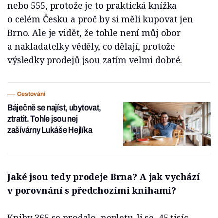
nebo 555, protože je to praktická knížka
o celém Česku a proč by si měli kupovat jen
Brno. Ale je vidět, že tohle není můj obor
a nakladatelky věděly, co dělají, protože
výsledky prodejů jsou zatím velmi dobré.
Cestování
Báječně se najíst, ubytovat,
ztratit. Tohle jsou nej
zašívárny Lukáše Hejlíka
Jaké jsou tedy prodeje Brna? A jak vychází
v porovnání s předchozími knihami?
Knihy 365 se prodalo, nepletu-li se, 45 tisíc