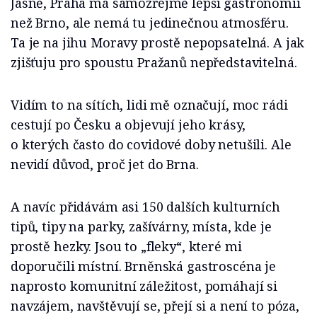
Jasně, Praha má samozřejmě lepší gastronomii
než Brno, ale nemá tu jedinečnou atmosféru.
Ta je na jihu Moravy prostě nepopsatelná. A jak
zjišťuju pro spoustu Pražanů nepředstavitelná.
Vidím to na sítích, lidi mě označují, moc rádi
cestují po Česku a objevují jeho krásy,
o kterých často do covidové doby netušili. Ale
nevidí důvod, proč jet do Brna.
A navíc přidávám asi 150 dalších kulturních
tipů, tipy na parky, zašívárny, místa, kde je
prostě hezky. Jsou to „fleky“, které mi
doporučili místní. Brněnská gastroscéna je
naprosto komunitní záležitost, pomáhají si
navzájem, navštěvují se, přejí si a není to póza,