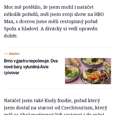
Moc mě potěšilo, že jsem mohl i natáčet
několik pořadů, měl jsem svoji show na HBO
Max, s dcerou jsme měli cestopisný pořad
Spolu a hladoví. A divácky si vedl opravdu
dobře.
Gastro
Brno v gastru nepolevuje. Dva
nové bary, vytuněná Asie
i pivovar
Natáčel jsem také Kudy foodie, pořad který
jsem dostal na starost od Czechtourism, který
měl za úkol motivovat lidi cestovat i do měst