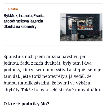
Gastro
BýkMek, hrancle, Franta
a foodtrucková legenda
dlouhá na kilometry
Spoustu z nich jsem možná navštívil jen
jednou, řadu z nich dvakrát, byly tam i dva
podniky, který jsem nenavštívil a stejně jsem je
tam dal. Ještě totiž neotevřely a já věděl, že
budou natolik zásadní, že by mi ve výběru
chyběly. Takže to bylo celé strašně individuální.
O které podniky šlo?