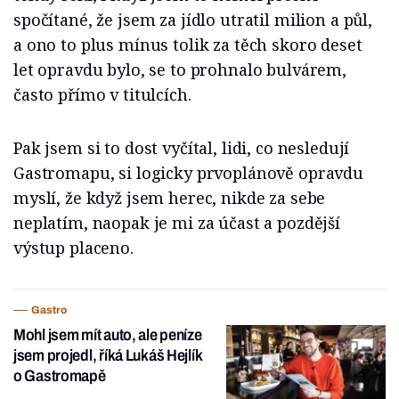
spočítané, že jsem za jídlo utratil milion a půl,
a ono to plus mínus tolik za těch skoro deset
let opravdu bylo, se to prohnalo bulvárem,
často přímo v titulcích.
Pak jsem si to dost vyčítal, lidi, co nesledují
Gastromapu, si logicky prvoplánově opravdu
myslí, že když jsem herec, nikde za sebe
neplatím, naopak je mi za účast a pozdější
výstup placeno.
Gastro
Mohl jsem mít auto, ale peníze
jsem projedl, říká Lukáš Hejlík
o Gastromapě