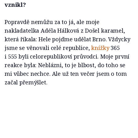
vznikl?
Popravdě nemůžu za to já, ale moje
nakladatelka Adéla Hálková z Došel karamel,
která říkala: Hele pojďme udělat Brno. Vždycky
jsme se věnovali celé republice,
knížky
365
i 555 byli celorepublikoví průvodci. Moje první
reakce byla: Neblázni, to je blbost, do toho se
mi vůbec nechce. Ale už ten večer jsem o tom
začal přemýšlet.