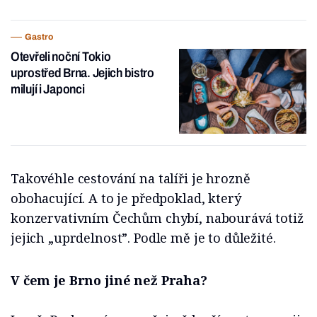
Gastro
Otevřeli noční Tokio
uprostřed Brna. Jejich bistro
milují i Japonci
Takovéhle cestování na talíři je hrozně
obohacující. A to je předpoklad, který
konzervativním Čechům chybí, nabourává totiž
jejich „uprdelnost”. Podle mě je to důležité.
V čem je Brno jiné než Praha?