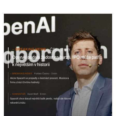
BREAKING NEWS
ČTK
2 min
OpenAI podala žádost na burzu. IPO může patřit k největším
v historii
BREAKING NEWS
Forbes Česko
3 min
Akcie SpaceX se propadly o šestnáct procent.
Muskova firma ztrácí čtvrtinu hodnoty
KOMENTÁŘ
Karel Wolf
8 min
SpaceX chce dosud největší balík peněz, nabízí ale hlavně
rekordní ztrátu