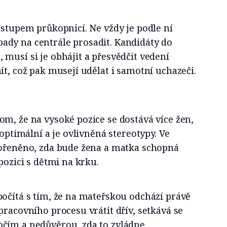
ístupem průkopnicí. Ne vždy je podle ní
dy na centrále prosadit. Kandidáty do
musí si je obhájit a přesvědčit vedení
ít, což pak musejí udělat i samotní uchazeči.
m, že na vysoké pozice se dostává více žen,
 optimální a je ovlivněná stereotypy. Ve
kořeněno, zda bude žena a matka schopná
pozici s dětmi na krku.
očítá s tím, že na mateřskou odchází právě
pracovního procesu vrátit dřív, setkává se
čím a nedůvěrou, zda to zvládne.