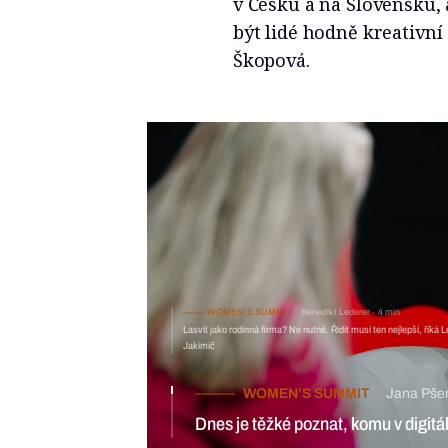
v Česku a na Slovensku, 
být lidé hodně kreativní 
Škopová.
WOMEN’S SUMMIT
Benedikt Lederer
4 min
Lasvit jako rodinná firma? Ne nutně. Řídit musí ten nejlepší, říká 
Jakimič
WOMEN’S SUMMIT
Jana Pše
Dnes je těžké poznat, komu v digitá