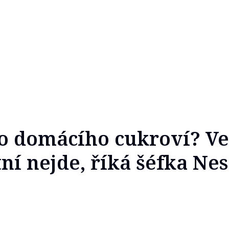
o domácího cukroví? V
ní nejde, říká šéfka Nes