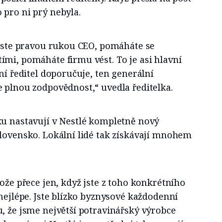
 pro ni prý nebyla.
 jste pravou rukou CEO, pomáháte se
mi, pomáháte firmu vést. To je asi hlavní
ční ředitel doporučuje, ten generální
 plnou zodpovědnost,“ uvedla ředitelka.
ku nastavují v Nestlé kompletně nový
Slovensko. Lokální lidé tak získávají mnohem
tože přece jen, když jste z toho konkrétního
 nejlépe. Jste blízko byznysové každodenní
, že jsme největší potravinářský výrobce