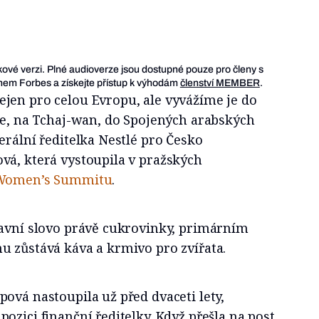
ukové verzi. Plné audioverze jsou dostupné pouze pro členy s
em Forbes a získejte přístup k výhodám
členství MEMBER
.
jen pro celou Evropu, ale vyvážíme je do
ie, na Tchaj-wan, do Spojených arabských
erální ředitelka Nestlé pro Česko
vá, která vystoupila v pražských
Women’s Summitu
.
lavní slovo právě cukrovinky, primárním
u zůstává káva a krmivo pro zvířata.
ová nastoupila už před dvaceti lety,
ozici finanční ředitelky. Když přešla na post