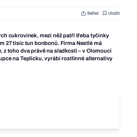
Sdílet
Uložit
ých cukrovinek, mezi něž patří třeba tyčinky
em 27 tisíc tun bonbonů. Firma Nestlé má
y, z toho dva právě na sladkosti – v Olomouci
rupce na Teplicku, vyrábí rostlinné alternativy