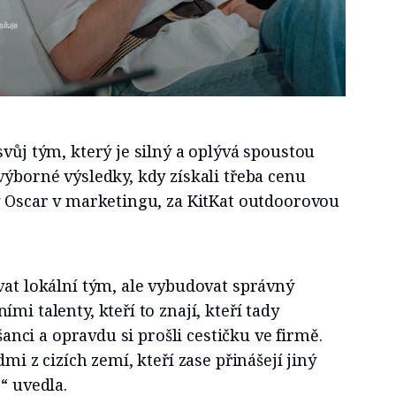
iluje
svůj tým, který je silný a oplývá spoustou
výborné výsledky, kdy získali třeba cenu
ý Oscar v marketingu, za KitKat outdoorovou
vat lokální tým, ale vybudovat správný
mi talenty, kteří to znají, kteří tady
 šanci a opravdu si prošli cestičku ve firmě.
dmi z cizích zemí, kteří zase přinášejí jiný
“ uvedla.