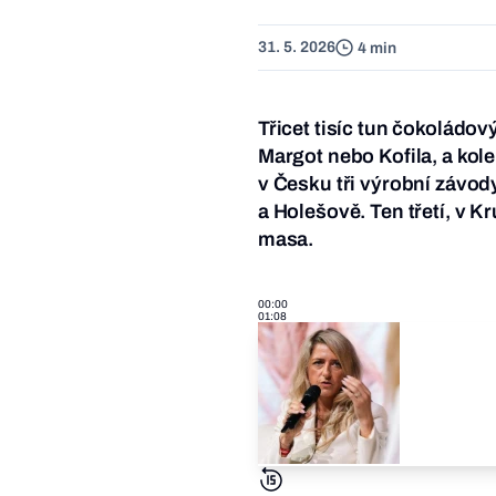
31. 5. 2026
4 min
Třicet tisíc tun čokoládov
Margot nebo Kofila, a kol
v Česku tři výrobní závod
a Holešově. Ten třetí, v K
masa.
00:00
01:08