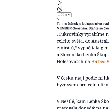
Tenhle článek je k dispozici ve zv
MEMBER členstvím. Staňte se člen
„Cukrovinky vyrábíme ne
celého světa, do Austrál
emirátů,“ vypočítala gen
a Slovensko Lenka Škopo
Holešovicích na
Forbes 
V Česku mají podle ní h
byznysem pro celou firm
V Nestlé, kam Lenka Škop
pracovala donedávna na p