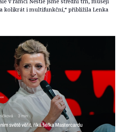
ale v rámci Nestlé jsme střední trh, musejí
a kolikrát i multifunkční,“ přiblížila Lenka
Leon
ničková
3 min
lním světě věřit, říká šéfka Mastercardu