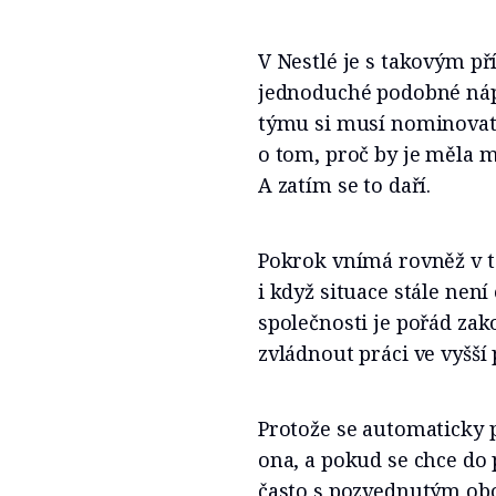
V Nestlé je s takovým př
jednoduché podobné nápa
týmu si musí nominovat, 
o tom, proč by je měla m
A zatím se to daří.
Pokrok vnímá rovněž v to
i když situace stále není
společnosti je pořád za
zvládnout práci ve vyšší 
Protože se automaticky p
ona, a pokud se chce do 
často s pozvednutým obo