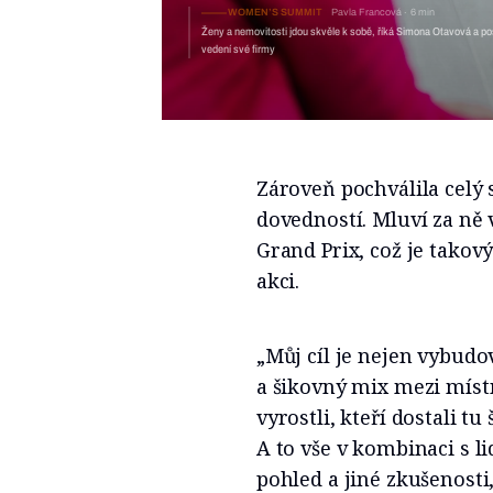
WOMEN’S SUMMIT
Pavla Francová
6 min
Ženy a nemovitosti jdou skvěle k sobě, říká Simona Otavová a pos
vedení své firmy
Zároveň pochválila celý 
dovedností. Mluví za ně 
Grand Prix, což je takov
akci.
„Můj cíl je nejen vybudo
a šikovný mix mezi místní
vyrostli, kteří dostali tu
A to vše v kombinaci s li
pohled a jiné zkušenosti,