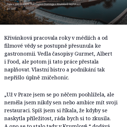
Gala v pláštěnkách. Vystoupení Dominga v Krumlově
nepřekazil ani déšť
Křivánková pracovala roky v médiích a od
filmové vědy se postupně přesunula ke
gastronomii. Vedla časopisy Gurmet, Albert
i Food, ale potom ji tato práce přestala
naplňovat. Vlastní bistro a podnikání tak
nepřišlo úplně zničehonic.
„Už v Praze jsem se po něčem poohlížela, ale
neměla jsem nikdy sen nebo ambice mít svoji
restauraci. Spíš jsem si říkala, že kdyby se
naskytla příležitost, ráda bych si to zkusila.
A ono se to stalo tady v Krumlově,“ dodává