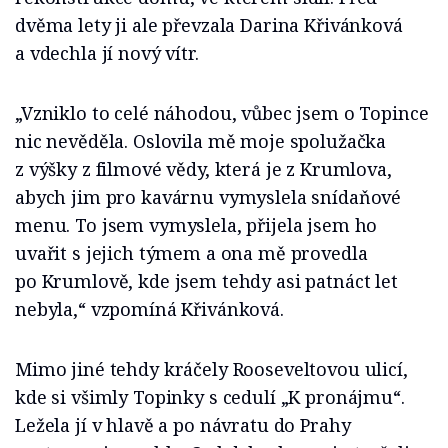
dvěma lety ji ale převzala Darina Křivánková
a vdechla jí nový vítr.
„Vzniklo to celé náhodou, vůbec jsem o Topince
nic nevěděla. Oslovila mě moje spolužačka
z výšky z filmové vědy, která je z Krumlova,
abych jim pro kavárnu vymyslela snídaňové
menu. To jsem vymyslela, přijela jsem ho
uvařit s jejich týmem a ona mě provedla
po Krumlově, kde jsem tehdy asi patnáct let
nebyla,“ vzpomíná Křivánková.
Mimo jiné tehdy kráčely Rooseveltovou ulicí,
kde si všimly Topinky s cedulí „K pronájmu“.
Ležela jí v hlavě a po návratu do Prahy