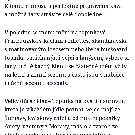
K tomu mimosa a perfektně připravená káva
a možná tady strávíte celé dopoledne.
V poledne se menu mění na topinkové.
Francouzská s kachním rillettes, skandinávská
s marinovaným lososem nebo třeba buržoazní
topinka s míchanými vejci a lanýžem, vybere si
tady určitě každý. Menu se částečně mění vždy
na letní a zimní sezonu a často jsou v nabídce
i různé sezonní speciály.
Velký důraz klade Topinka na kvalitu surovin,
která je v každém jídle poznat. Vejce mají ze
Šumavy, kváskový chleba od místní pekařky
Anety, uzeniny z Moravy, máslo a tvaroh ze
Struh a podobně je to se všemi ostatními