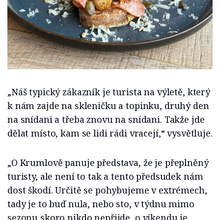
„Náš typický zákazník je turista na výletě, který
k nám zajde na skleničku a topinku, druhý den
na snídani a třeba znovu na snídani. Takže jde
dělat místo, kam se lidi rádi vracejí,“ vysvětluje.
„O Krumlově panuje představa, že je přeplněný
turisty, ale není to tak a tento předsudek nám
dost škodí. Určitě se pohybujeme v extrémech,
tady je to buď nula, nebo sto, v týdnu mimo
sezonu skoro nikdo nepřijde, o víkendu je