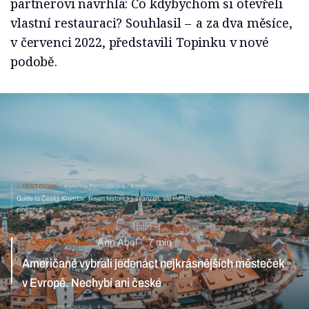
partnerovi navrhla: Co kdybychom si otevřeli
vlastní restauraci? Souhlasil –⁠⁠⁠⁠⁠⁠⁠⁠⁠⁠⁠⁠⁠⁠⁠⁠ a za dva měsíce,
v červenci 2022, představili Topinku v nové
podobě.
CESTOVÁNÍ
Kateřina Petroušková
4 min
Guide to Český Krumlov: Nejen historický skanzen, ale město
plné chutí
CESTOVÁNÍ
Ann Abel
7 min
Američané vybrali jedenáct nejkrásnějších městeček v Evropě.
Nechybí ani české
HUDBA
Anna Nosková
4 min