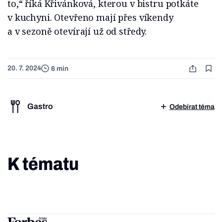
to,“ říká Křivánková, kterou v bistru potkáte
v kuchyni. Otevřeno mají přes víkendy
a v sezoně otevírají už od středy.
20. 7. 2024
6 min
Gastro
Odebírat téma
K tématu