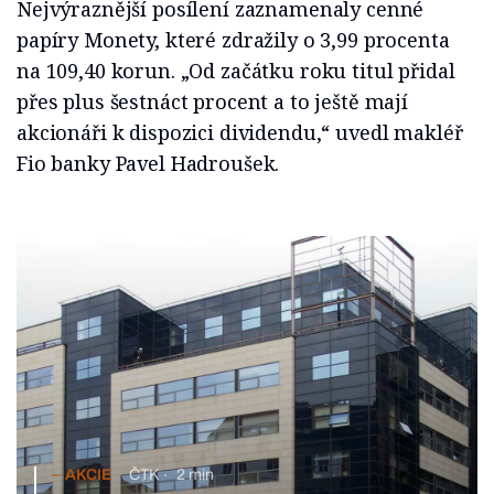
Nejvýraznější posílení zaznamenaly cenné
papíry Monety, které zdražily o 3,99 procenta
na 109,40 korun. „Od začátku roku titul přidal
přes plus šestnáct procent a to ještě mají
akcionáři k dispozici dividendu,“ uvedl makléř
Fio banky Pavel Hadroušek.
AKCIE
ČTK
2 min
Pražská burza pokračuje v růstu. Index PX stoupl o 0,77