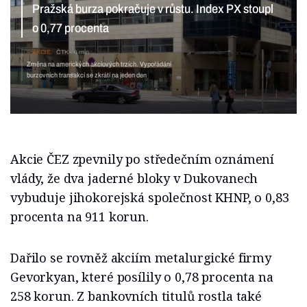
procenta
AKCIE
ČTK
4 min
Změna na amerických akciových trzích.
Vypořádání burzovních transakcí se zkrátí na jeden
den
Akcie ČEZ zpevnily po středečním oznámení
vlády, že dva jaderné bloky v Dukovanech
vybuduje jihokorejská společnost KHNP, o 0,83
procenta na 911 korun.
Dařilo se rovněž akciím metalurgické firmy
Gevorkyan, které posílily o 0,78 procenta na
258 korun. Z bankovních titulů rostla také