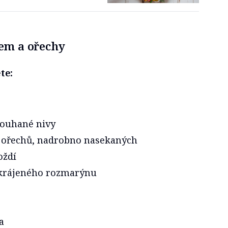
rem a ořechy
te:
rouhané nivy
h ořechů, nadrobno nasekaných
oždí
akrájeného rozmarýnu
a