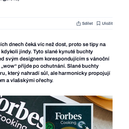
Sdílet
Uložit
ích dnech čeká víc než dost, proto se tipy na
 kdykoli jindy. Tyto slané kynuté buchty
led svým designem korespondujícím s vánoční
 „wow“ přijde po ochutnání. Slané buchty
ru, který nahradí sůl, ale harmonicky propojují
m a vlašskými ořechy.