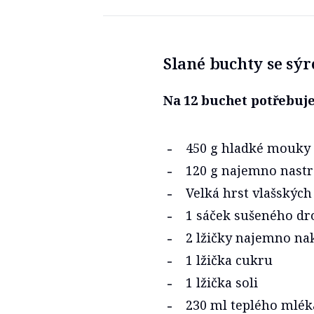
Slané buchty se sý
Na 12 buchet potřebuje
450 g hladké mouky
120 g najemno nast
Velká hrst vlašskýc
1 sáček sušeného dr
2 lžičky najemno n
1 lžička cukru
1 lžička soli
230 ml teplého mlék