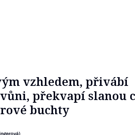
svým vzhledem, přivábí
vůni, překvapí slanou c
ýrové buchty
ingerová)