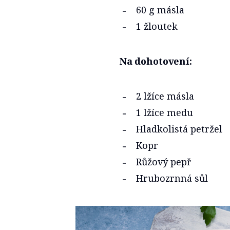
60 g másla
1 žloutek
Na dohotovení:
2 lžíce másla
1 lžíce medu
Hladkolistá petržel
Kopr
Růžový pepř
Hrubozrnná sůl