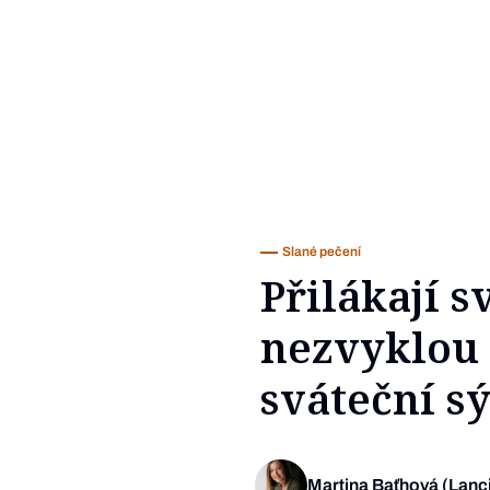
Slané pečení
Přilákají 
nezvyklou 
sváteční s
Martina Baťhová (Lanc