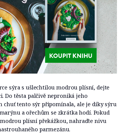
ce sýra s ušlechtilou modrou plísní, dejte
. Do těsta palčivě neproniká jeho
m chuť tento sýr připomínala, ale je díky sýru
zmarýnu a ořechům se zkrátka hodí. Pokud
 s modrou plísní překážkou, nahraďte nivu
nastrouhaného parmezánu.