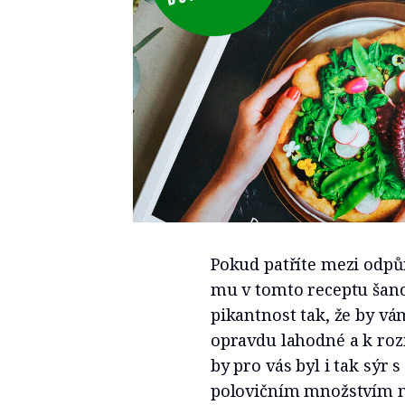
Pokud patříte mezi odpůr
mu v tomto receptu šanci
pikantnost tak, že by vá
opravdu lahodné a k ro
by pro vás byl i tak sýr
polovičním množstvím 