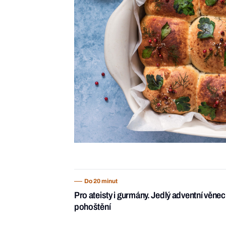
Do 20 minut
Pro ateisty i gurmány. Jedlý adventní věnec
pohoštění