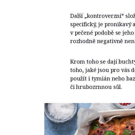
Další „kontroverzní“ slož
specifický, je pronikavý 
v pečené podobě se jeho
rozhodně negativně nen
Krom toho se dají buchty
toho, jaké jsou pro vás 
použít i tymián nebo baz
či hrubozrnnou sůl.