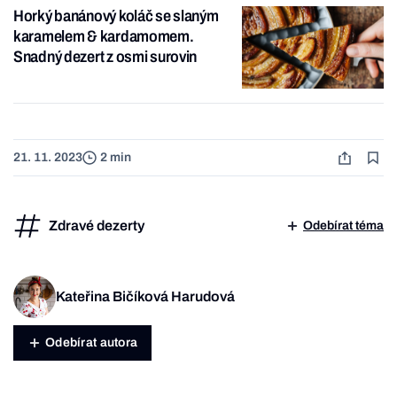
Horký banánový koláč se slaným
karamelem & kardamomem.
Snadný dezert z osmi surovin
21. 11. 2023
2 min
Zdravé dezerty
Odebírat téma
Kateřina Bičíková Harudová
Odebírat autora