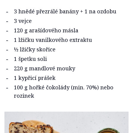
3 hnědé přezrálé banány + 1 na ozdobu
3 vejce
120 g arašídového másla
1 lžičku vanilkového extraktu
½ lžičky skořice
1 špetku soli
220 g mandlové mouky
1 kypřicí prášek
100 g hořké čokolády (min. 70%) nebo
rozinek