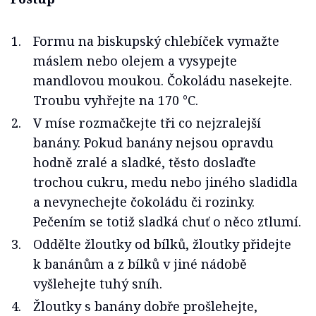
Formu na biskupský chlebíček vymažte
máslem nebo olejem a vysypejte
mandlovou moukou. Čokoládu nasekejte.
Troubu vyhřejte na 170 °C.
V míse rozmačkejte tři co nejzralejší
banány. Pokud banány nejsou opravdu
hodně zralé a sladké, těsto doslaďte
trochou cukru, medu nebo jiného sladidla
a nevynechejte čokoládu či rozinky.
Pečením se totiž sladká chuť o něco ztlumí.
Oddělte žloutky od bílků, žloutky přidejte
k banánům a z bílků v jiné nádobě
vyšlehejte tuhý sníh.
Žloutky s banány dobře prošlehejte,