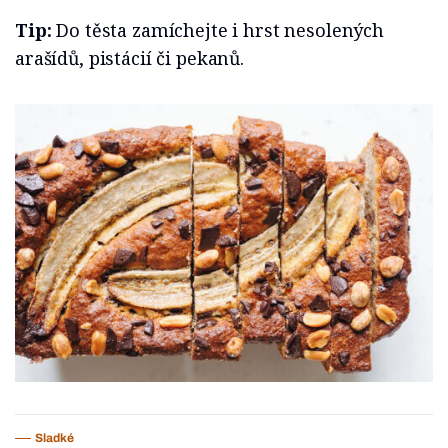
Tip:
Do těsta zamíchejte i hrst nesolených
arašídů, pistácií či pekanů.
Sladké