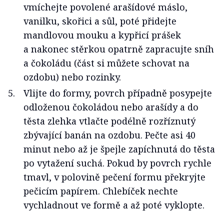
vmíchejte povolené arašídové máslo,
vanilku, skořici a sůl, poté přidejte
mandlovou mouku a kypřicí prášek
a nakonec stěrkou opatrně zapracujte sníh
a čokoládu (část si můžete schovat na
ozdobu) nebo rozinky.
Vlijte do formy, povrch případně posypejte
odloženou čokoládou nebo arašídy a do
těsta zlehka vtlačte podélně rozříznutý
zbývající banán na ozdobu. Pečte asi 40
minut nebo až je špejle zapíchnutá do těsta
po vytažení suchá. Pokud by povrch rychle
tmavl, v polovině pečení formu překryjte
pečicím papírem. Chlebíček nechte
vychladnout ve formě a až poté vyklopte.