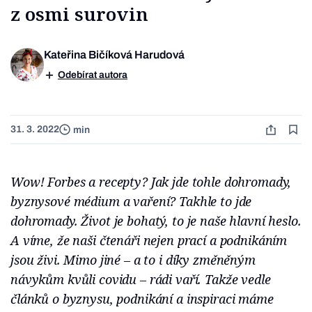
z osmi surovin
Kateřina Bičíková Harudová
Odebírat autora
31. 3. 2022
min
Wow! Forbes a recepty? Jak jde tohle dohromady,
byznysové médium a vaření? Takhle to jde
dohromady. Život je bohatý, to je naše hlavní heslo.
A víme, že naši čtenáři nejen prací a podnikáním
jsou živi. Mimo jiné – a to i díky změněným
návykům kvůli covidu – rádi vaří. Takže vedle
článků o byznysu, podnikání a inspiraci máme