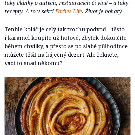
taky články o autech, restauracích či víně – a taky
recepty. A to v sekci
Forbes Life
. Život je bohatý.
Tenhle koláč je celý tak trochu podvod – těsto
i karamel koupíte už hotové, zbytek dokončíte
během chvilky, a přesto se po slabé půlhodince
můžete těšit na báječný dezert. Ale řekněte,
vadí to snad někomu?