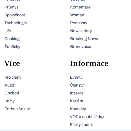
Průmysl
Komentáře
Společnost
Woman
Technologie
Podcasty
Life
Newslettery
Cooking
Breaking News
Žebříčky
Brandvoice
Více
Informace
Pro členy
Eventy
Autoři
Členství
Obchod
Inzerce
Knihy
Kariéra
Forbes Select
Kontakty
VOP a osobní údaje
Etický kodex