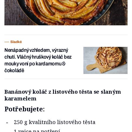
Sladké
Nenápadný vzhledem, výrazný
chutí. Vláčný hruškový koláč bez
mouky voní po kardamomu &
čokoládě
Banánový koláč z listového těsta se slaným
karamelem
Potřebujete:
250 g kvalitního listového těsta
1 vejce na potření