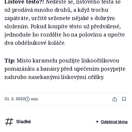
Listové těsto?!
Neděste se, listového těsta se
už prodává mnoho druhů, a když trochu
zapátráte, určitě seženete nějaké s dobrým
složením. Pokud koupíte těsto už předválené,
jednoduše ho rozdělte ho na polovinu a upečte
dva obdélníkové koláče.
Tip:
Místo karamelu použijte lískooříškovou
pomazánku a banány před upečením posypejte
nahrubo nasekanými lískovými oříšky.
31. 3. 2022
min
Sladké
Odebírat téma