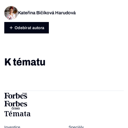
Kateřina Bičíková Harudová
Odebírat autora
K tématu
Témata
Investice
Speciály