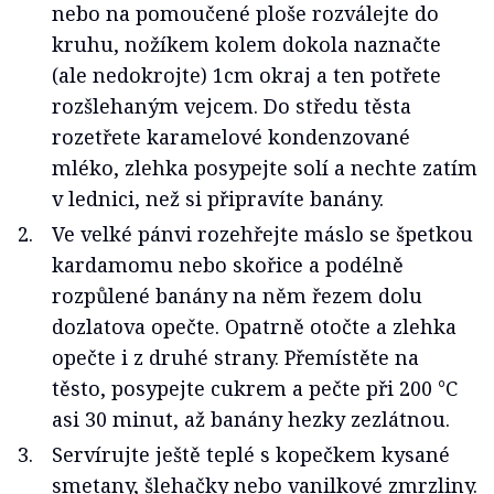
nebo na pomoučené ploše rozválejte do
kruhu, nožíkem kolem dokola naznačte
(ale nedokrojte) 1cm okraj a ten potřete
rozšlehaným vejcem. Do středu těsta
rozetřete karamelové kondenzované
mléko, zlehka posypejte solí a nechte zatím
v lednici, než si připravíte banány.
Ve velké pánvi rozehřejte máslo se špetkou
kardamomu nebo skořice a podélně
rozpůlené banány na něm řezem dolu
dozlatova opečte. Opatrně otočte a zlehka
opečte i z druhé strany. Přemístěte na
těsto, posypejte cukrem a pečte při 200 °C
asi 30 minut, až banány hezky zezlátnou.
Servírujte ještě teplé s kopečkem kysané
smetany, šlehačky nebo vanilkové zmrzliny.