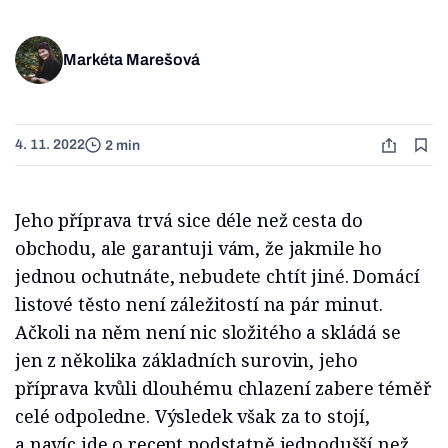
Markéta Marešová
4. 11. 2022
2 min
Jeho příprava trvá sice déle než cesta do
obchodu, ale garantuji vám, že jakmile ho
jednou ochutnáte, nebudete chtít jiné. Domácí
listové těsto není záležitostí na pár minut.
Ačkoli na něm není nic složitého a skládá se
jen z několika základních surovin, jeho
příprava kvůli dlouhému chlazení zabere téměř
celé odpoledne. Výsledek však za to stojí,
a navíc jde o recept podstatně jednodušší než