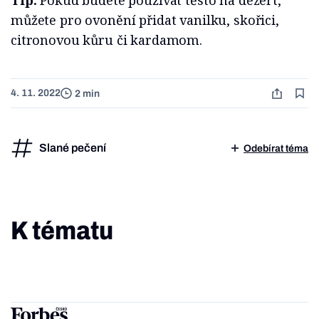
Tip:
Pokud budete používat těsto na dezert,
můžete pro ovonění přidat vanilku, skořici,
citronovou kůru či kardamom.
4. 11. 2022
2 min
Slané pečení
Odebírat téma
K tématu