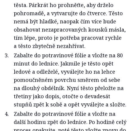
těsta. Párkrát ho prohněťte, aby drželo
pohromadě, a vytvarujte do čtverce. Těsto
nemá být hladké, naopak čím více bude
obsahovat nezapracovaných kousků másla,
tím lépe, proto je potřeba pracovat rychle
a těsto zbytečně nezahřívat.
Zabalte do potravinové fólie a vložte na 80
minut do lednice. Jakmile je těsto opět
ledové a odleželé, vyválejte ho na lehce
pomoučněném povrchu směrem od sebe
na dlouhý obdélník. Nyní těsto přeložte na
třetiny jako dopis, otočte o devadesát
stupňů zpět k sobě a opět vyválejte a složte.
Zabalte do potravinové fólie a vložte na
další hodinu zpět do lednice. Po hodině celý
proces opakujte, poté těsto vložte znovu do