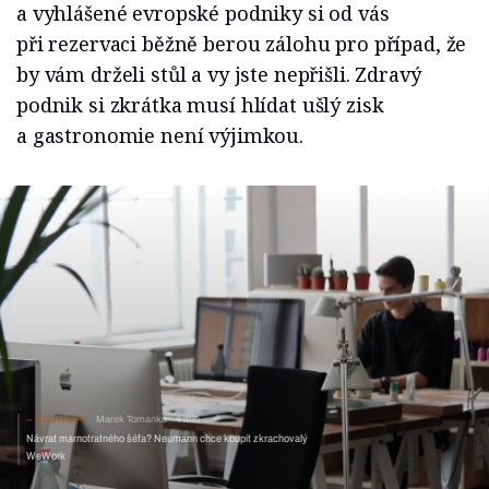
a vyhlášené evropské podniky si od vás
při rezervaci běžně berou zálohu pro případ, že
by vám drželi stůl a vy jste nepřišli. Zdravý
podnik si zkrátka musí hlídat ušlý zisk
a gastronomie není výjimkou.
STARTUPY
Marek Tomanka
4 min
Návrat marnotratného šéfa? Neumann chce koupit zkrachovalý
WeWork