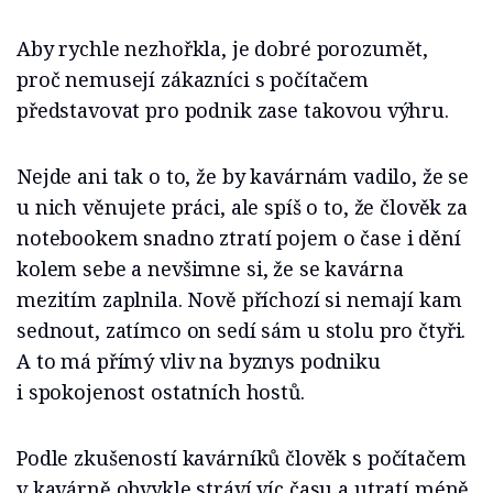
Aby rychle nezhořkla, je dobré porozumět,
proč nemusejí zákazníci s počítačem
představovat pro podnik zase takovou výhru.
Nejde ani tak o to, že by kavárnám vadilo, že se
u nich věnujete práci, ale spíš o to, že člověk za
notebookem snadno ztratí pojem o čase i dění
kolem sebe a nevšimne si, že se kavárna
mezitím zaplnila. Nově příchozí si nemají kam
sednout, zatímco on sedí sám u stolu pro čtyři.
A to má přímý vliv na byznys podniku
i spokojenost ostatních hostů.
Podle zkušeností kavárníků člověk s počítačem
v kavárně obvykle stráví víc času a utratí méně