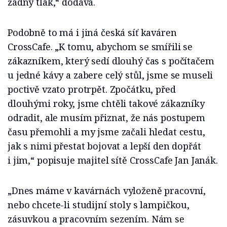
žádný tlak,“ dodává.
Podobně to má i jiná česká síť kaváren
CrossCafe. „K tomu, abychom se smířili se
zákazníkem, který sedí dlouhý čas s počítačem
u jedné kávy a zabere celý stůl, jsme se museli
poctivě vzato protrpět. Zpočátku, před
dlouhými roky, jsme chtěli takové zákazníky
odradit, ale musím přiznat, že nás postupem
času přemohli a my jsme začali hledat cestu,
jak s nimi přestat bojovat a lepší den dopřát
i jim,“ popisuje majitel sítě CrossCafe Jan Janák.
„Dnes máme v kavárnách vyloženě pracovní,
nebo chcete-li studijní stoly s lampičkou,
zásuvkou a pracovním sezením. Nám se