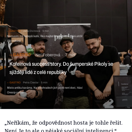
GASTRO
Jana Divinová
9 min
Nemusím mít nejlepší kafe, říká majitel Doubleshotu. Loni utržil
150 milionů
GASTRO
Nel Foberová
7 min
Kofeinová success story. Do šumperské Pikoly se
sjíždějí lidé z celé republiky
GASTRO
Petra Cieslar
5 min
Místo antiku kavárna. Na Vinohradech jich ještě není dost, hlásí
Onesip coffee
„Neříkám, že odpovědnost hosta je tohle řešit.
Není. Je to ale o nějaké sociální inteligenci,“