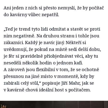
Ani jeden z nich si přesto nemyslí, že by počítač
do kavárny vůbec nepatřil.
„Teď je trend tyto lidi odmítat a stavět se proti
nim negativně. Na druhou stranu i tohle jsou
zákazníci. Každý je navíc jiný. Někteří si
uvědomují, že pokud na místě sedí delší dobu,
je fér si pravidelně přiobjednávat věci, aby tu
neseděli několik hodin o jednom kafi.
A zároveň jsou flexibilní v tom, že se ochotně
přesunou na jiné místo v momentě, kdy by
zabírali celý stůl,“ popisuje Jiří Mahr, jak se
v kavárně chová ideální host s počítačem.