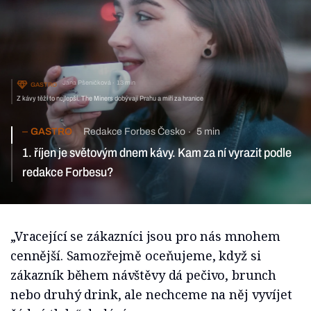
Jana Pšeničková
13 min
GASTRO
Z kávy těží to nejlepší. The Miners dobývají Prahu a míří za hranice
GASTRO
Redakce Forbes Česko
5 min
1. říjen je světovým dnem kávy. Kam za ní vyrazit podle
redakce Forbesu?
„Vracející se zákazníci jsou pro nás mnohem
cennější. Samozřejmě oceňujeme, když si
zákazník během návštěvy dá pečivo, brunch
nebo druhý drink, ale nechceme na něj vyvíjet