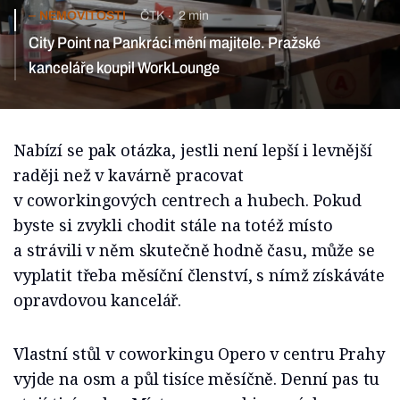
NEMOVITOSTI
ČTK
2 min
City Point na Pankráci mění majitele. Pražské
kanceláře koupil WorkLounge
Nabízí se pak otázka, jestli není lepší i levnější
raději než v kavárně pracovat
v coworkingových centrech a hubech. Pokud
byste si zvykli chodit stále na totéž místo
a strávili v něm skutečně hodně času, může se
vyplatit třeba měsíční členství, s nímž získáváte
opravdovou kancelář.
Vlastní stůl v coworkingu Opero v centru Prahy
vyjde na osm a půl tisíce měsíčně. Denní pas tu