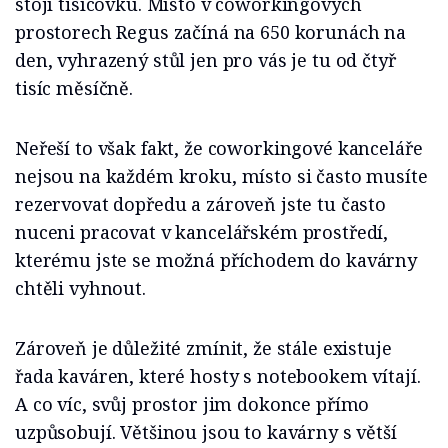
stojí tisícovku. Místo v coworkingových
prostorech Regus začíná na 650 korunách na
den, vyhrazený stůl jen pro vás je tu od čtyř
tisíc měsíčně.
Neřeší to však fakt, že coworkingové kanceláře
nejsou na každém kroku, místo si často musíte
rezervovat dopředu a zároveň jste tu často
nuceni pracovat v kancelářském prostředí,
kterému jste se možná příchodem do kavárny
chtěli vyhnout.
Zároveň je důležité zmínit, že stále existuje
řada kaváren, které hosty s notebookem vítají.
A co víc, svůj prostor jim dokonce přímo
uzpůsobují. Většinou jsou to kavárny s větší