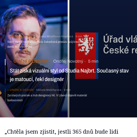
UMĚNÍ & DESIGN
Karolina Minaříková Krupková
5 min
Sešit, co jde na dračku. Táňa Sekerková prodala svůj kreativní
deník do Švýcarska
UMĚNÍ & DESIGN
Ondřej Novotný
5 min
Stát získá vizuální styl od Studia Najbrt. Současný stav
je matoucí, řekl designér
UMĚNÍ & DESIGN
Viktorie Melicharová
9 min
Ze starých praček a trub designový hit. V Liberci objevili materiál
budoucnosti
„Chtěla jsem zjistit, jestli 365 dnů bude lidi