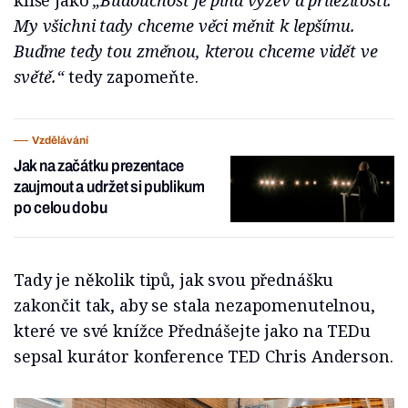
klišé jako
„Budoucnost je plná výzev a příležitostí.
My všichni tady chceme věci měnit k lepšímu.
Buďme tedy tou změnou, kterou chceme vidět ve
světě.“
tedy zapomeňte.
Vzdělávání
Jak na začátku prezentace
zaujmout a udržet si publikum
po celou dobu
Tady je několik tipů, jak svou přednášku
zakončit tak, aby se stala nezapomenutelnou,
které ve své knížce Přednášejte jako na TEDu
sepsal kurátor konference TED Chris Anderson.