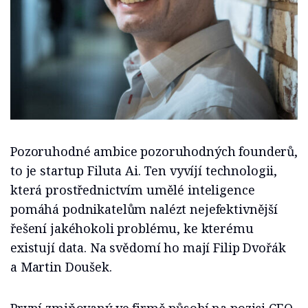
Pozoruhodné ambice pozoruhodných founderů,
to je startup Filuta Ai. Ten vyvíjí technologii,
která prostřednictvím umělé inteligence
pomáhá podnikatelům nalézt nejefektivnější
řešení jakéhokoli problému, ke kterému
existují data. Na svědomí ho mají Filip Dvořák
a Martin Doušek.
První zmiňovaný ve firmě působí na pozici CEO