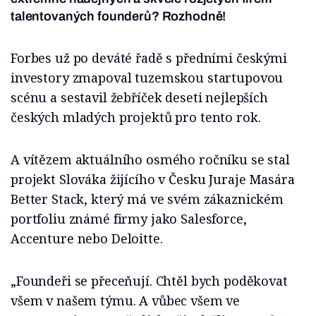
talentovaných founderů? Rozhodně!
Forbes už po deváté řadě s předními českými
investory zmapoval tuzemskou startupovou
scénu a sestavil žebříček deseti nejlepších
českých mladých projektů pro tento rok.
A vítězem aktuálního osmého ročníku se stal
projekt Slováka žijícího v Česku Juraje Masára
Better Stack, který má ve svém zákaznickém
portfoliu známé firmy jako Salesforce,
Accenture nebo Deloitte.
„Foundeři se přeceňují. Chtěl bych poděkovat
všem v našem týmu. A vůbec všem ve