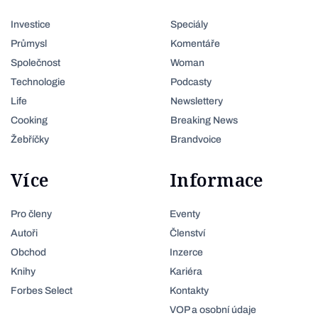
Investice
Speciály
Průmysl
Komentáře
Společnost
Woman
Technologie
Podcasty
Life
Newslettery
Cooking
Breaking News
Žebříčky
Brandvoice
Více
Informace
Pro členy
Eventy
Autoři
Členství
Obchod
Inzerce
Knihy
Kariéra
Forbes Select
Kontakty
VOP a osobní údaje