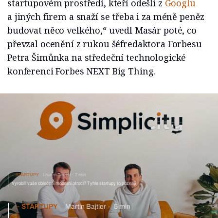
startupovém prostředí, kteří odešli z
Googlu
a jiných firem a snaží se třeba i za méně peněz
budovat něco velkého,“ uvedl Masár poté, co
převzal ocenění z rukou šéfredaktora Forbesu
Petra Šimůnka na středeční technologické
konferenci Forbes NEXT Big Thing.
STARTUPY
Lauren Debter
7 min
Vyrobili vaše oblečení moderní otroci? Tyhle startupy to poznají
STARTUPY
Martin Bajtler
5 min
Slovenský startup s hvězdným investorem. Simplicity chystá
vstup do Česka