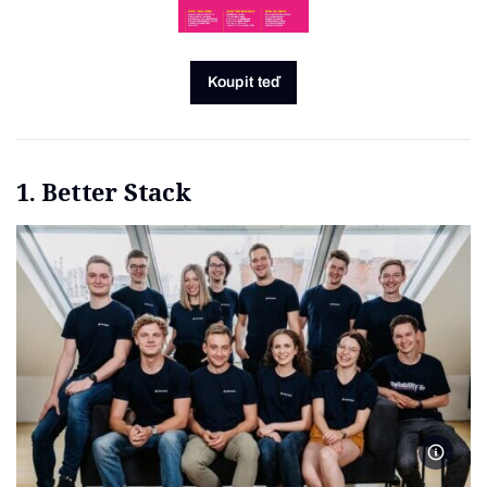
Koupit teď
1. Better Stack
Foto Be