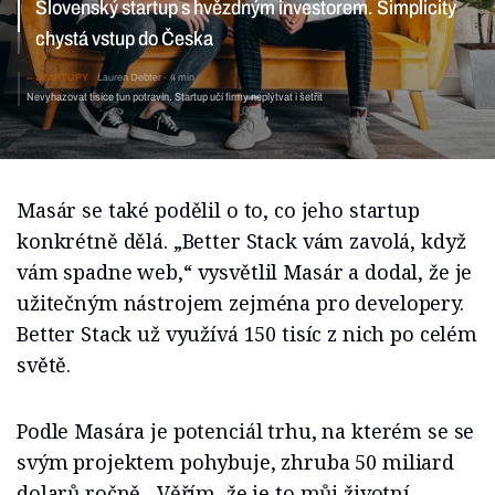
STARTUPY
Lauren Debter
4 min
Nevyhazovat tisíce tun potravin. Startup učí firmy
neplýtvat i šetřit
Masár se také podělil o to, co jeho startup
konkrétně dělá. „Better Stack vám zavolá, když
vám spadne web,“ vysvětlil Masár a dodal, že je
užitečným nástrojem zejména pro developery.
Better Stack už využívá 150 tisíc z nich po celém
světě.
Podle Masára je potenciál trhu, na kterém se se
svým projektem pohybuje, zhruba 50 miliard
dolarů ročně. „Věřím, že je to můj životní