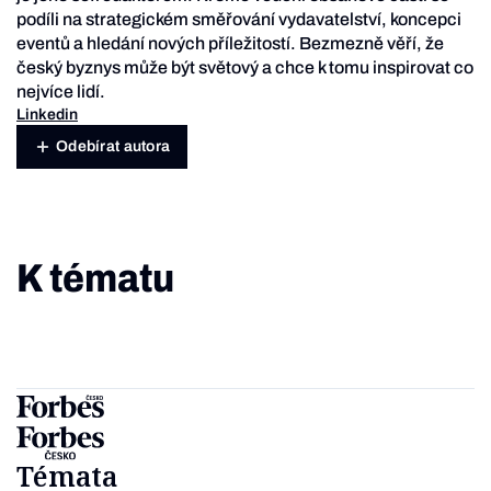
podíli na strategickém směřování vydavatelství, koncepci
eventů a hledání nových příležitostí. Bezmezně věří, že
český byznys může být světový a chce k tomu inspirovat co
nejvíce lidí.
Linkedin
Odebírat autora
K tématu
Témata