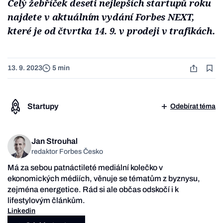
Celý žebříček deseti nejlepších startupů roku
najdete v aktuálním vydání Forbes NEXT,
které je od čtvrtka 14. 9. v prodeji v trafikách.
13. 9. 2023
5 min
Startupy
Odebírat téma
Jan Strouhal
redaktor Forbes Česko
Má za sebou patnáctileté mediální kolečko v
ekonomických médiích, věnuje se tématům z byznysu,
zejména energetice. Rád si ale občas odskočí i k
lifestylovým článkům.
Linkedin