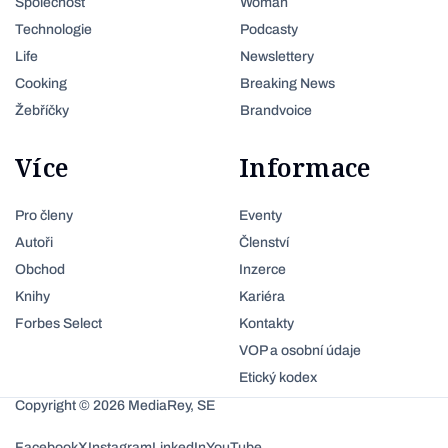
Společnost
Woman
Technologie
Podcasty
Life
Newslettery
Cooking
Breaking News
Žebříčky
Brandvoice
Více
Informace
Pro členy
Eventy
Autoři
Členství
Obchod
Inzerce
Knihy
Kariéra
Forbes Select
Kontakty
VOP a osobní údaje
Etický kodex
Copyright © 2026 MediaRey, SE
Facebook
X
Instagram
LinkedIn
YouTube