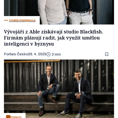
Umělá inteligence
Vývojáři z Able získávají studio Blackfish.
Firmám plánují radit, jak využít umělou
inteligenci v byznysu
Forbes Česko
29. 4. 2025
3 min
Fintech