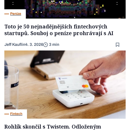
Peníze
Toto je 50 nejnadějnějších fintechových
startupů. Souboj o peníze prohrávají s AI
Jeff Kauflin
4. 3. 2026
3 min
Fintech
Rohlík skončil s Twistem. Odloženým