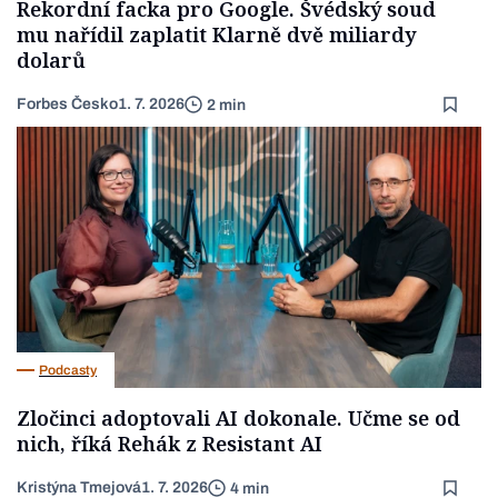
Rekordní facka pro Google. Švédský soud
mu nařídil zaplatit Klarně dvě miliardy
dolarů
Forbes Česko
1. 7. 2026
2 min
Podcasty
Zločinci adoptovali AI dokonale. Učme se od
nich, říká Rehák z Resistant AI
Kristýna Tmejová
1. 7. 2026
4 min