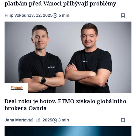
platbám před Vánoci přibývají problémy
Filip Vokoun
13. 12. 2025
5 min
Fintech
Deal roku je hotov. FTMO získalo globálního
brokera Oanda
Jana Mertová
2. 12. 2025
3 min