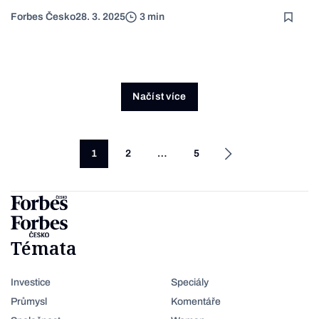
Forbes Česko
28. 3. 2025
3 min
Načíst více
1
2
…
5
Témata
Investice
Speciály
Průmysl
Komentáře