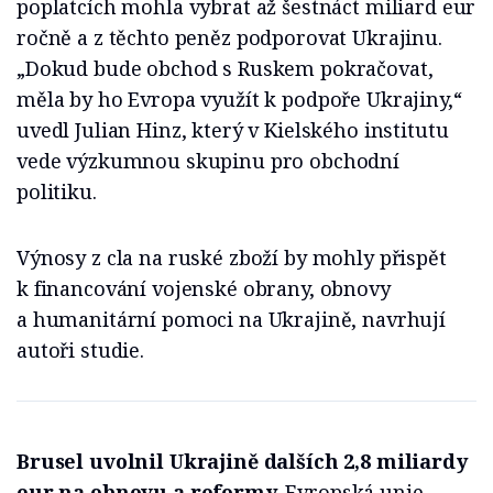
poplatcích mohla vybrat až šestnáct miliard eur
ročně a z těchto peněz podporovat Ukrajinu.
„Dokud bude obchod s Ruskem pokračovat,
měla by ho Evropa využít k podpoře Ukrajiny,“
uvedl Julian Hinz, který v Kielského institutu
vede výzkumnou skupinu pro obchodní
politiku.
Výnosy z cla na ruské zboží by mohly přispět
k financování vojenské obrany, obnovy
a humanitární pomoci na Ukrajině, navrhují
autoři studie.
Brusel uvolnil Ukrajině dalších 2,8 miliardy
eur na obnovu a reformy.
Evropská unie