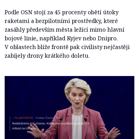
Podle OSN stojí za 45 procenty obětí útoky
raketami a bezpilotními prostředky, které
zasáhly především města ležící mimo hlavní
bojové linie, například Kyjev nebo Dnipro.
V oblastech blíže frontě pak civilisty nejčastěji
zabíjely drony krátkého doletu.
FILANTROPIE
Forbes Česko
3 min
Nedokážeme stát stranou. Kellnerová se přidává a posílá 170
milionů na Ukrajinu