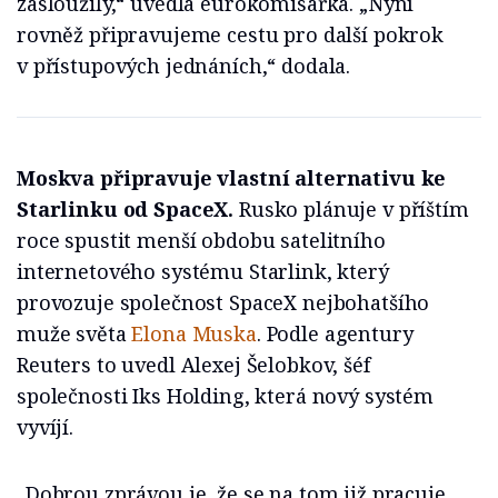
zasloužily,“ uvedla eurokomisařka. „Nyní
rovněž připravujeme cestu pro další pokrok
v přístupových jednáních,“ dodala.
Moskva připravuje vlastní alternativu ke
Starlinku od SpaceX.
Rusko plánuje v příštím
roce spustit menší obdobu satelitního
internetového systému Starlink, který
provozuje společnost SpaceX nejbohatšího
muže světa
Elona Muska
. Podle agentury
Reuters to uvedl Alexej Šelobkov, šéf
společnosti Iks Holding, která nový systém
vyvíjí.
„Dobrou zprávou je, že se na tom již pracuje.