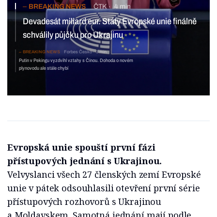
BREAKING NEWS
ČTK
4 min
Devadesát miliard eur. Státy Evropské unie finálně
schválily půjčku pro Ukrajinu
BREAKING NEWS
Forbes Česko
3 min
Putin v Pekingu vyzdvihl vztahy s Čínou. Dohoda o novém
plynovodu ale stále chybí
Evropská unie spouští první fázi
přístupových jednání s Ukrajinou.
Velvyslanci všech 27 členských zemí Evropské
unie v pátek odsouhlasili otevření první série
přístupových rozhovorů s Ukrajinou
a Moldavskem. Samotná jednání mají podle