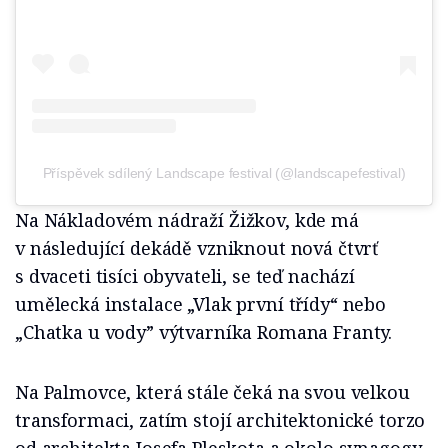
Příspěvek sdílený Landscape festival (@landscapefestival)
Na Nákladovém nádraží Žižkov, kde má
v následující dekádě vzniknout nová čtvrť
s dvaceti tisíci obyvateli, se teď nachází
umělecká instalace „Vlak první třídy“ nebo
„Chatka u vody” výtvarníka Romana Franty.
Na Palmovce, která stále čeká na svou velkou
transformaci, zatím stojí architektonické torzo
od architekta Josefa Pleskota a okolo synagogy