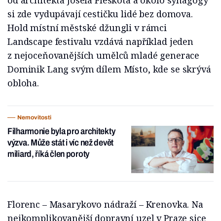
si zde vydupávají cestičku lidé bez domova.
Hold místní městské džungli v rámci
Landscape festivalu vzdává například jeden
z nejoceňovanějších umělců mladé generace
Dominik Lang svým dílem Místo, kde se skrývá
obloha.
Nemovitosti
Filharmonie byla pro architekty
výzva. Může stát i víc než devět
miliard, říká člen poroty
Florenc – Masarykovo nádraží – Krenovka. Na
nejkomplikovanější dopravní uzel v Praze sice