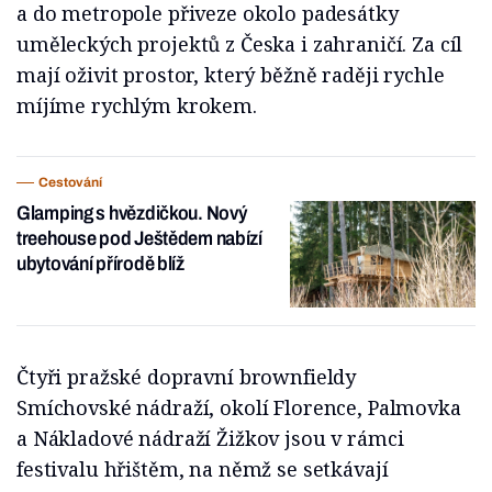
a do metropole přiveze okolo padesátky
uměleckých projektů z Česka i zahraničí. Za cíl
mají oživit prostor, který běžně raději rychle
míjíme rychlým krokem.
Cestování
Glamping s hvězdičkou. Nový
treehouse pod Ještědem nabízí
ubytování přírodě blíž
Čtyři pražské dopravní brownfieldy
Smíchovské nádraží, okolí Florence, Palmovka
a Nákladové nádraží Žižkov jsou v rámci
festivalu hřištěm, na němž se setkávají