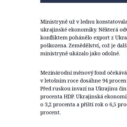
Ministryně už v lednu konstatovala
ukrajinské ekonomiky. Některá odvět
konfliktem pohánělo export z Ukraj
poškozena. Zemědělství, což je dalš
ministryně ukázalo jako odolné.
Mezinárodní měnový fond očekává,
v letošním roce dosáhne 94 proce
Před ruskou invazí na Ukrajinu čin
procenta HDP. Ukrajinská ekonomi
o 3,2 procenta a příští rok o 6,5 pr
procent.