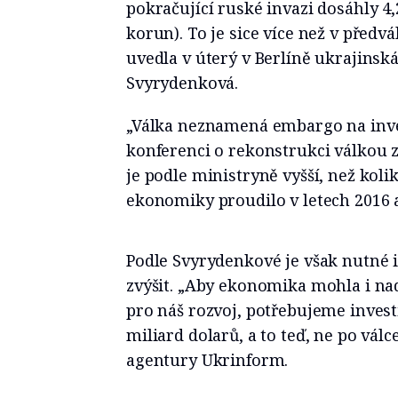
pokračující ruské invazi dosáhly 4,
korun). To je sice více než v předvá
uvedla v úterý v Berlíně ukrajinsk
Svyrydenková.
„Válka neznamená embargo na inve
konferenci o rekonstrukci válkou 
je podle ministryně vyšší, než koli
ekonomiky proudilo v letech 2016 a
Podle Svyrydenkové je však nutné 
zvýšit. „Aby ekonomika mohla i na
pro náš rozvoj, potřebujeme invest
miliard dolarů, a to teď, ne po vál
agentury Ukrinform.