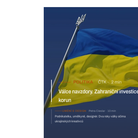
POLITIKA
ČTK
2 min
Válce navzdory. Zahraniční investice na Ukrajině loni dosáhly 98
miliard korun
UMĚNÍ & DESIGN
Petra Ciesla
Podnikatelka, umělkyně, designér. 
kreativců