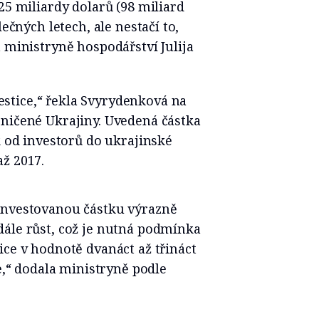
25 miliardy dolarů (98 miliard
lečných letech, ale nestačí to,
á ministryně hospodářství Julija
stice,“ řekla Svyrydenková na
zničené Ukrajiny. Uvedená částka
k od investorů do ukrajinské
ž 2017.
investovanou částku výrazně
dále růst, což je nutná podmínka
ice v hodnotě dvanáct až třináct
ce,“ dodala ministryně podle