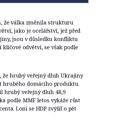
, že válka změnila strukturu
ví, jako je ocelářství, jež před
iny, jsou v důsledku konfliktu
í klíčové odvětví, se však podle
 že hrubý veřejný dluh Ukrajiny
nt hrubého domácího produktu.
il hrubý veřejný dluh 48,9
ka podle MMF letos vykáže růst
ocenta. Loni se HDP zvýšil o pět