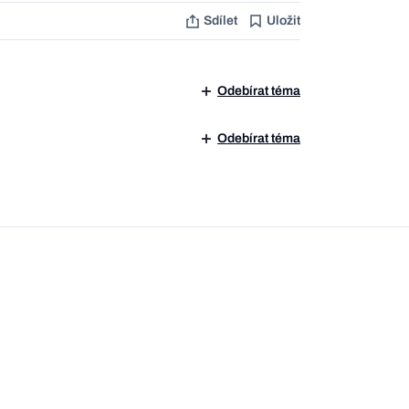
Sdílet
Uložit
Odebírat téma
Odebírat téma