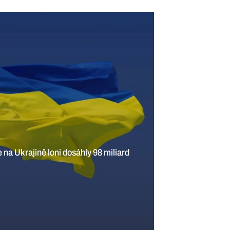
r
10 min
Dva roky války očima ukrajinských