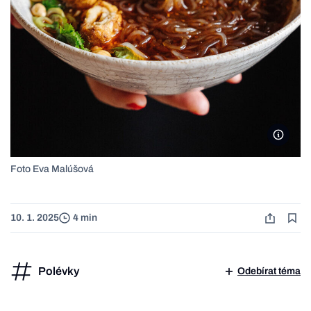
Foto E
Foto Eva Malúšová
10. 1. 2025
4 min
Polévky
Odebírat téma