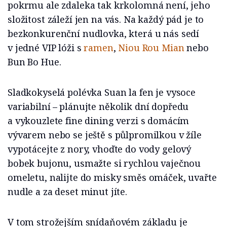
pokrmu ale zdaleka tak krkolomná není, jeho
složitost záleží jen na vás. Na každý pád je to
bezkonkurenční nudlovka, která u nás sedí
v jedné VIP lóži s
ramen
,
Niou Rou Mian
nebo
Bun Bo Hue.
Sladkokyselá polévka Suan la fen je vysoce
variabilní –⁠⁠⁠⁠⁠⁠ plánujte několik dní dopředu
a vykouzlete fine dining verzi s domácím
vývarem nebo se ještě s půlpromilkou v žíle
vypotácejte z nory, vhoďte do vody gelový
bobek bujonu, usmažte si rychlou vaječnou
omeletu, nalijte do misky směs omáček, uvařte
nudle a za deset minut jíte.
V tom strožejším snídaňovém základu je