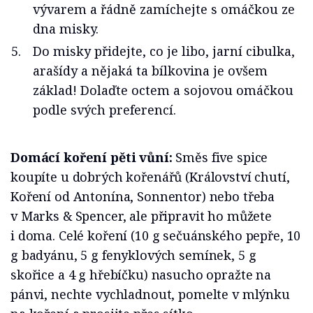
vývarem a řádně zamíchejte s omáčkou ze
dna misky.
Do misky přidejte, co je libo, jarní cibulka,
arašídy a nějaká ta bílkovina je ovšem
základ! Dolaďte octem a sojovou omáčkou
podle svých preferencí.
Domácí koření pěti vůní:
Směs five spice
koupíte u dobrých kořenářů (Království chutí,
Koření od Antonína, Sonnentor) nebo třeba
v Marks & Spencer, ale připravit ho můžete
i doma. Celé koření (10 g sečuánského pepře, 10
g badyánu, 5 g fenyklových semínek, 5 g
skořice a 4 g hřebíčku) nasucho opražte na
pánvi, nechte vychladnout, pomelte v mlýnku