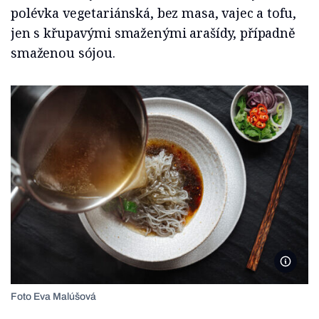
polévka vegetariánská, bez masa, vajec a tofu,
jen s křupavými smaženými arašídy, případně
smaženou sójou.
Foto E
Foto Eva Malúšová