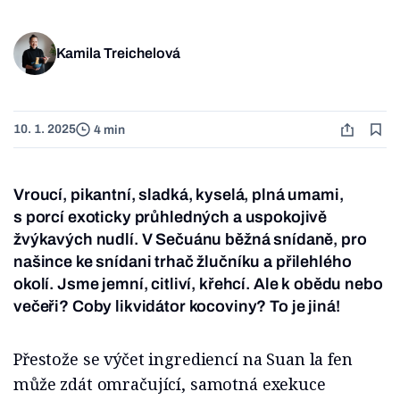
Kamila Treichelová
10. 1. 2025
4 min
Vroucí, pikantní, sladká, kyselá, plná umami,
s porcí exoticky průhledných a uspokojivě
žvýkavých nudlí. V Sečuánu běžná snídaně, pro
našince ke snídani trhač žlučníku a přilehlého
okolí. Jsme jemní, citliví, křehcí. Ale k obědu nebo
večeři? Coby likvidátor kocoviny? To je jiná!
Přestože se výčet ingrediencí na Suan la fen
může zdát omračující, samotná exekuce