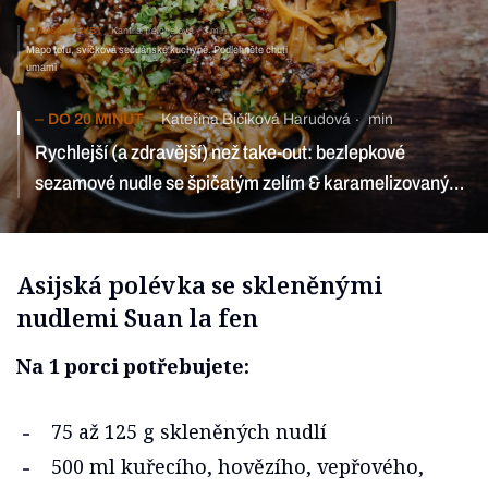
MASO & RYBY
Kamila Treichelová
3 min
Mapo tofu, svíčková sečuánské kuchyně. Podlehněte chuti
umami
DO 20 MINUT
Kateřina Bičíková Harudová
min
Rychlejší (a zdravější) než take-out: bezlepkové
sezamové nudle se špičatým zelím & karamelizovaným
masem
Asijská polévka se skleněnými
nudlemi Suan la fen
Na 1 porci potřebujete:
75 až 125 g skleněných nudlí
500 ml kuřecího, hovězího, vepřového,