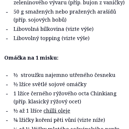
zeleninového vývaru (příp. bujon z vaničky)
50 g smažených nebo pražených arašídů
(příp. sojových bobů)
Libovolná bílkovina (vizte výše)
Libovolný topping (vizte výše)
Omáčka na 1 misku:
½ stroužku najemno utřeného česneku
½ lžíce světlé sojové omáčky
1 lžíce černého rýžového octa Chinkiang
(příp. klasický rýžový ocet)
½ až 1 lžíce
chilli oleje
¼ lžičky koření pěti vůní (vizte níže)
⅛ až ¼ lžičky mletého sečuánského pepře