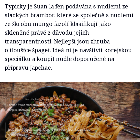
Typicky je Suan la fen podávána s nudlemi ze
sladkých brambor, které se společně s nudlemi
ze škrobu mungo fazolí klasifikují jako
skleněné právě z důvodu jejich
transparentnosti. Nejlepší jsou zhruba
o tloušťce špaget. Ideální je navštívit korejskou
speciálku a koupit nudle doporučené na
přípravu Japchae.
POLÉVKY
Kamila Treichelová
5 min
Femme fatale mezi polévkami. Tchajwanská hovězí je lék na
chřipku, kocovinu i bolavou duši
TIPY A TRIKY
Kamila Treichelová
3 min
Jedlý dárek, co vás rozpálí. Křupavý chilli olej vylepší každé jídlo,
včetně zmrzliny